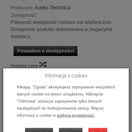
Audio-Technica
Producent:
Dostępność:
Potwierdź dostępność mailowo lub telefonicznie.
Dostępność produktu deklarowana w magazynie
dostawcy.
Powiadom o dostępności
Historia ceny
Informacja o cookies
Ilość:
szt.
Klikając “Zgoda” akceptujesz zapisywanie wszystkich
569,00 zł
/ szt.
danych cookie na twoim urządzeniu. Kliknięcie
“Odmowa” oznacza zapisywanie tylko danych
dodaj do koszyka
niezbędnych do funkcjonowania strony. Więcej
informacji o cookie w
polityce prywatności
.