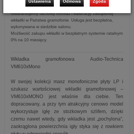
Ustawienia
Odmowa
Zgoda
Wkładka gramofonowa Audio-Technica VM610xMono
Gwarantujemy fachowy montaż i kalibrację zakupionej
wkładki w Państwa gramofonie. Usługa jest bezpłatna,
wykonywana w siedzibie salonu.
Możliwość zakupu wkładki w bezpłatnym systemie ratalnym
0% na 10 miesięcy.
Wkładka gramofonowa Audio-Technica
VM610xMono
W swojej kolekcji masz monofoniczne płyty LP i
szukasz wartościowej wkładki gramofonowej –
VM610xMONO jest właśnie dla ciebie. Ten
dopracowany, a przy tym atrakcyjny cenowo model
wykorzystuje igłę ze stożkowym szlifem, dzięki
czemu nawet wtedy, gdy wkładka jest „pochylona”,
zaokrąglona powierzchnia igły styka się z rowkiem
płyty w odpowiedni sposób.