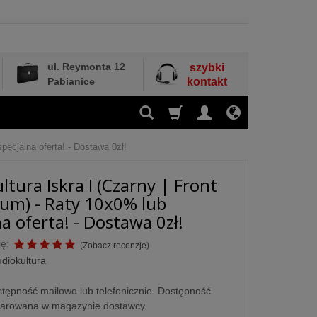
ul. Reymonta 12
szybki
Pabianice
kontakt
pecjalna oferta! - Dostawa 0zł!
ltura Iskra I (Czarny | Front
um) - Raty 10x0% lub
a oferta! - Dostawa 0zł!
ę:
(
Zobacz recenzje
)
diokultura
tępność mailowo lub telefonicznie. Dostępność
larowana w magazynie dostawcy.