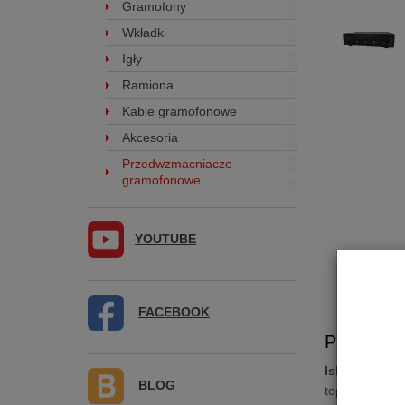
Gramofony
Wkładki
Igły
Ramiona
Kable gramofonowe
Akcesoria
Przedwzmacniacze
gramofonowe
YOUTUBE
FACEBOOK
Przedwzma
Iskra1
to ult
BLOG
topologii: wz