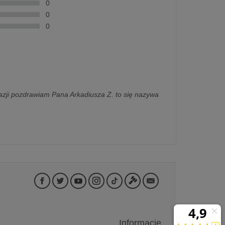
0
0
0
kazji pozdrawiam Pana Arkadiusza Z. to się nazywa
Informacje