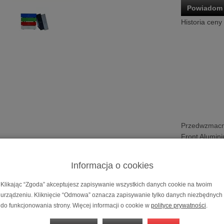
Powiadom 
Historia ceny
Przedwzmacni
Front Alumin
Możliwość za
na
10 miesię
Informacja o cookies
Klikając “Zgoda” akceptujesz zapisywanie wszystkich danych cookie na twoim
cniacz gramofonowy Audiokultura Iskra I
urządzeniu. Kliknięcie “Odmowa” oznacza zapisywanie tylko danych niezbędnych
raszybki i precyzyjny przedwzmacniacz gramofonowy przeznaczony
do funkcjonowania strony. Więcej informacji o cookie w
polityce prywatności
.
macniacz -> pasywny filtr RIAA -> wzmacniacz. Wyposażony w układ z