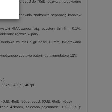
 w zakresie od 35dB do 70dB, pozwala na dokładne
 zasilania zapewnia znakomitą separację kanałów
tyki RIAA zapewniają rezystory thin-film, 0,1%,
obierane ręcznie w pary.
Obudowa ze stali o grubości 1.5mm, lakierowana
wnętrznego zestawu baterii lub akumulatora 12V.
ci).
, 367pF, 420pF, 467pF.
 40dB, 45dB, 50dB, 55dB, 60dB, 65dB, 70dB)
żenie 47kohm, zalecana pojemność: 150-300pF):