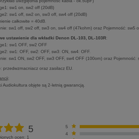
przykład uwzględnia pojemność kabla - ok.50pF)
ge1: sw1 on, sw2 off (20dB)
ge2: sw1 off, sw2 on, sw3 off, sw4 off (20dB)
enie całkowite = 40dB.
nie: sw1 off, sw2 off, sw3 on, sw4 off (47kohm) oraz Pojemność: sw5 of
we ustawienie dla wkładki Denon DL-103, DL-103R
:
age1: sw1 OFF, sw2 OFF
ge2: sw1: OFF, sw2: OFF, sw3: ON, sw4: OFF.
nie: sw1 ON, sw2 OFF, sw3 OFF, sw4 OFF (100om) oraz Pojemność:
: przedwzmacniacz oraz zasilacz EU.
ncji
:
i Audiokultura objęte są 2-letnią gwarancją.
5
5
4
ionych ocen: 1