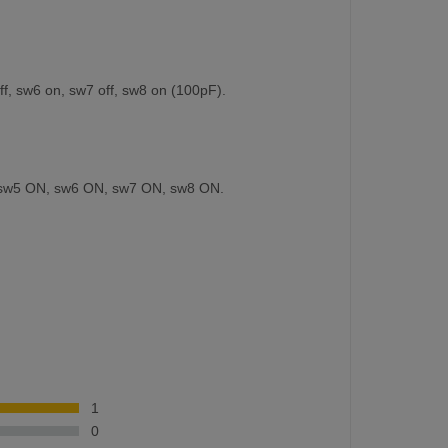
f, sw6 on, sw7 off, sw8 on (100pF).
 sw5 ON, sw6 ON, sw7 ON, sw8 ON.
1
0