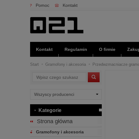
Pomoc
Kontakt
Kontakt
Regulamin
O firmie
Zakup
Start
Gramofony i akcesoria
Przedwzmacniacze gram
Wyszukaj
Kategorie
Strona główna
Gramofony i akcesoria