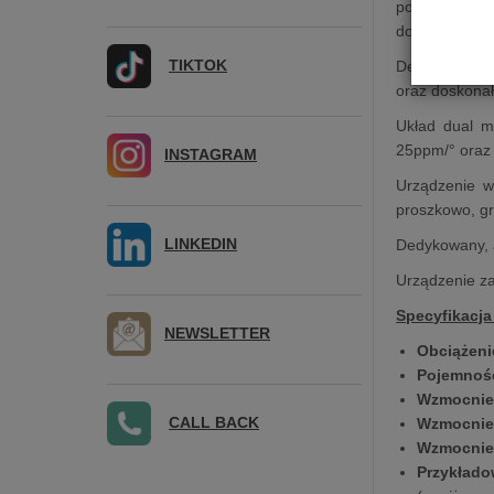
pojemności w
dopasowanie 
TIKTOK
Dedykowana p
oraz doskonał
Układ dual m
25ppm/° oraz 
INSTAGRAM
Urządzenie w
proszkowo, g
LINKEDIN
Dedykowany, a
Urządzenie z
Specyfikacja
NEWSLETTER
Obciążeni
Pojemność
Wzmocnien
CALL BACK
Wzmocnien
Wzmocnien
Przykłado