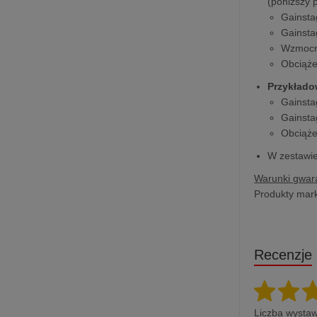
(poniższy 
Gainsta
Gainsta
Wzmocni
Obciąże
Przykłado
Gainst
Gainsta
Obciąże
W zestawie
Warunki gwara
Produkty mark
Recenzje
Liczba wystaw