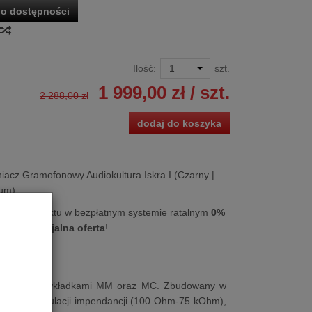
o dostępności
Ilość:
szt.
1 999,00 zł
/ szt.
2 288,00 zł
dodaj do koszyka
acz Gramofonowy Audiokultura Iskra I (Czarny |
ium)
kupu produktu w bezpłatnym systemie ratalnym
0%
cy
lub
specjalna oferta
!
 do pracy z wkładkami MM oraz MC. Zbudowany w
miennej regulacji impendancji (100 Ohm-75 kOhm),