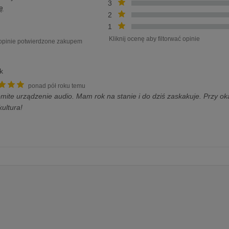
3
ę
2
1
Kliknij ocenę aby filtorwać opinie
 opinie potwierdzone zakupem
k
ponad pół roku temu
mite urządzenie audio. Mam rok na stanie i do dziś zaskakuje. Przy o
ultura!