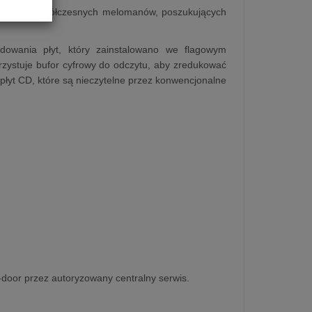
alnej dla współczesnych melomanów, poszukujących
ania płyt, który zainstalowano we flagowym
zystuje bufor cyfrowy do odczytu, aby zredukować
łyt CD, które są nieczytelne przez konwencjonalne
o-door przez autoryzowany centralny serwis.