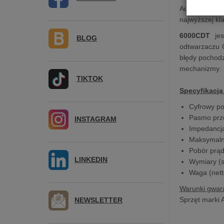
Audiolab ma z
najwyższej kl
6000CDT
jes
BLOG
odtwarzaczu C
błędy pochodz
mechanizmy.
TIKTOK
Specyfikacja
Cyfrowy p
Pasmo prze
INSTAGRAM
Impedancj
Maksymalna
Pobór prą
LINKEDIN
Wymiary (s
Waga (nett
Warunki gwara
Sprzęt marki 
NEWSLETTER