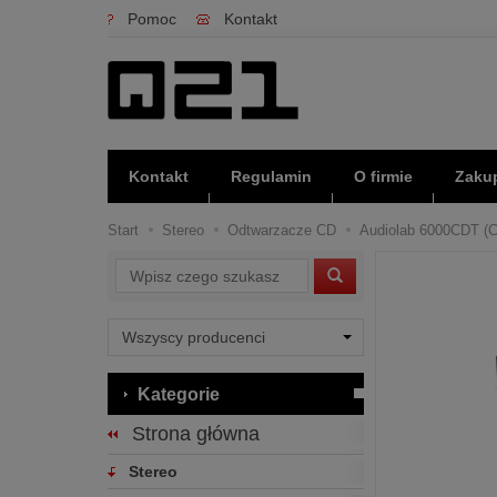
Pomoc
Kontakt
Kontakt
Regulamin
O firmie
Zakup
Start
Stereo
Odtwarzacze CD
Audiolab 6000CDT (Cz
Wyszukaj
Kategorie
Strona główna
Stereo