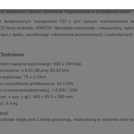
amiar powtórzyć ten wyczyn dzięki całkowicie nowej serii 6000, ide
asy wydajności, jakości wykonania i wyposażenia w przystępnej cenie.
t dedykowanym transportem CD z tym samym mechanizmem ładow
D firmy Audiolab, 8300CD. Niezwykle wytrzymały i niezawodny, wykor
ące z dysku, umożliwiając odtwarzanie porysowanych i uszkodzonych p
 Techniczna
:
oziom napięcia wyjściowego: 600 ± 50mVpp
noszenia: ≤ 0,01 dB przy 20-20 kHz
a wyjściowa: 75 ± 1 Ohm
 częstotliwość próbkowania: 44,1 kHz
du (czuwanie/maksymalny): < 0,5W / 15W
zer. x wys. x gł.): 445 x 65.5 x 300 mm
o): 5.4 kg
ncji
:
Audiolab objęty jest 2-letnią gwarancją, realizowaną w systemie door-t