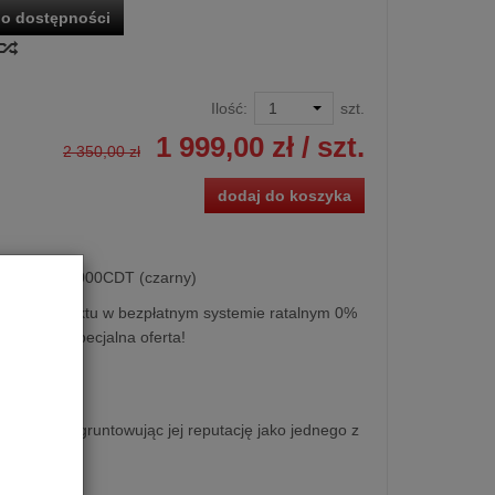
o dostępności
Ilość:
szt.
1 999,00 zł
/ szt.
2 350,00 zł
dodaj do koszyka
 Audiolab 6000CDT (czarny)
kupu produktu w bezpłatnym systemie ratalnym 0%
esięcy lub specjalna oferta!
ę hi-fi i ugruntowując jej reputację jako jednego z