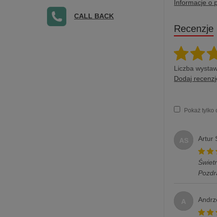
Informacje o 
CALL BACK
Recenzje
Liczba wystaw
Dodaj recenzj
Pokaż tylko
Artur
AS
Świet
Pozdr
Andrz
A