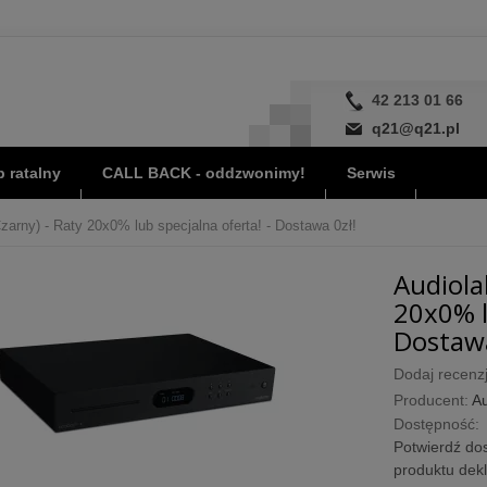
42 213 01 66
q21@q21.pl
 ratalny
CALL BACK - oddzwonimy!
Serwis
arny) - Raty 20x0% lub specjalna oferta! - Dostawa 0zł!
Audiola
20x0% l
Dostawa
Dodaj recenzj
Producent:
Au
Dostępność:
Potwierdź dos
produktu dek