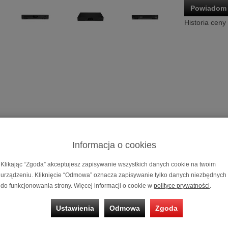
Powiadom 
Historia ceny
Transport CD
Możliwość za
Informacja o cookies
na 10 i 20 mi
Klikając “Zgoda” akceptujesz zapisywanie wszystkich danych cookie na twoim
urządzeniu. Kliknięcie “Odmowa” oznacza zapisywanie tylko danych niezbędnych
 Audiolab 6000CDT
do funkcjonowania strony. Więcej informacji o cookie w
polityce prywatności
.
udiolab pokazał kultową serię 8000, przejmując szturmem brytyjską scen
Ustawienia
Odmowa
Zgoda
ch produktów hi-fi swoich czasów.