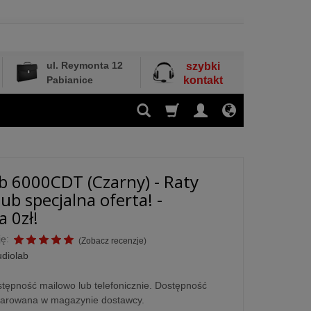
ul. Reymonta 12
szybki
Pabianice
kontakt
b 6000CDT (Czarny) - Raty
ub specjalna oferta! -
 0zł!
ę:
(
Zobacz recenzje
)
diolab
tępność mailowo lub telefonicznie. Dostępność
larowana w magazynie dostawcy.