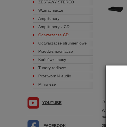
ZESTAWY STEREO
Wzmacniacze
Amplitunery
Amplitunery z CD
Odtwarzacze CD
Odtwarzacze strumieniowe
Przedwzmacniacze
Końcówki mocy
Tunery radiowe
Przetworniki audio
Miniwieże
Transport CD
YOUTUBE
W 1983 roku A
najważniejszy
FACEBOOK
25 lat po
...