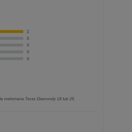
2
0
0
0
0
dla melomana.Teraz Diamondy 18 lub 25.