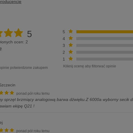
producencie
5
5
4
ionych ocen: 2
3
ę
2
1
Kliknij ocenę aby filtorwać opinie
 opinie potwierdzone zakupem
 Szczecin
ponad pół roku temu
ny sprzęt brzmiący analogową barwa dźwięku.Z 6000a wyborny secik 
awiam ekipę Q21 !
ej
ponad pół roku temu