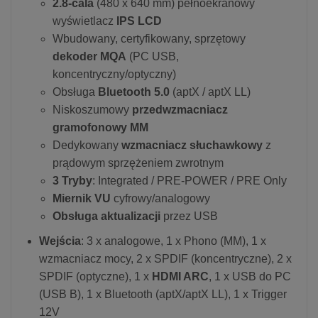
2.8-cala
(480 x 640 mm) pełnoekranowy
wyświetlacz
IPS LCD
Wbudowany, certyfikowany, sprzętowy
dekoder MQA
(PC USB,
koncentryczny/optyczny)
Obsługa
Bluetooth 5.0
(aptX / aptX LL)
Niskoszumowy
przedwzmacniacz
gramofonowy MM
Dedykowany
wzmacniacz słuchawkowy
z
prądowym sprzężeniem zwrotnym
3 Tryby
: Integrated / PRE-POWER / PRE Only
Miernik VU
cyfrowy/analogowy
Obsługa aktualizacji
przez USB
Wejścia
: 3 x analogowe, 1 x Phono (MM), 1 x
wzmacniacz mocy, 2 x SPDIF (koncentryczne), 2 x
SPDIF (optyczne), 1 x
HDMI ARC
, 1 x USB do PC
(USB B), 1 x Bluetooth (aptX/aptX LL), 1 x Trigger
12V