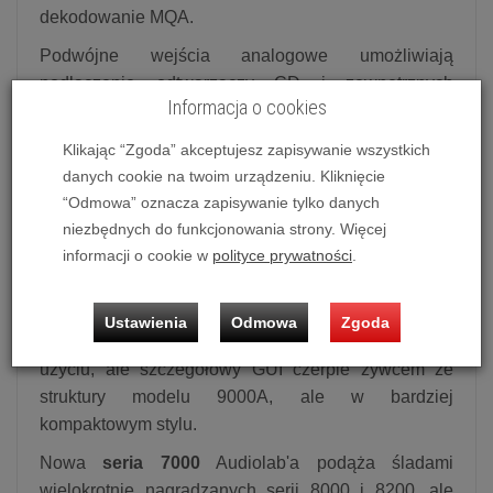
dekodowanie MQA.
Podwójne wejścia analogowe umożliwiają
podłączenie odtwarzaczy CD i zewnętrznych
Informacja o cookies
przetworników, wejścia cyfrowe coax i SPDIF -
źródeł cyfrowych, podczas gdy odbiornik Bluetooth
Klikając “Zgoda” akceptujesz zapisywanie wszystkich
aptX pozwala na odtwarzanie bezprzewodowe.
danych cookie na twoim urządzeniu. Kliknięcie
7000A przenosi łączność na nowy poziom za
“Odmowa” oznacza zapisywanie tylko danych
pomocą
HDMI
ARC
do użycia z np. z telewizorami.
niezbędnych do funkcjonowania strony. Więcej
Nie zapominajmy również o bezpośrednim
informacji o cookie w
polityce prywatności
.
połączeniu z PC poprzez USB.
Do dyspozycji otrzymujemy pełnokolorowy
Ustawienia
Odmowa
Zgoda
wyświetlacz IPS 2.8 cala (480x640 mm). Prosty w
użyciu, ale szczegółowy GUI czerpie żywcem ze
struktury modelu 9000A, ale w bardziej
kompaktowym stylu.
Nowa
seria 7000
Audiolab'a podąża śladami
wielokrotnie nagradzanych serii 8000 i 8200, ale