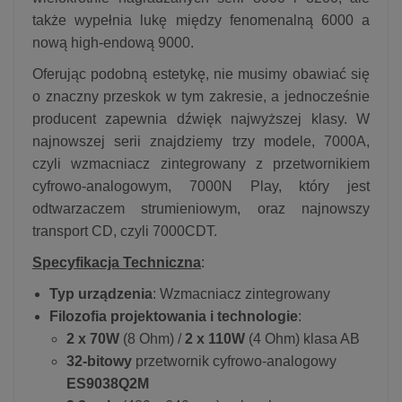
także wypełnia lukę między fenomenalną 6000 a
nową high-endową 9000.
Oferując podobną estetykę, nie musimy obawiać się
o znaczny przeskok w tym zakresie, a jednocześnie
producent zapewnia dźwięk najwyższej klasy. W
najnowszej serii znajdziemy trzy modele, 7000A,
czyli wzmacniacz zintegrowany z przetwornikiem
cyfrowo-analogowym, 7000N Play, który jest
odtwarzaczem strumieniowym, oraz najnowszy
transport CD, czyli 7000CDT.
Specyfikacja Techniczna
:
Typ urządzenia
: Wzmacniacz zintegrowany
Filozofia projektowania i technologie
:
2 x 70W
(8 Ohm) /
2 x 110W
(4 Ohm) klasa AB
32-bitowy
przetwornik cyfrowo-analogowy
ES9038Q2M