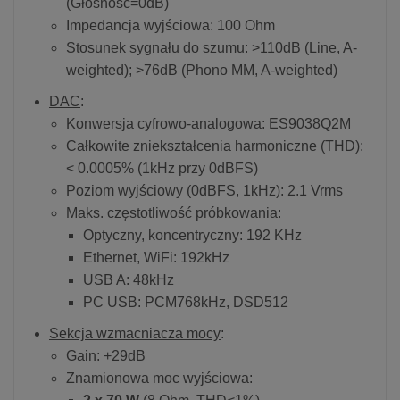
(Głośność=0dB)
Impedancja wyjściowa: 100 Ohm
Stosunek sygnału do szumu: >110dB (Line, A-
weighted); >76dB (Phono MM, A-weighted)
DAC
:
Konwersja cyfrowo-analogowa: ES9038Q2M
Całkowite zniekształcenia harmoniczne (THD):
< 0.0005% (1kHz przy 0dBFS)
Poziom wyjściowy (0dBFS, 1kHz): 2.1 Vrms
Maks. częstotliwość próbkowania:
Optyczny, koncentryczny: 192 KHz
Ethernet, WiFi: 192kHz
USB A: 48kHz
PC USB: PCM768kHz, DSD512
Sekcja wzmacniacza mocy
:
Gain: +29dB
Znamionowa moc wyjściowa: