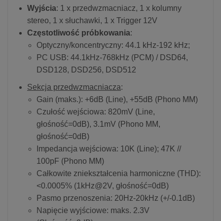
Wyjścia
: 1 x przedwzmacniacz, 1 x kolumny
stereo, 1 x słuchawki, 1 x Trigger 12V
Częstotliwość próbkowania
:
Optyczny/koncentryczny: 44.1 kHz-192 kHz;
PC USB: 44.1kHz-768kHz (PCM) / DSD64,
DSD128, DSD256, DSD512
Sekcja przedwzmacniacza
:
Gain (maks.): +6dB (Line), +55dB (Phono MM)
Czułość wejściowa: 820mV (Line,
głośność=0dB), 3.1mV (Phono MM,
głośność=0dB)
Impedancja wejściowa: 10K (Line); 47K //
100pF (Phono MM)
Całkowite zniekształcenia harmoniczne (THD):
<0.0005% (1kHz@2V, głośność=0dB)
Pasmo przenoszenia: 20Hz-20kHz (+/-0.1dB)
Napięcie wyjściowe: maks. 2.3V