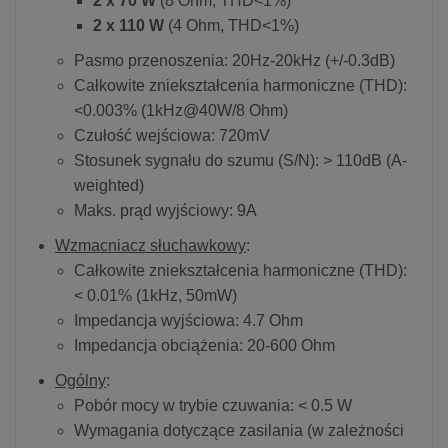
2 x 70 W
(8 Ohm, THD<1%)
2 x 110 W
(4 Ohm, THD<1%)
Pasmo przenoszenia: 20Hz-20kHz (+/-0.3dB)
Całkowite zniekształcenia harmoniczne (THD):
<0.003% (1kHz@40W/8 Ohm)
Czułość wejściowa: 720mV
Stosunek sygnału do szumu (S/N): > 110dB (A-
weighted)
Maks. prąd wyjściowy: 9A
Wzmacniacz słuchawkowy
:
Całkowite zniekształcenia harmoniczne (THD):
< 0.01% (1kHz, 50mW)
Impedancja wyjściowa: 4.7 Ohm
Impedancja obciążenia: 20-600 Ohm
Ogólny
:
Pobór mocy w trybie czuwania: < 0.5 W
Wymagania dotyczące zasilania (w zależności