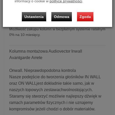
informacji o cookie w
polityce prywatności
.
Kolumna montażowa Audiovector Inwall Avantgarde Arrete
Ustawienia
Odmowa
Zgoda
Cena dotyczy 1 szt. kolumn.
Możliwość zakupu kolumn w bezpłatnym systemie ratalnym
0% na 10 miesięcy.
Kolumna montażowa Audiovector Inwall
Avantgarde Arrete
Onwall. Nieprawdopodobna kontrola
Nasze podejście do tworzenia głośników IN WALL
oraz ON WALLjest dokładnie takie samo, jak w
naszych topowych zestawachwolnostojących.
Staramy się stworzyć możliwie najlepszy dźwięk w
ramach parametrów fizycznych i nie uznajemy
kompromisów jeżeli chodzi o dobór materiałów.