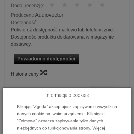
Dodaj recenzję:
Audiovector
Producent:
Dostępność:
Potwierdź dostępność mailowo lub telefonicznie.
Dostępność produktu deklarowana w magazynie
dostawcy.
Powiadom o dostępności
Historia ceny
Ilość:
szt.
Informacja o cookies
13 995,00 zł
/ szt.
Klikając “Zgoda” akceptujesz zapisywanie wszystkich
danych cookie na twoim urządzeniu. Kliknięcie
dodaj do koszyka
“Odmowa” oznacza zapisywanie tylko danych
niezbędnych do funkcjonowania strony. Więcej