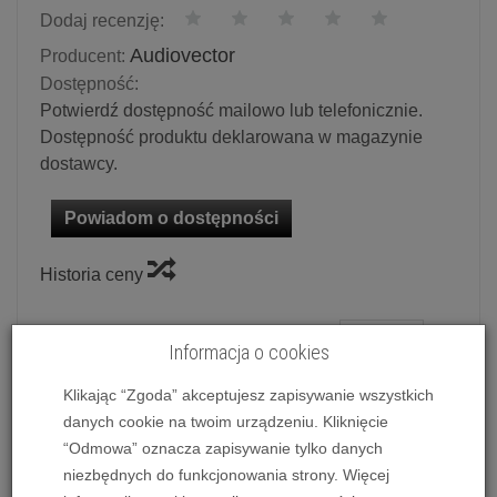
Dodaj recenzję:
Audiovector
Producent:
Dostępność:
Potwierdź dostępność mailowo lub telefonicznie.
Dostępność produktu deklarowana w magazynie
dostawcy.
Powiadom o dostępności
Historia ceny
Ilość:
szt.
Informacja o cookies
3 750,00 zł
/ szt.
Klikając “Zgoda” akceptujesz zapisywanie wszystkich
danych cookie na twoim urządzeniu. Kliknięcie
dodaj do koszyka
“Odmowa” oznacza zapisywanie tylko danych
niezbędnych do funkcjonowania strony. Więcej