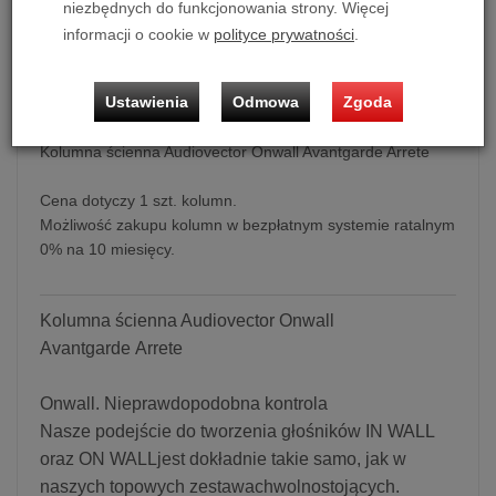
niezbędnych do funkcjonowania strony. Więcej
informacji o cookie w
polityce prywatności
.
dodaj do koszyka
Ustawienia
Odmowa
Zgoda
Kolumna ścienna Audiovector Onwall Avantgarde Arrete
Cena dotyczy 1 szt. kolumn.
Możliwość zakupu kolumn w bezpłatnym systemie ratalnym
0% na 10 miesięcy.
Kolumna ścienna Audiovector Onwall
Avantgarde Arrete
Onwall. Nieprawdopodobna kontrola
Nasze podejście do tworzenia głośników IN WALL
oraz ON WALLjest dokładnie takie samo, jak w
naszych topowych zestawachwolnostojących.