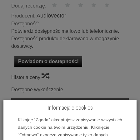
Dodaj recenzję:
Audiovector
Producent:
Dostępność:
Potwierdź dostępność mailowo lub telefonicznie.
Dostępność produktu deklarowana w magazynie
dostawcy.
Powiadom o dostępności
Historia ceny
Dostępne wykończenie
Standard
Informacja o cookies
Klikając “Zgoda” akceptujesz zapisywanie wszystkich
Ilość:
szt.
danych cookie na twoim urządzeniu. Kliknięcie
13 995,00 zł
/ szt.
“Odmowa” oznacza zapisywanie tylko danych