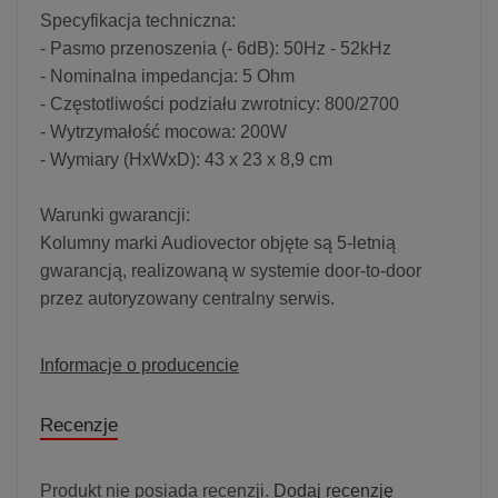
Specyfikacja techniczna:
- Pasmo przenoszenia (- 6dB): 50Hz - 52kHz
- Nominalna impedancja: 5 Ohm
- Częstotliwości podziału zwrotnicy: 800/2700
- Wytrzymałość mocowa: 200W
- Wymiary (HxWxD): 43 x 23 x 8,9 cm
Warunki gwarancji:
Kolumny marki Audiovector objęte są 5-letnią
gwarancją, realizowaną w systemie door-to-door
przez autoryzowany centralny serwis.
Informacje o producencie
Recenzje
Produkt nie posiada recenzji.
Dodaj recenzję