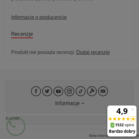
Informacje o producencie
Recenzje
Produkt nie posiada recenzji.
Dodaj recenzję
Informacje
Kontakt
Sklep internetowy SOTESHOP AI