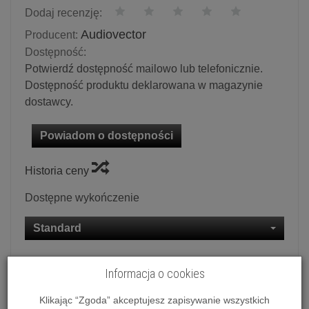
Dodaj recenzję:
Audiovector
Producent:
Dostępność:
Potwierdź dostępność mailowo lub telefonicznie.
Dostępność produktu deklarowana w magazynie
dostawcy.
Powiadom o dostępności
Historia ceny
Dostępne wykończenie
Standard
Ilość:
szt.
Informacja o cookies
8 245,00 zł
/ szt.
Klikając “Zgoda” akceptujesz zapisywanie wszystkich