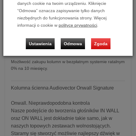
danych cookie na twoim urządzeniu. Kliknięcie
dodaj do koszyka
“Odmowa” oznacza zapisywanie tylko danych
niezbędnych do funkcjonowania strony. Więcej
informacji o cookie w
polityce prywatności
.
Kolumna ścienna Audiovector Onwall Signature
Ustawienia
Odmowa
Zgoda
Cena dotyczy 1 szt. kolumn.
Możliwość zakupu kolumn w bezpłatnym systemie ratalnym
0% na 10 miesięcy.
Kolumna ścienna Audiovector Onwall Signature
Onwall. Nieprawdopodobna kontrola
Nasze podejście do tworzenia głośników IN WALL
oraz ON WALL jest dokładnie takie samo, jak w
naszych topowych zestawach wolnostojących.
Staramy się stworzyć możliwie najlepszy dźwięk w