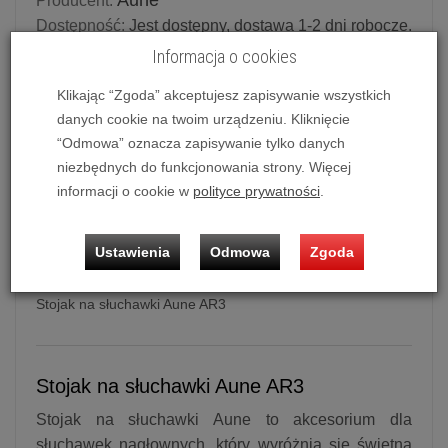
Aune
Producent:
Dostępność:
Jest dostępny, dostawa 1-2 dni robocze.
Informacja o cookies
Historia ceny
Klikając “Zgoda” akceptujesz zapisywanie wszystkich
Ilość:
szt.
danych cookie na twoim urządzeniu. Kliknięcie
“Odmowa” oznacza zapisywanie tylko danych
99,00 zł
/ szt.
niezbędnych do funkcjonowania strony. Więcej
informacji o cookie w
polityce prywatności
.
dodaj do koszyka
Ustawienia
Odmowa
Zgoda
Stojak na słuchawki Aune AR3
Stojak na słuchawki Aune AR3
Stojak na słuchawki Aune to akcesorium dla
słuchawek nagłownych, który wyróżnia się świetną