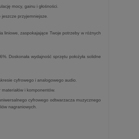
lację mocy, gainu i głośności.
 jeszcze przyjemniejsze.
a liniowe, zaspokajające Twoje potrzeby w różnych
%. Doskonała wydajność sprzętu położyła solidne
akresie cyfrowego i analogowego audio.
r materiałów i komponentów.
ko uniwersalnego cyfrowego odtwarzacza muzycznego
udiów nagraniowych.