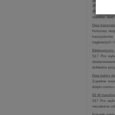
JFET ma wysok
JFET. To pod
stabilne. Jes
Dwa tranzysto
Końcowy stop
tranzystorów
nagłownych i 
Elektroniczny
S17 Pro wyko
zbalansowane
dokładne poz
Dwa kolory do
Zupełnie nowy
dzięki czemu w
50 W transfor
S17 Pro wykor
niezależne od
Pokrętło wielo