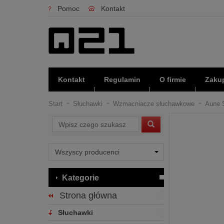
Pomoc
Kontakt
Kontakt
Regulamin
O firmie
Zakup
Start
Słuchawki
Wzmacniacze słuchawkowe
Aune S
Wyszukaj
Kategorie
Strona główna
Słuchawki