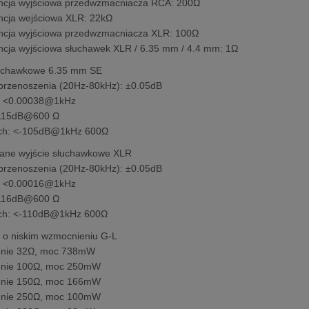
ncja wyjściowa przedwzmacniacza RCA: 200Ω
cja wejściowa XLR: 22kΩ
cja wyjściowa przedwzmacniacza XLR: 100Ω
cja wyjściowa słuchawek XLR / 6.35 mm / 4.4 mm: 1Ω
łuchawkowe 6.35 mm SE
rzenoszenia (20Hz-80kHz): ±0.05dB
 ˂0.00038@1kHz
115dB@600 Ω
uch: ˂-105dB@1kHz 600Ω
ane wyjście słuchawkowe XLR
rzenoszenia (20Hz-80kHz): ±0.05dB
 ˂0.00016@1kHz
116dB@600 Ω
uch: ˂-110dB@1kHz 600Ω
 o niskim wzmocnieniu G-L
enie 32Ω, moc 738mW
enie 100Ω, moc 250mW
enie 150Ω, moc 166mW
enie 250Ω, moc 100mW