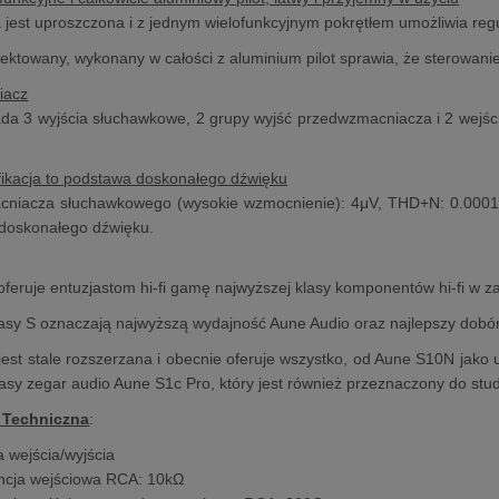
a jest uproszczona i z jednym wielofunkcyjnym pokrętłem umożliwia regu
ektowany, wykonany w całości z aluminium pilot sprawia, że sterowanie
iacz
da 3 wyjścia słuchawkowe, 2 grupy wyjść przedwzmacniacza i 2 wejści
ikacja to podstawa doskonałego dźwięku
cniacza słuchawkowego (wysokie wzmocnienie): 4μV, THD+N: 0.00016
 doskonałego dźwięku.
oferuje entuzjastom hi-fi gamę najwyższej klasy komponentów hi-fi w z
asy S oznaczają najwyższą wydajność Aune Audio oraz najlepszy dobó
jest stale rozszerzana i obecnie oferuje wszystko, od Aune S10N ja
lasy zegar audio Aune S1c Pro, który jest również przeznaczony do st
 Techniczna
:
 wejścia/wyjścia
cja wejściowa RCA: 10kΩ