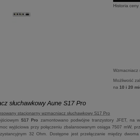
Historia ceny
Wzmacniacz s
Możliwość za
na
10 i 20 m
cz słuchawkowy Aune S17 Pro
ansowany stacjonarny wzmacniacz słuchawkowy S17 Pro
ejściowym
S17 Pro
zamontowano podwójne tranzystory JFET, na wyj
oc wyjściowa przy połączeniu zbalansowanym osiąga 7507 mW, prz
rezystancyjnym 32 Ohm. Dostępne jest przełączanie między dwom