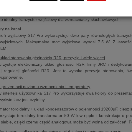
ą impedancję wejściową oraz prezentuje bogaty i łagodny dźwięk - brz
wójny JFET, którego wzrosty temperatury są takie same, wydajność j
t to idealny tranzystor wejściowy dla wzmacniaczy słuchawkowych.
ry na kanał
ień wyjściowy S17 Pro wykorzystuje dwie pary równoległych tranzys
 wyjściowych. Maksymalna moc wyjściowa wynosi 7.5 W. Z łatwośc
IEM.
 układ sterowania głośnością R2R, precyzja i wiele więcej
rzystuje elektroniczny układ głośności R2R firmy JRC i dedykow
j regulacji głośności R2R. Jest to wysoka precyzja sterowania, ś
ycjonowanie.
 prezentacji poziomu wzmocnienia i temperatury
 interfejs użytkownika S17 Pro wykorzystuje dwa kolory do prezenta
yświetlacz jest czytelny.
mator toroidalny + układ kondensatorów o pojemności 19200μF, ciesz
zystuje toroidalny transformator 50 W low-ripple i konstrukcję o p
 siebie, dzięki czemu część analogowa może być wolna od zakłóceń.
funkcyjne i całkowicie aluminiowy pilot, łatwy i przyjemny w użyciu