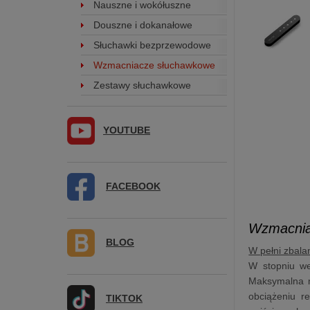
Nauszne i wokółuszne
Douszne i dokanałowe
Słuchawki bezprzewodowe
Wzmacniacze słuchawkowe
Zestawy słuchawkowe
YOUTUBE
FACEBOOK
Wzmacnia
BLOG
W pełni zbal
W stopniu w
Maksymalna m
obciążeniu 
TIKTOK