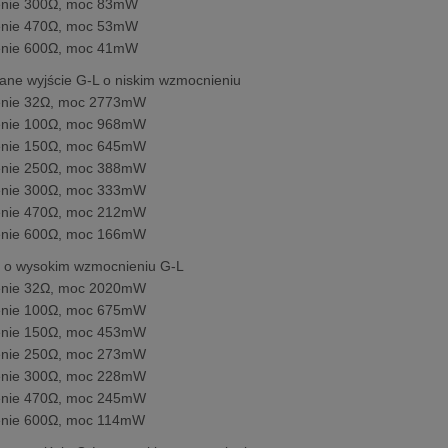
enie 300Ω, moc 83mW
enie 470Ω, moc 53mW
enie 600Ω, moc 41mW
ne wyjście G-L o niskim wzmocnieniu
enie 32Ω, moc 2773mW
enie 100Ω, moc 968mW
enie 150Ω, moc 645mW
enie 250Ω, moc 388mW
enie 300Ω, moc 333mW
enie 470Ω, moc 212mW
enie 600Ω, moc 166mW
E o wysokim wzmocnieniu G-L
enie 32Ω, moc 2020mW
enie 100Ω, moc 675mW
enie 150Ω, moc 453mW
enie 250Ω, moc 273mW
enie 300Ω, moc 228mW
enie 470Ω, moc 245mW
enie 600Ω, moc 114mW