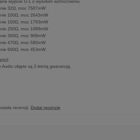
ane wyjście G-L o wysokim wzmocnieniu
enie 32Ω, moc 7507mW
enie 100Ω, moc 2643mW
enie 150Ω, moc 1793mW
enie 250Ω, moc 1089mW
enie 300Ω, moc 908mW
enie 470Ω, moc 580mW
enie 600Ω, moc 453mW
ncji
:
 Audio objęte są 2-letnią gwarancją.
osiada recenzji.
Dodaj recenzję