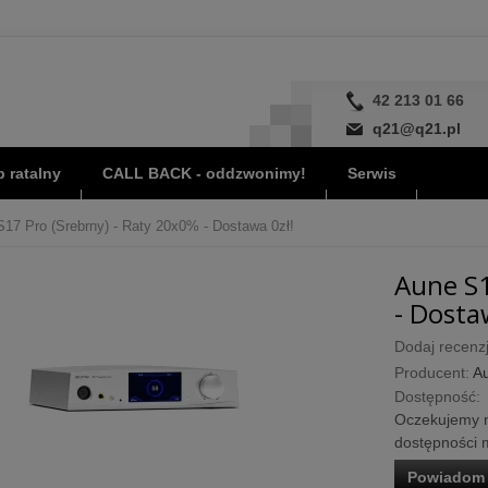
42 213 01 66
q21@q21.pl
 ratalny
CALL BACK - oddzwonimy!
Serwis
17 Pro (Srebrny) - Raty 20x0% - Dostawa 0zł!
Aune S1
- Dosta
Dodaj recenzj
Producent:
A
Dostępność:
Oczekujemy n
dostępności m
Powiadom 