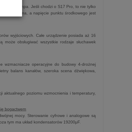
mi jak lampa. Jeśli chodzi o S17 Pro, to nie tylko
est taka sama, a napięcie punktu środkowego jest
torów wyjściowych. Całe urządzenie posiada aż 16
ią może obsługiwać wszystkie rodzaje słuchawek
ane wzmacniacze operacyjne do budowy 4-drożnej
wietny balans kanałów, szeroka scena dźwiękowa,
cji aktualnego poziomu wzmocnienia i temperatury,
 się bogactwem
odwójnej mocy. Sterowanie cyfrowe i analogowe są
 Poza tym ma układ kondensatorów 19200μF.