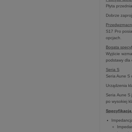
Płyta przedni
Dobrze zaproj
Przedwzmacn
S17 Pro posia
opcjach.
Bogata specyf
Wyjście wzma
podstawy dla
Seria S
Seria Aune S 
Urządzenia kl
Seria Aune S 
po wysokiej k
Specyfikacja
Impedancja
Impedan