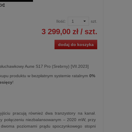
Ilość:
szt.
3 299,00 zł
/ szt.
dodaj do koszyka
łuchawkowy Aune S17 Pro (Srebrny) [VII.2023]
kupu produktu w bezpłatnym systemie ratalnym
0%
iesięcy
!
ściu pracują również dwa tranzystory na kanał.
y połączeniu niezbalansowanym – 2020 mW, przy
a dwoma poziomami prądu spoczynkowego stopni