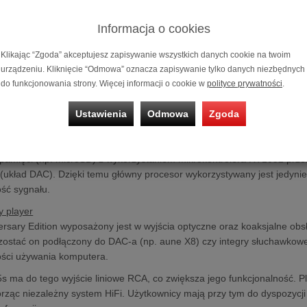
ersary Edition to nowe wcielenie cyfrowego odtwarzacza audio, którego p
firmy od samego początku stawiają na prostą i efektywną formę sprzę
Informacja o cookies
CD.
pamięci (np. microSD) z wykorzystaniem mikrokontrolera RT1052 prze
Klikając “Zgoda” akceptujesz zapisywanie wszystkich danych cookie na twoim
układ DAC). Dzięki temu główny procesor wykorzystywany jest jedynie 
urządzeniu. Kliknięcie “Odmowa” oznacza zapisywanie tylko danych niezbędnych
do funkcjonowania strony. Więcej informacji o cookie w
polityce prywatności
.
ść sygnału.
e formatów
Ustawienia
Odmowa
Zgoda
e X5s 8th Anniversary Edition wspiera wszystkie popularne formaty o w
WAV. Model obsługuje przy tym dekodowanie dźwięku nawet do 32-bit
pamięci (np. microSD) z wykorzystaniem mikrokontrolera RT1052 prze
układ DAC). Dzięki temu główny procesor wykorzystywany jest jedynie 
ść sygnału.
y player
ersary Edition wyposażony jest w wyjścia optyczne oraz koaksjalne obsł
ostać on podłączony do DAC-a (np. aune X8) czy integry słuchawkowe
ości używania komputera.
 ma do tego wyjście liniowe RCA, co zwiększa jego funkcjonalność. 
orząc niezależny system HiFi. Użytkownicy mają przy tym do dyspozycji 