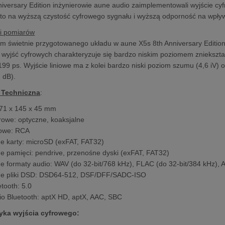
iversary Edition inżynierowie aune audio zaimplementowali wyjście cyf
 to na wyższą czystość cyfrowego sygnału i wyższą odporność na wpły
ki pomiarów
m świetnie przygotowanego układu w aune X5s 8th Anniversary Edition 
wyjść cyfrowych charakteryzuje się bardzo niskim poziomem zniekszta
9 ps. Wyjście liniowe ma z kolei bardzo niski poziom szumu (4,6 iV)
 dB).
 Techniczna
:
171 x 145 x 45 mm
frowe: optyczne, koaksjalne
niowe: RCA
e karty: microSD (exFAT, FAT32)
e pamięci: pendrive, przenośne dyski (exFAT, FAT32)
e formaty audio: WAV (do 32-bit/768 kHz), FLAC (do 32-bit/384 kHz),
ne pliki DSD: DSD64-512, DSF/DFF/SADC-ISO
tooth: 5.0
io Bluetooth: aptX HD, aptX, AAC, SBC
yka wyjścia cyfrowego: