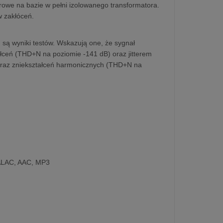
rowe na bazie w pełni izolowanego transformatora.
w zakłóceń.
są wyniki testów. Wskazują one, że sygnał
łceń (THD+N na poziomie -141 dB) oraz jitterem
 oraz zniekształceń harmonicznych (THD+N na
 ALAC, AAC, MP3