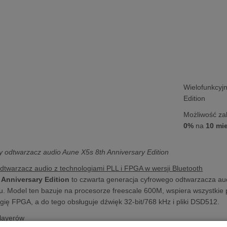
Wielofunkcyj
Edition
Możliwość za
0%
na
10 mi
y odtwarzacz audio Aune X5s 8th Anniversary Edition
twarzacz audio z technologiami PLL i FPGA w wersji Bluetooth
 Anniversary Edition
to czwarta generacja cyfrowego odtwarzacza aud
u. Model ten bazuje na procesorze freescale 600M, wspiera wszystkie
ogię FPGA, a do tego obsługuje dźwięk 32-bit/768 kHz i pliki DSD512.
layerów