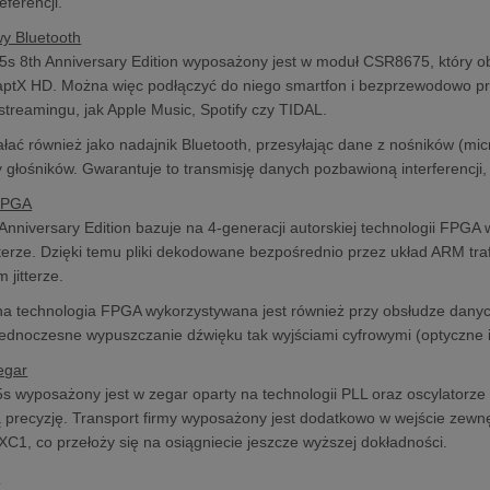
eferencji.
y Bluetooth
s 8th Anniversary Edition wyposażony jest w moduł CSR8675, który obs
aptX HD. Można więc podłączyć do niego smartfon i bezprzewodowo prze
 streamingu, jak Apple Music, Spotify czy TIDAL.
łać również jako nadajnik Bluetooth, przesyłając dane z nośników (m
 głośników. Gwarantuje to transmisję danych pozbawioną interferencji
FPGA
Anniversary Edition bazuje na 4-generacji autorskiej technologii FPG
jitterze. Dzięki temu pliki dekodowane bezpośrednio przez układ ARM tr
 jitterze.
a technologia FPGA wykorzystywana jest również przy obsłudze dany
jednoczesne wypuszczanie dźwięku tak wyjściami cyfrowymi (optyczne i 
egar
 wyposażony jest w zegar oparty na technologii PLL oraz oscylatorze k
ą precyzję. Transport firmy wyposażony jest dodatkowo w wejście zew
C1, co przełoży się na osiągniecie jeszcze wyższej dokładności.
ń