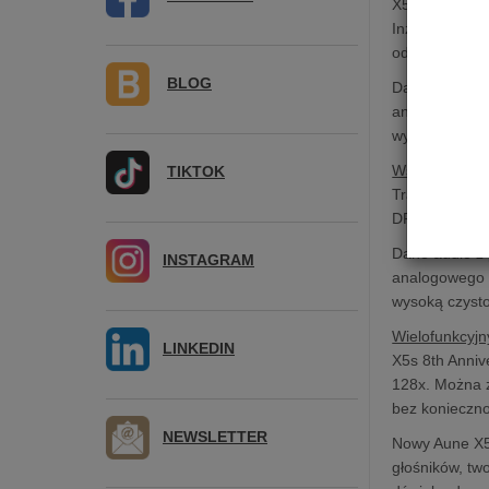
X5s 8th Anniv
Inżynierowie 
odtwarzaczy 
BLOG
Dane audio z 
analogowego (
wysoką czysto
Wspiera wiel
TIKTOK
Transport aun
DFF, DSF czy 
Dane audio z 
INSTAGRAM
analogowego (
wysoką czysto
Wielofunkcyjn
LINKEDIN
X5s 8th Anniv
128x. Można z
bez konieczn
NEWSLETTER
Nowy Aune X5s
głośników, tw