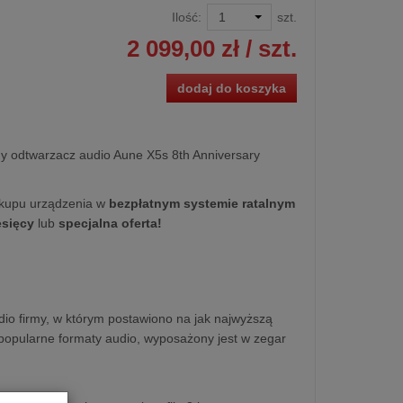
Ilość:
szt.
2 099,00 zł
/ szt.
dodaj do koszyka
ny odtwarzacz audio Aune X5s 8th Anniversary
kupu urządzenia w
bezpłatnym systemie ratalnym
esięcy
lub
specjalna oferta!
io firmy, w którym postawiono na jak najwyższą
 popularne formaty audio, wyposażony jest w zegar