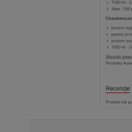
THD+N: -14
Jitter: 199
Charakteryst
poziom wyj
pasmo prze
poziom sz
THD+N: -1
Warunki gwara
Produkty Aune
Recenzje
Produkt nie p