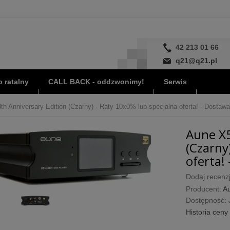
42 213 01 66
q21@q21.pl
 ratalny
CALL BACK - oddzwonimy!
Serwis
h Anniversary Edition (Czarny) - Raty 10x0% lub specjalna oferta! - Dostawa
Aune X5
(Czarny
oferta! 
Dodaj recenzj
Producent:
A
Dostępność:
Historia ceny