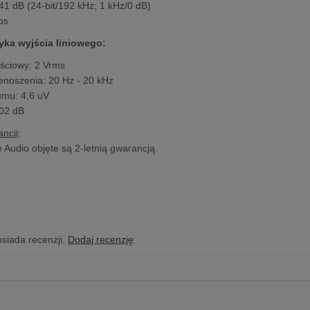
1 dB (24-bit/192 kHz; 1 kHz/0 dB)
 ps
yka wyjścia liniowego:
ściowy: 2 Vrms
noszenia: 20 Hz - 20 kHz
umu: 4,6 uV
02 dB
ncji
:
 Audio objęte są 2-letnią gwarancją.
osiada recenzji.
Dodaj recenzję