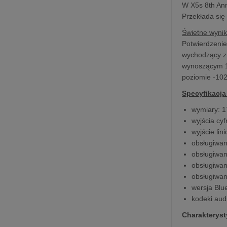
W X5s 8th Ann
Przekłada się
Świetne wyni
Potwierdzenie
wychodzący z 
wynoszącym 19
poziomie -102
Specyfikacja
wymiary: 
wyjścia cy
wyjście li
obsługiwan
obsługiwan
obsługiwan
obsługiwa
wersja Blue
kodeki aud
Charakteryst