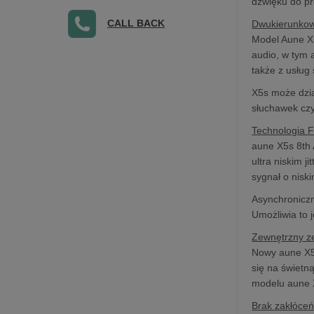
dźwięku do pr
CALL BACK
Dwukierunkow
Model Aune X5
audio, w tym 
także z usług
X5s może dzia
słuchawek czy
Technologia 
aune X5s 8th 
ultra niskim 
sygnał o niskim
Asynchroniczn
Umożliwia to 
Zewnętrzny z
Nowy aune X5s
się na świetn
modelu aune X
Brak zakłóce