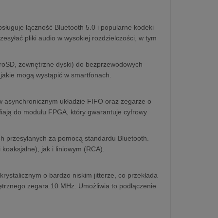
ługuje łączność Bluetooth 5.0 i popularne kodeki
syłać pliki audio w wysokiej rozdzielczości, w tym
icroSD, zewnętrzne dyski) do bezprzewodowych
, jakie mogą wystąpić w smartfonach.
A w asynchronicznym układzie FIFO oraz zegarze o
afiają do modułu FPGA, który gwarantuje cyfrowy
ch przesyłanych za pomocą standardu Bluetooth.
koaksjalne), jak i liniowym (RCA).
rystalicznym o bardzo niskim jitterze, co przekłada
nętrznego zegara 10 MHz. Umożliwia to podłączenie