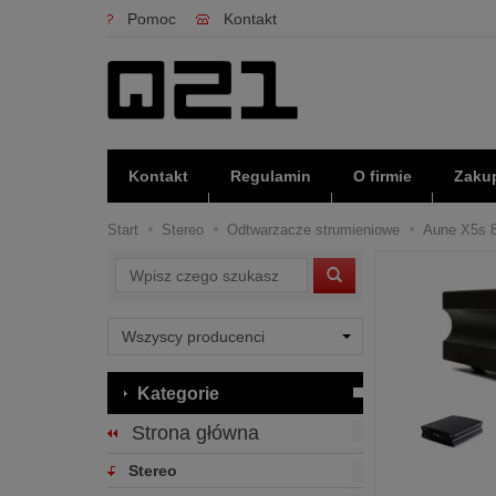
Pomoc
Kontakt
Kontakt
Regulamin
O firmie
Zakup
Start
Stereo
Odtwarzacze strumieniowe
Aune X5s 8t
Wyszukaj
Kategorie
Strona główna
Stereo