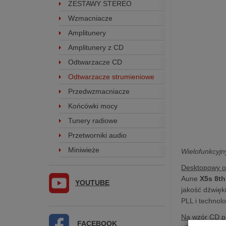
ZESTAWY STEREO
Wzmacniacze
Amplitunery
Amplitunery z CD
Odtwarzacze CD
Odtwarzacze strumieniowe
Przedwzmacniacze
Końcówki mocy
Tunery radiowe
Przetworniki audio
Miniwieże
Wielofunkcyjn
Desktopowy od
Aune
X5s 8th
YOUTUBE
jakość dźwięk
PLL i technol
Na wzór CD p
FACEBOOK