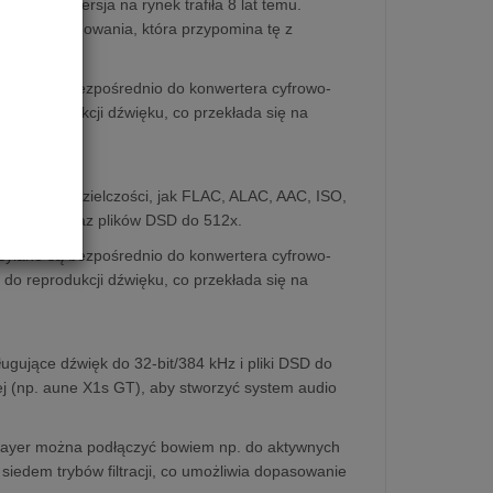
ierwsza wersja na rynek trafiła 8 lat temu.
towego dekodowania, która przypomina tę z
syłane są bezpośrednio do konwertera cyfrowo-
do reprodukcji dźwięku, co przekłada się na
ysokiej rozdzielczości, jak FLAC, ALAC, AAC, ISO,
/768 kHz oraz plików DSD do 512x.
syłane są bezpośrednio do konwertera cyfrowo-
do reprodukcji dźwięku, co przekłada się na
ugujące dźwięk do 32-bit/384 kHz i pliki DSD do
j (np. aune X1s GT), aby stworzyć system audio
Player można podłączyć bowiem np. do aktywnych
siedem trybów filtracji, co umożliwia dopasowanie