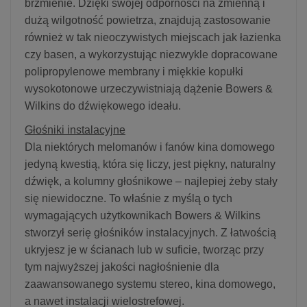
brzmienie. Dzięki swojej odporności na zmienną i
dużą wilgotność powietrza, znajdują zastosowanie
również w tak nieoczywistych miejscach jak łazienka
czy basen, a wykorzystując niezwykle dopracowane
polipropylenowe membrany i miękkie kopułki
wysokotonowe urzeczywistniają dążenie Bowers &
Wilkins do dźwiękowego ideału.
Głośniki instalacyjne
Dla niektórych melomanów i fanów kina domowego
jedyną kwestią, która się liczy, jest piękny, naturalny
dźwięk, a kolumny głośnikowe – najlepiej żeby stały
się niewidoczne. To właśnie z myślą o tych
wymagających użytkownikach Bowers & Wilkins
stworzył serię głośników instalacyjnych. Z łatwością
ukryjesz je w ścianach lub w suficie, tworząc przy
tym najwyższej jakości nagłośnienie dla
zaawansowanego systemu stereo, kina domowego,
a nawet instalacji wielostrefowej.