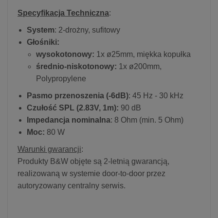
Specyfikacja Techniczna
:
System
: 2-drożny, sufitowy
Głośniki:
wysokotonowy:
1x ø25mm, miękka kopułka
średnio-niskotonowy:
1x ø200mm,
Polypropylene
Pasmo przenoszenia (-6dB)
: 45 Hz - 30 kHz
Czułość SPL (2.83V, 1m):
90 dB
Impedancja nominalna
: 8 Ohm (min. 5 Ohm)
Moc:
80 W
Warunki gwarancji
:
Produkty B&W objęte są 2-letnią gwarancją,
realizowaną w systemie door-to-door przez
autoryzowany centralny serwis.