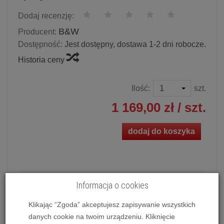
Dodaj recenzję:
B&W
Producent:
Dostępność:
Jest dostępny, dostawa 1-2 dni robocze.
Historia ceny
Ilość:
szt.
1 169,00 zł
/ szt.
dodaj do koszyka
Kolumna głośnikowa instalacyjna B&W CCM382
Informacja o cookies
Możliwość zakupu produktu w bezpłatnym systemie
Klikając “Zgoda” akceptujesz zapisywanie wszystkich
ratalnym 0% na 10, 20 i 30 miesięcy lub specjalna oferta!
danych cookie na twoim urządzeniu. Kliknięcie