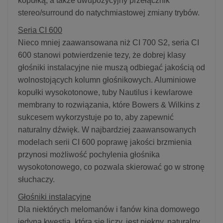
kopułką, a także dwupozycyjny przełącznik
stereo/surround do natychmiastowej zmiany trybów.
Seria CI 600
Nieco mniej zaawansowana niż CI 700 S2, seria CI
600 stanowi potwierdzenie tezy, że dobrej klasy
głośniki instalacyjne nie muszą odbiegać jakością od
wolnostojących kolumn głośnikowych. Aluminiowe
kopułki wysokotonowe, tuby Nautilus i kewlarowe
membrany to rozwiązania, które Bowers & Wilkins z
sukcesem wykorzystuje po to, aby zapewnić
naturalny dźwięk. W najbardziej zaawansowanych
modelach serii CI 600 poprawę jakości brzmienia
przynosi możliwość pochylenia głośnika
wysokotonowego, co pozwala skierować go w stronę
słuchaczy.
Głośniki instalacyjne
Dla niektórych melomanów i fanów kina domowego
jedyną kwestią, która się liczy, jest piękny, naturalny