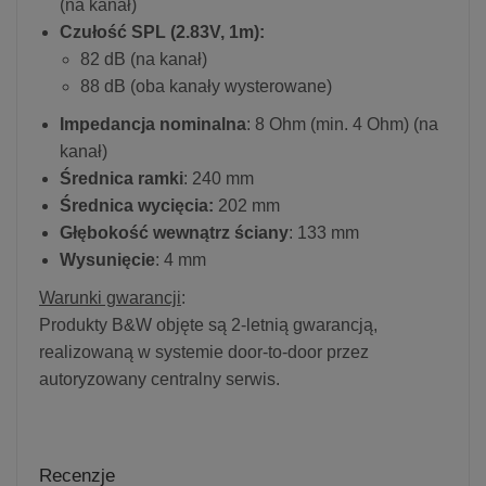
(na kanał)
Czułość SPL (2.83V, 1m):
82 dB (na kanał)
88 dB (oba kanały wysterowane)
Impedancja nominalna
: 8 Ohm (min. 4 Ohm) (na
kanał)
Średnica ramki
: 240 mm
Średnica wycięcia:
202 mm
Głębokość wewnątrz ściany
: 133 mm
Wysunięcie
: 4 mm
Warunki gwarancji
:
Produkty B&W objęte są 2-letnią gwarancją,
realizowaną w systemie door-to-door przez
autoryzowany centralny serwis.
Recenzje