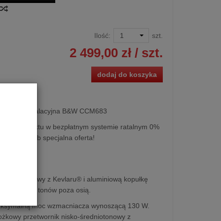
Ilość:
szt.
2 499,00 zł
/ szt.
dodaj do koszyka
śnikowa instalacyjna B&W CCM683
kupu produktu w bezpłatnym systemie ratalnym 0%
0 miesięcy lub specjalna oferta!
średniotonowy z Kevlaru® i aluminiową kopułkę
yki wysokich tonów poza osią.
maksymalną moc wzmacniacza wynoszącą 130 W.
ożkowy przetwornik nisko-średniotonowy z