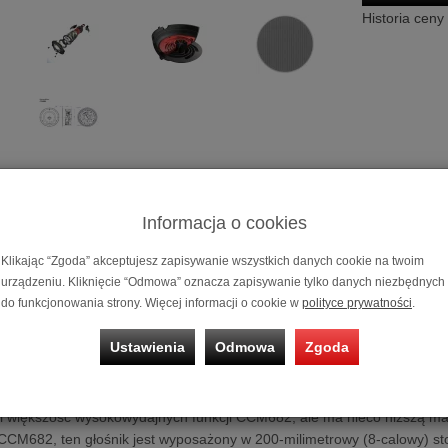
Historia ceny
Informacja o cookies
Kolumna gło
Możliwość za
Klikając “Zgoda” akceptujesz zapisywanie wszystkich danych cookie na twoim
na 10, 20 i 3
urządzeniu. Kliknięcie “Odmowa” oznacza zapisywanie tylko danych niezbędnych
do funkcjonowania strony. Więcej informacji o cookie w
polityce prywatności
.
nikowa instalacyjna B&W CCM683
Ustawienia
Odmowa
Zgoda
 wyposażony w 200-milimetrowy (8-calowy) stożkowy przetwornik nisko-
Nautilus, która obraca się w celu uzyskania regulowanej charakteryst
i większość wysokowydajnych funkcji CCM682, ale ma nieco niższą 
CCM682, ten głośnik jest wyposażony w 200-milimetrowy (8-calowy) st