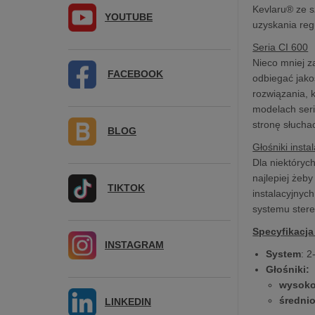
Kevlaru® ze s
YOUTUBE
uzyskania reg
Seria CI 600
Nieco mniej z
FACEBOOK
odbiegać jako
rozwiązania, 
modelach seri
stronę słucha
BLOG
Głośniki insta
Dla niektóryc
najlepiej żeb
TIKTOK
instalacyjnyc
systemu stere
Specyfikacja
INSTAGRAM
System
: 2
Głośniki:
wysoko
średni
LINKEDIN