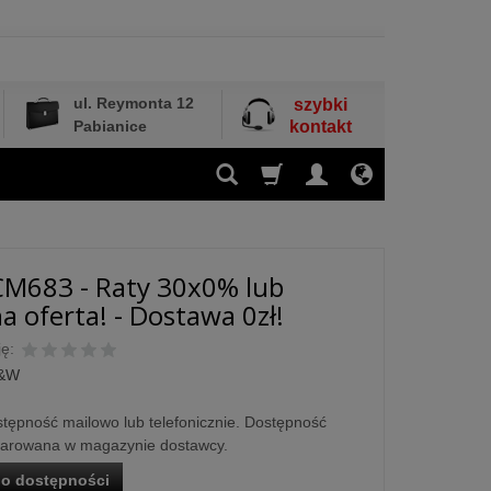
ul. Reymonta 12
szybki
Pabianice
kontakt
M683 - Raty 30x0% lub
a oferta! - Dostawa 0zł!
ę:
&W
tępność mailowo lub telefonicznie. Dostępność
larowana w magazynie dostawcy.
o dostępności