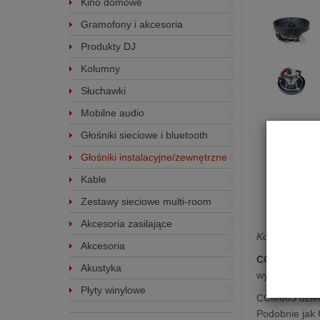
Kino domowe
Gramofony i akcesoria
Produkty DJ
Kolumny
Słuchawki
Mobilne audio
Głośniki sieciowe i bluetooth
Głośniki instalacyjne/zewnętrzne
Kable
Zestawy sieciowe multi-room
Akcesoria zasilające
Kolumna głoś
Akcesoria
CCM683
jest
Akustyka
wysokotonową 
Płyty winylowe
CCM683 dziel
Podobnie jak 