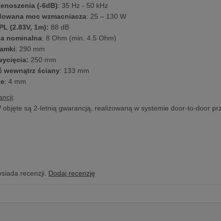
enoszenia (-6dB)
: 35 Hz - 50 kHz
owana moc wzmacniacza
: 25 – 130 W
PL (2.83V, 1m):
88 dB
ja nominalna
: 8 Ohm (min. 4.5 Ohm)
ramki
: 290 mm
wycięcia:
250 mm
 wewnątrz ściany
: 133 mm
ie
: 4 mm
ncji
:
objęte są 2-letnią gwarancją, realizowaną w systemie door-to-door pr
osiada recenzji.
Dodaj recenzję