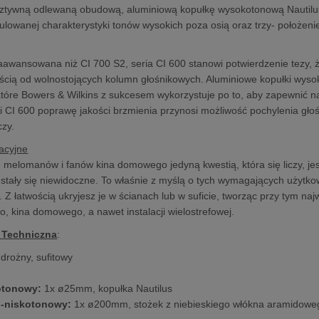
ztywną odlewaną obudową, aluminiową kopułkę wysokotonową Nautilus 
ulowanej charakterystyki tonów wysokich poza osią oraz trzy- położeni
aawansowana niż CI 700 S2, seria CI 600 stanowi potwierdzenie tezy, że
ścią od wolnostojących kolumn głośnikowych. Aluminiowe kopułki wyso
które Bowers & Wilkins z sukcesem wykorzystuje po to, aby zapewnić 
i CI 600 poprawę jakości brzmienia przynosi możliwość pochylenia gł
czy.
lacyjne
h melomanów i fanów kina domowego jedyną kwestią, która się liczy, jes
y stały się niewidoczne. To właśnie z myślą o tych wymagających użytko
h. Z łatwością ukryjesz je w ścianach lub w suficie, tworząc przy tym 
o, kina domowego, a nawet instalacji wielostrefowej.
 Techniczna
:
-drożny, sufitowy
tonowy:
1x ø25mm, kopułka Nautilus
o-niskotonowy:
1x ø200mm, stożek z niebieskiego włókna aramidowe