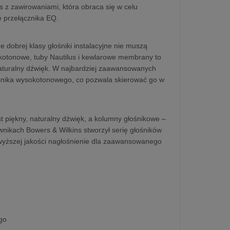
z zawirowaniami, która obraca się w celu
e przełącznika EQ.
 dobrej klasy głośniki instalacyjne nie muszą
kotonowe, tuby Nautilus i kewlarowe membrany to
naturalny dźwięk. W najbardziej zaawansowanych
ośnika wysokotonowego, co pozwala skierować go w
t piękny, naturalny dźwięk, a kolumny głośnikowe –
wnikach Bowers & Wilkins stworzył serię głośników
najwyższej jakości nagłośnienie dla zaawansowanego
go