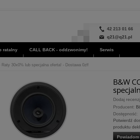
42 213 01 66
q21@q21.pl
 ratalny
CALL BACK - oddzwonimy!
Serwis
aty 30x0% lub specjalna oferta! - Dostawa 0zł!
B&W CC
specjaln
Dodaj recenzj
Producent:
B
Dostępność:
Potwierdź dos
produktu dek
Powiadom 