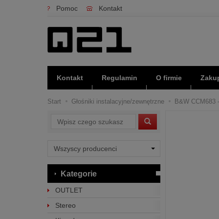
Pomoc
Kontakt
Kontakt
Regulamin
O firmie
Zakup
Start
Głośniki instalacyjne/zewnętrzne
B&W CCM683 - R
Wyszukaj
Kategorie
OUTLET
Stereo