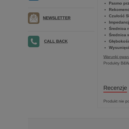
Pasmo prz
Rekomend
Czułość S
NEWSLETTER
Impedanc
Średnica 
Średnica 
CALL BACK
Głębokość
Wysunięc
Warunki gwara
Produkty B&W 
Recenzje
Produkt nie p