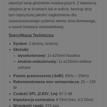
stworzył serię głośników instalacyjnych. Z łatwością
ukryjesz je w ścianach lub w suficie, tworząc przy
tym najwyższej jakości nagłośnienie dla
zaawansowanego systemu stereo, kina domowego,
a nawet instalacji wielostrefowej.
Specyfikacja Techniczna
:
System
: 2-drożny, ścienny
Głośniki:
wysokotonowy:
1x ø25mm Nautilus
średnio-niskotonowy:
1x ø150mm włókno
szklane
Pasmo przenoszenia (-6dB)
: 45Hz – 35kHz
Rekomendowana moc wzmacniacza
: 25 – 130
W
Czułość SPL (2.83V, 1m):
87.5 dB
Impedancja nominalna
: 8 Ohm (min. 4.5 Ohm)
Wysokość ramki
: 315 mm