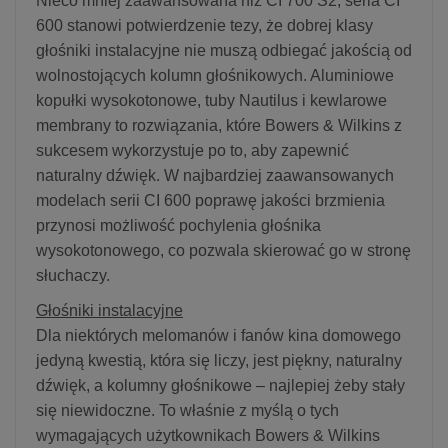
Nieco mniej zaawansowana niż CI 700 S2, seria CI
600 stanowi potwierdzenie tezy, że dobrej klasy
głośniki instalacyjne nie muszą odbiegać jakością od
wolnostojących kolumn głośnikowych. Aluminiowe
kopułki wysokotonowe, tuby Nautilus i kewlarowe
membrany to rozwiązania, które Bowers & Wilkins z
sukcesem wykorzystuje po to, aby zapewnić
naturalny dźwięk. W najbardziej zaawansowanych
modelach serii CI 600 poprawę jakości brzmienia
przynosi możliwość pochylenia głośnika
wysokotonowego, co pozwala skierować go w stronę
słuchaczy.
Głośniki instalacyjne
Dla niektórych melomanów i fanów kina domowego
jedyną kwestią, która się liczy, jest piękny, naturalny
dźwięk, a kolumny głośnikowe – najlepiej żeby stały
się niewidoczne. To właśnie z myślą o tych
wymagających użytkownikach Bowers & Wilkins