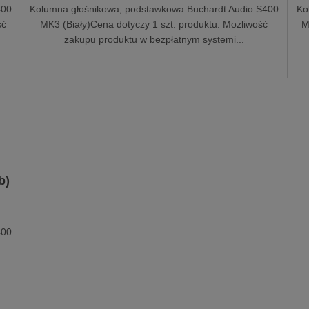
400
Kolumna głośnikowa, podstawkowa Buchardt Audio S400
Ko
ść
MK3 (Biały)Cena dotyczy 1 szt. produktu. Możliwość
M
zakupu produktu w bezpłatnym systemi...
b)
400