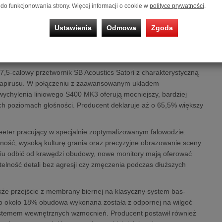
do funkcjonowania strony. Więcej informacji o cookie w
polityce prywatności
.
ę swoich kultowych monitorów pasywnych - S400 MK3. To
ź na doświadczenia zebrane od tysięcy użytkowników
Ustawienia
Odmowa
Zgoda
owa, która ma oferować jeszcze większą skalę brzmienia, wyższą
h tonów, przy zachowaniu kompaktowych wymiarów idealnych do
,5-calowy przetwornik SB Acoustics Satori z charakterystyczną
papirusu. W połączeniu z zaawansowanym układem
hylenia liniowego S400 MK3 oferują mocniejszy, bardziej
ch poziomach głośności. Producent deklaruje aż o 65,5% większy
ter pracujący w specjalnie zoptymalizowanym falowodzie.
lność, wysoką kulturę grania oraz precyzyjne obrazowanie sceny
eniu odbić od krawędzi obudowy, nowe monitory mają oferować
telność detali bez agresji czy zmęczenia podczas dłuższych
kże przejście z membrany biernej na klasyczny system bas-
o około 18% obudowa wykonana została z odpornej na wilgoć
stemem wewnętrznych wzmocnień. Producent postawił również