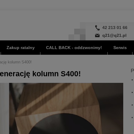
42 213 01 66
q21@q21.pl
Zakup ratalny
CALL BACK - oddzwonimy!
Serwis
rację kolumn S400!
P
generację kolumn S400!