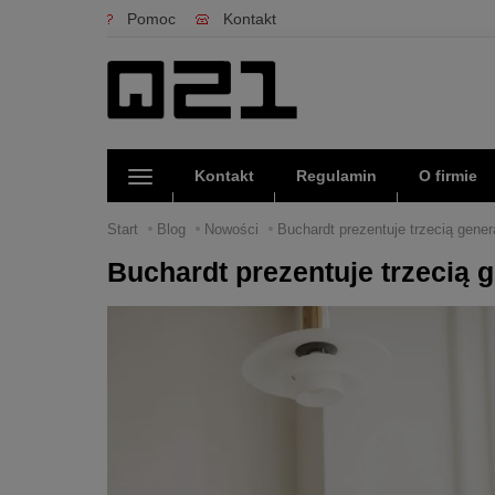
Pomoc
Kontakt
Kontakt
Regulamin
O firmie
Start
Blog
Nowości
Buchardt prezentuje trzecią gene
Buchardt prezentuje trzecią 