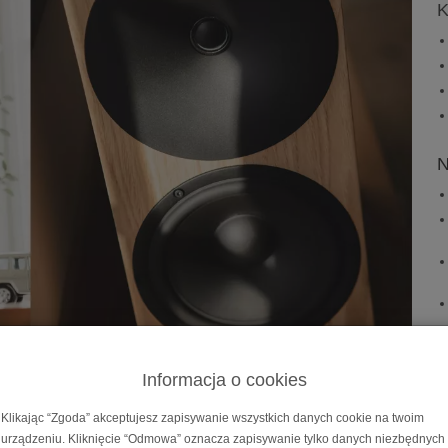
K
N
Informacja o cookies
Klikając “Zgoda” akceptujesz zapisywanie wszystkich danych cookie na twoim
urządzeniu. Kliknięcie “Odmowa” oznacza zapisywanie tylko danych niezbędnych