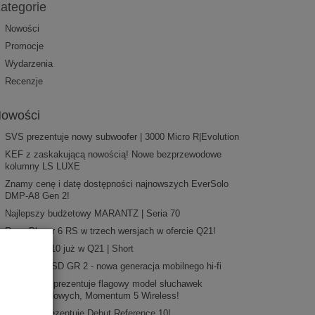
ategorie
Nowości
Promocje
Wydarzenia
Recenzje
owości
SVS prezentuje nowy subwoofer | 3000 Micro R|Evolution
KEF z zaskakującą nowością! Nowe bezprzewodowe
kolumny LS LUXE
Znamy cenę i datę dostępności najnowszych EverSolo
DMP-A8 Gen 2!
Najlepszy budżetowy MARANTZ | Seria 70
Rega Planar 6 RS w trzech wersjach w ofercie Q21!
EverSolo T10 już w Q21 | Short
iFi Audio iDSD GR 2 - nowa generacja mobilnego hi-fi
Sennheiser prezentuje flagowy model słuchawek
bezprzewodowych, Momentum 5 Wireless!
Pro-Ject prezentuje Debut Reference 10!