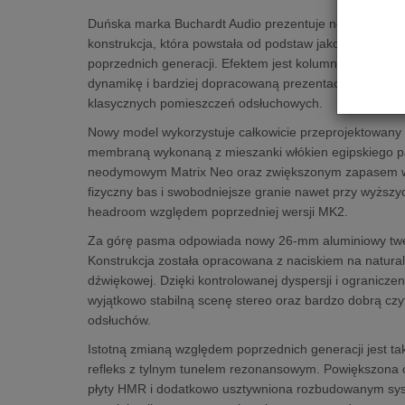
Duńska marka Buchardt Audio prezentuje nową odsłon
konstrukcja, która powstała od podstaw jako odpowied
poprzednich generacji. Efektem jest kolumna podstawk
dynamikę i bardziej dopracowaną prezentację wysokic
klasycznych pomieszczeń odsłuchowych.
Nowy model wykorzystuje całkowicie przeprojektowany 7
membraną wykonaną z mieszanki włókien egipskiego 
neodymowym Matrix Neo oraz zwiększonym zapasem wyc
fizyczny bas i swobodniejsze granie nawet przy wyższy
headroom względem poprzedniej wersji MK2.
Za górę pasma odpowiada nowy 26-mm aluminiowy twee
Konstrukcja została opracowana z naciskiem na natura
dźwiękowej. Dzięki kontrolowanej dyspersji i ogranicz
wyjątkowo stabilną scenę stereo oraz bardzo dobrą czy
odsłuchów.
Istotną zmianą względem poprzednich generacji jest ta
refleks z tylnym tunelem rezonansowym. Powiększona 
płyty HMR i dodatkowo usztywniona rozbudowanym sy