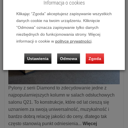
Informacja o cookies
Klikając “Zgoda” akceptujesz zapisywanie wszystkich
danych cookie na twoim urządzeniu. Kliknięcie
“Odmowa” oznacza zapisywanie tylko danych
niezbędnych do funkcjonowania strony. Więcej
informacji o cookie w
polityce prywatności
.
Ustawienia
Odmowa
Zgoda
Pylony z serii Diamond to zdecydowanie jedne z
najpopularniejszych kolumn w salach odsłuchowych
salonu Q21. To konstrukcje, które od lat cieszą się
uznaniem za swoją uniwersalność, muzykalność i
bardzo dobrą relację jakości do ceny, dlatego tak
często stanowią punkt odniesienia...
Więcej