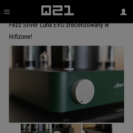
Fezz Silver Luna EVO zrecenzowany w
Hifizone!