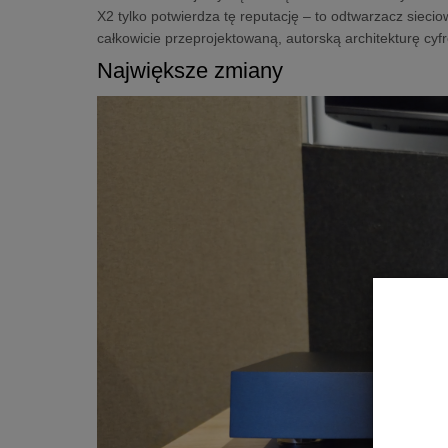
X2 tylko potwierdza tę reputację – to odtwarzacz sieciow
całkowicie przeprojektowaną, autorską architekturę cy
Największe zmiany