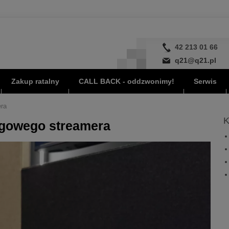
42 213 01 66
q21@q21.pl
Zakup ratalny
CALL BACK - oddzwonimy!
Serwis
era
K
lagowego streamera