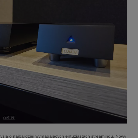
myślą o najbardziej wymagających entuzjastach streamingu. Nowy