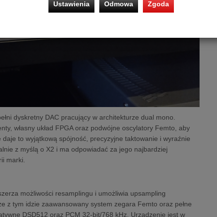
Ustawienia
Odmowa
Zgoda
ełni dyskretny DAC pracujący w architekturze dual mono.
enty, własny układ FPGA oraz podwójne oscylatory Femto, aby
daje to wyjątkową spójność, precyzyjne taktowanie i wyraźnie
alnie z myślą o X2 i ma odpowiadać za jego najbardziej
ii marki.
oszerza możliwości resamplingu i umożliwia upsampling
ze z tym idzie zaawansowany system zegara Femto oraz pełne
 natywne DSD512 oraz PCM 32-bit/768 kHz. Urządzenie jest w