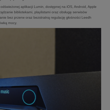
świeżonej aplikacji Lumin, dostępnej na iOS, Android, Apple
ządzanie bibliotekami, playlistami oraz obsługę serwisów
nie bez przerw oraz bezstratną regulację głośności Leedh
cówką mocy.