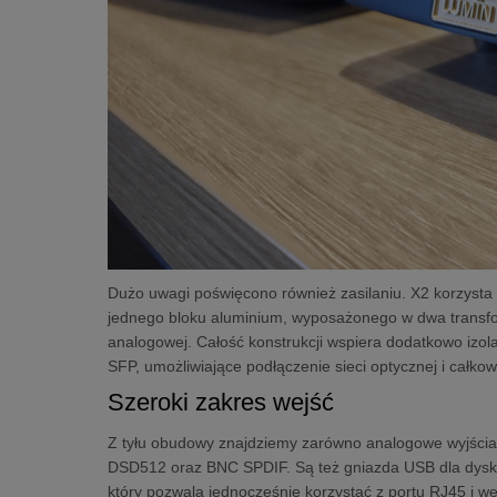
Dużo uwagi poświęcono również zasilaniu. X2 korzyst
jednego bloku aluminium, wyposażonego w dwa transform
analogowej. Całość konstrukcji wspiera dodatkowo izo
SFP, umożliwiające podłączenie sieci optycznej i całk
Szeroki zakres wejść
Z tyłu obudowy znajdziemy zarówno analogowe wyjścia
DSD512 oraz BNC SPDIF. Są też gniazda USB dla dyskó
który pozwala jednocześnie korzystać z portu RJ45 i we