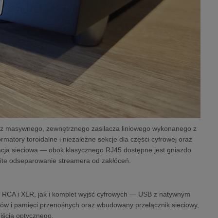
a z masywnego, zewnętrznego zasilacza liniowego wykonanego z
atory toroidalne i niezależne sekcje dla części cyfrowej oraz
lacja sieciowa — obok klasycznego RJ45 dostępne jest gniazdo
owite odseparowanie streamera od zakłóceń.
 RCA i XLR, jak i komplet wyjść cyfrowych — USB z natywnym
w i pamięci przenośnych oraz wbudowany przełącznik sieciowy,
jścia optycznego.