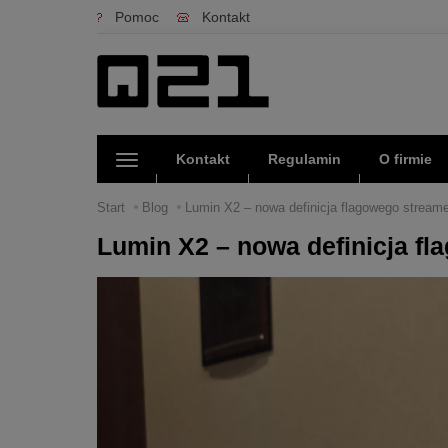
Pomoc
Kontakt
Kontakt
Regulamin
O firmie
Start
Blog
Lumin X2 – nowa definicja flagowego stream
Lumin X2 – nowa definicja f