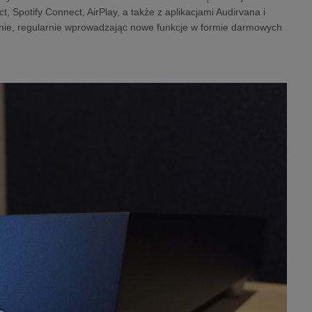
Spotify Connect, AirPlay, a także z aplikacjami Audirvana i
anie, regularnie wprowadzając nowe funkcje w formie darmowych