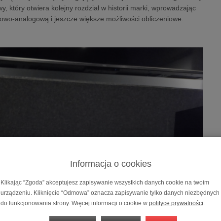
y, który otwiera kolejny rozdział w historii marki, wprowadzając
frowo-analogową i jeszcze większe możliwości obliczeniowe.
Informacja o cookies
Klikając “Zgoda” akceptujesz zapisywanie wszystkich danych cookie na twoim
urządzeniu. Kliknięcie “Odmowa” oznacza zapisywanie tylko danych niezbędnych
do funkcjonowania strony. Więcej informacji o cookie w
polityce prywatności
.