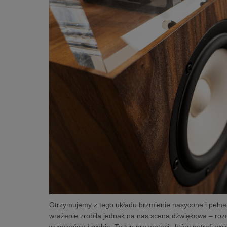
Otrzymujemy z tego układu brzmienie nasycone i pełne d
wrażenie zrobiła jednak na nas scena dźwiękowa – roz
wysokością i głębią. To typ prezentacji, który potrafi