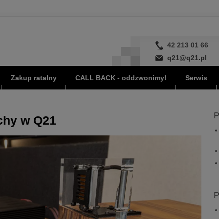
42 213 01 66
q21@q21.pl
Zakup ratalny
CALL BACK - oddzwonimy!
Serwis
P
uchy w Q21
P