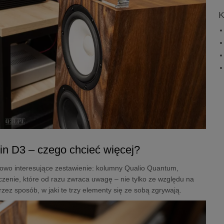
K
in D3 – czego chcieć więcej?
kowo interesujące zestawienie: kolumny Qualio Quantum,
zenie, które od razu zwraca uwagę – nie tylko ze względu na
ez sposób, w jaki te trzy elementy się ze sobą zgrywają.