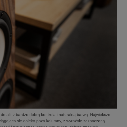
etali, z bardzo dobrą kontrolą i naturalną barwą. Największe
ciągająca się daleko poza kolumny, z wyraźnie zaznaczoną
 wciągnąć i przyciągnąć uwagę nawet przy dobrze znanych