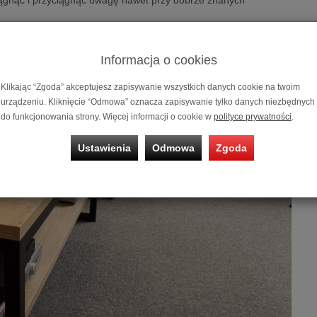
Informacja o cookies
Klikając “Zgoda” akceptujesz zapisywanie wszystkich danych cookie na twoim
urządzeniu. Kliknięcie “Odmowa” oznacza zapisywanie tylko danych niezbędnych
do funkcjonowania strony. Więcej informacji o cookie w
polityce prywatności
.
Ustawienia
Odmowa
Zgoda