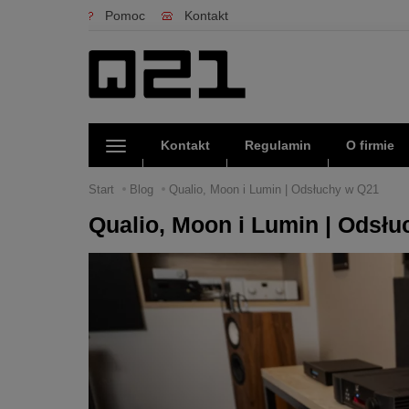
Pomoc
Kontakt
Kontakt
Regulamin
O firmie
Start
Blog
Qualio, Moon i Lumin | Odsłuchy w Q21
Qualio, Moon i Lumin | Odsł