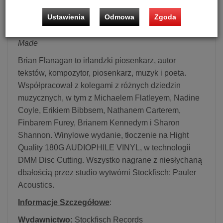
Ustawienia
Odmowa
Zgoda
Płyta winylowa, Brian Flanagan - Where Dreams Are
Made
Brian Flanagan to irlandzki piosenkarz, autor
tekstów, kompozytor, piosenkarz, muzyk i poeta.
Współpracował z kolegami z różnych dziedzin
muzycznych, w tym z Michaelem Flatleyem, Nadine
Coyle, Erikiem Bibbsem, Nathanem Carterem,
Finbarem Furey, Brianem Kennedym i Sharon
Shannon. Winylowe wydanie, tłoczenie na Hight
Quality 180G AUDIOPHILE VINYL, w technologii
DMM Disc Cutting. Wszystko nagrane z niesłychaną
dbałością przez studio wytwórni Stockfisch: Pauler
Acoustics.
Informacje Szczegółowe
:
Wydawnictwo:
Stockfisch Records