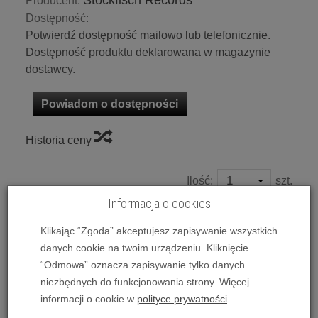
Stockfisch Records
Producent:
Dostępność:
Potwierdź dostępność mailowo lub telefonicznie.
Dostępność produktu deklarowana w magazynie
dostawcy.
Powiadom o dostępności
Historia ceny
Ilość:
szt.
Informacja o cookies
120,00 zł
/ szt.
Klikając “Zgoda” akceptujesz zapisywanie wszystkich
dodaj do koszyka
danych cookie na twoim urządzeniu. Kliknięcie
“Odmowa” oznacza zapisywanie tylko danych
niezbędnych do funkcjonowania strony. Więcej
informacji o cookie w
polityce prywatności
.
Płyta winylowa, Brian Flanagan - Where Dreams Are Made