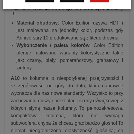
Różnice w stosunku do wersji nielimitowanej Anniversary
10:
Materiał obudowy
: Color Edition używa HDF i
jest malowana na jednolity kolor, podczas gdy
Anniversary 10 produkowane są z litego drewna
Wykończenie / paleta kolorów
: Color Edition
oferuje malowane warianty kolorystyczne takie
jak: czarny, biały, pomarańczowy, granatowy i
zielony
A10
to kolumna o niespotykanej przejrzystości i
szczegółowości od góry do dołu, która naprawdę
wyznacza dla nas nowe standardy. Wszystko to przy
zachowaniu duszy i prezentacji sceny dźwiękowej, z
których słyną nasze kolumny. To pełnozakresowa,
kompaktowa kolumna, która nie wymaga
subwoofera, chyba że chcesz grać bardzo głośno! To
niemal nieograniczona elastyczność głośnika, co