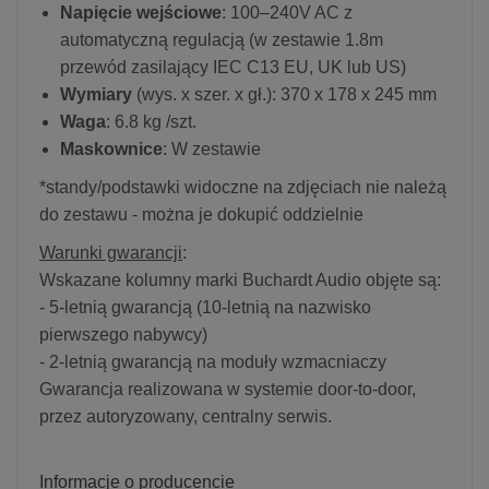
Napięcie wejściowe
: 100–240V AC z
automatyczną regulacją (w zestawie 1.8m
przewód zasilający IEC C13 EU, UK lub US)
Wymiary
(wys. x szer. x gł.): 370 x 178 x 245 mm
Waga
: 6.8 kg /szt.
Maskownice
: W zestawie
*standy/podstawki widoczne na zdjęciach nie należą
do zestawu - można je dokupić oddzielnie
Warunki gwarancji
:
Wskazane kolumny marki Buchardt Audio objęte są:
- 5-letnią gwarancją (10-letnią na nazwisko
pierwszego nabywcy)
- 2-letnią gwarancją na moduły wzmacniaczy
Gwarancja realizowana w systemie door-to-door,
przez autoryzowany, centralny serwis.
Informacje o producencie