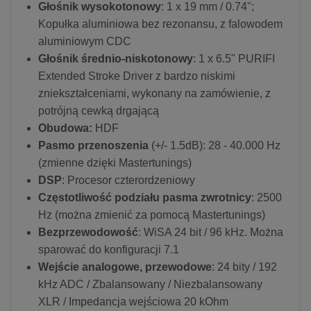
Głośnik wysokotonowy
: 1 x 19 mm / 0.74";
Kopułka aluminiowa bez rezonansu, z falowodem
aluminiowym CDC
Głośnik średnio-niskotonowy
: 1 x 6.5" PURIFI
Extended Stroke Driver z bardzo niskimi
zniekształceniami, wykonany na zamówienie, z
potrójną cewką drgającą
Obudowa:
HDF
Pasmo przenoszenia
(+/- 1.5dB): 28 - 40.000 Hz
(zmienne dzięki Mastertunings)
DSP
: Procesor czterordzeniowy
Częstotliwość podziału pasma zwrotnicy
: 2500
Hz (można zmienić za pomocą Mastertunings)
Bezprzewodowość
: WiSA 24 bit / 96 kHz. Można
sparować do konfiguracji 7.1
Wejście analogowe, przewodowe
: 24 bity / 192
kHz ADC / Zbalansowany / Niezbalansowany
XLR / Impedancja wejściowa 20 kOhm