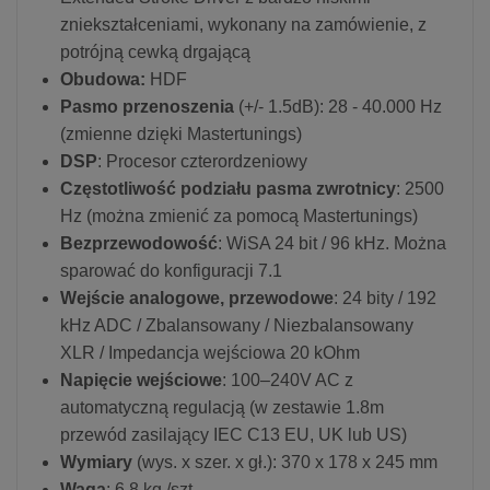
zniekształceniami, wykonany na zamówienie, z
potrójną cewką drgającą
Obudowa:
HDF
Pasmo przenoszenia
(+/- 1.5dB): 28 - 40.000 Hz
(zmienne dzięki Mastertunings)
DSP
: Procesor czterordzeniowy
Częstotliwość podziału pasma zwrotnicy
: 2500
Hz (można zmienić za pomocą Mastertunings)
Bezprzewodowość
: WiSA 24 bit / 96 kHz. Można
sparować do konfiguracji 7.1
Wejście analogowe, przewodowe
: 24 bity / 192
kHz ADC / Zbalansowany / Niezbalansowany
XLR / Impedancja wejściowa 20 kOhm
Napięcie wejściowe
: 100–240V AC z
automatyczną regulacją (w zestawie 1.8m
przewód zasilający IEC C13 EU, UK lub US)
Wymiary
(wys. x szer. x gł.): 370 x 178 x 245 mm
Waga
: 6.8 kg /szt.