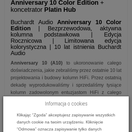
Anniversary 10 Color Edition
+
koncetrator
Platin Hub
Buchardt Audio
Anniversary 10 Color
Edition
| Bezprzewodowa, aktywna
kolumna podstawkowa | Edycja
Rocznicowa | Limitowana edycja
kolorystyczna | 10 lat istnienia Buchardt
Audio
Anniversary 10 (A10)
to ukoronowanie całego
doświadczenia, jakie zebraliśmy przez ostatnie 10 lat
projektowania i budowy kolumn HiFi. Przez ostatnią
dekadę wyprodukowaliśmy i sprzedaliśmy tysiące
kolumn zadowolonym entuzjastom HiFi z całego
świata. Słuchanie opinii naszych klientów, uczenie
Informacja o cookies
się od najlepszych i dodawanie własnego smaku do
miksu, stworzyło niezwykle popularne i chwalone
Klikając “Zgoda” akceptujesz zapisywanie wszystkich
przez krytyków kolumny, a teraz ewoluowało w
danych cookie na twoim urządzeniu. Kliknięcie
naszą najlepiej brzmiącą kolumnę głośnikową do tej
“Odmowa” oznacza zapisywanie tylko danych