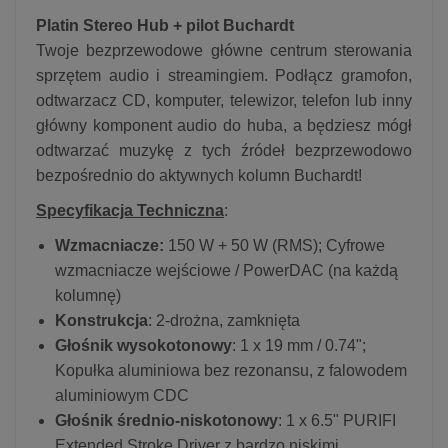
Platin Stereo Hub + pilot Buchardt
Twoje bezprzewodowe główne centrum sterowania
sprzętem audio i streamingiem. Podłącz gramofon,
odtwarzacz CD, komputer, telewizor, telefon lub inny
główny komponent audio do huba, a będziesz mógł
odtwarzać muzykę z tych źródeł bezprzewodowo
bezpośrednio do aktywnych kolumn Buchardt!
Specyfikacja Techniczna
:
Wzmacniacze:
150 W + 50 W (RMS); Cyfrowe
wzmacniacze wejściowe / PowerDAC (na każdą
kolumnę)
Konstrukcja
: 2-drożna, zamknięta
Głośnik wysokotonowy
: 1 x 19 mm / 0.74";
Kopułka aluminiowa bez rezonansu, z falowodem
aluminiowym CDC
Głośnik średnio-niskotonowy
: 1 x 6.5" PURIFI
Extended Stroke Driver z bardzo niskimi