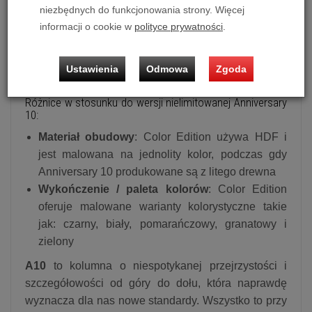
niezbędnych do funkcjonowania strony. Więcej
pory. A10 to coś, z czego jesteśmy naprawdę dumni,
informacji o cookie w
polityce prywatności
.
zarówno pod względem dźwięku, wyglądu, jak i
wartości produkcji. To prawdziwe świętowanie
naszej pasji do niesamowitego dźwięku high-end,
Ustawienia
Odmowa
Zgoda
świetnej inżynierii i produktów o wysokiej wartości.
Różnice w stosunku do wersji nielimitowanej Anniversary
10:
Materiał obudowy
: Color Edition używa HDF i
jest malowana na jednolity kolor, podczas gdy
Anniversary 10 produkowane są z litego drewna
Wykończenie / paleta kolorów
: Color Edition
oferuje malowane warianty kolorystyczne takie
jak: czarny, biały, pomarańczowy, granatowy i
zielony
A10
to kolumna o niespotykanej przejrzystości i
szczegółowości od góry do dołu, która naprawdę
wyznacza dla nas nowe standardy. Wszystko to przy