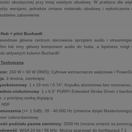
ności akustycznej przy innej estetyce obudowy. W praktyce dla wię
ędzy wersjami, jednakże zmiana materiału obudowy i wykończenia 
subtelne zabarwienia.
o Hub + pilot Buchardt
ewodowe główne centrum sterowania sprzętem audio i streamingie
elefon lub inny główny komponent audio do huba, a będziesz móg
 do aktywnych kolumn Buchardt!
 Techniczna
:
cze:
150 W + 50 W (RMS); Cyfrowe wzmacniacze wejściowe / PowerD
ja
: 2-drożna, zamknięta
wysokotonowy
: 1 x 19 mm / 0.74"; Kopułka aluminiowa bez rezonans
rednio-niskotonowy
: 1 x 6.5" PURIFI Extended Stroke Driver z bardz
, z potrójną cewką drgającą
:
HDF
zenoszenia
(+/- 1.5dB): 28 - 40.000 Hz (zmienne dzięki Mastertunings)
esor czterordzeniowy
wość podziału pasma zwrotnicy
: 2500 Hz (można zmienić za pomocą
odowość
: WiSA 24 bit / 96 kHz. Można sparować do konfiguracji 7.1