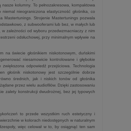
yną nasze kolumny. To pełnozakresowa, kompaktowa
niemal nieograniczona elastyczność głośnika, co
a Mastertunings. Strojenie Mastertunings pozwala
 podstawkowo, z subwooferami lub bez, w małych lub
, w zależności od wyboru przedwzmacniaczy z nim
rzestrzeni odsłuchowej, przy minimalnym wpływie na
m na świecie głośnikiem niskotonowym, duńskimi
e generować niesamowicie kontrolowane i głębokie
ie zwiększona odpowiedź przejściowa. Technologia
en głośnik niskotonowy jest szczególnie dobrze
ówno średnich, jak i niskich tonów od głośnika
żądane przez wielu audiofilów. Dzięki zastosowaniu
kie zalety konstrukcji dwudrożnej, bez jej typowych
kończeń to przede wszystkim ruch estetyczny i
powierzchnie w kolorach niedostępnych w naturalnym
dzespoły, więc celował w to, by osiągnąć ten sam