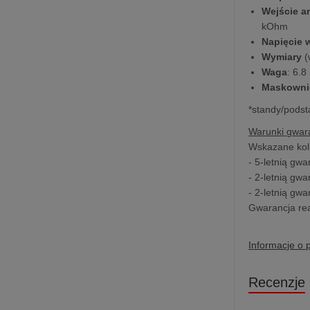
Wejście 
kOhm
Napięcie 
Wymiary
(
Waga
: 6.8
Maskowni
*standy/podst
Warunki gwara
Wskazane kol
- 5-letnią gw
- 2-letnią gw
- 2-letnią gwa
Gwarancja rea
Informacje o 
Recenzje