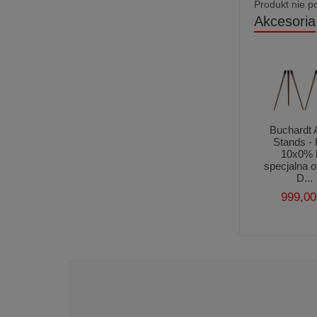
Produkt nie p
Akcesoria
Buchardt 
Stands -
10x0% 
specjalna of
D...
999,00