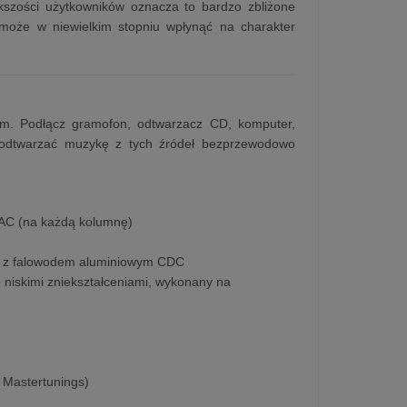
kszości użytkowników oznacza to bardzo zbliżone
może w niewielkim stopniu wpłynąć na charakter
m. Podłącz gramofon, odtwarzacz CD, komputer,
ł odtwarzać muzykę z tych źródeł bezprzewodowo
AC (na każdą kolumnę)
u, z falowodem aluminiowym CDC
o niskimi zniekształceniami, wykonany na
 Mastertunings)