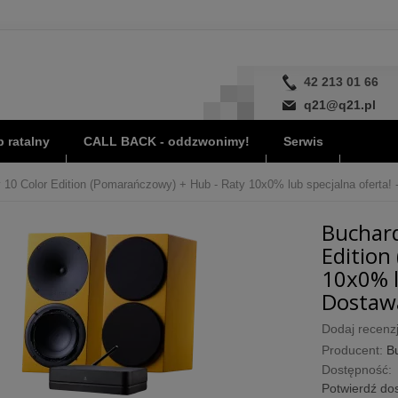
42 213 01 66
q21@q21.pl
 ratalny
CALL BACK - oddzwonimy!
Serwis
 10 Color Edition (Pomarańczowy) + Hub - Raty 10x0% lub specjalna oferta! 
Buchard
Edition
10x0% l
Dostawa
Dodaj recenzj
Producent:
B
Dostępność:
Potwierdź dos