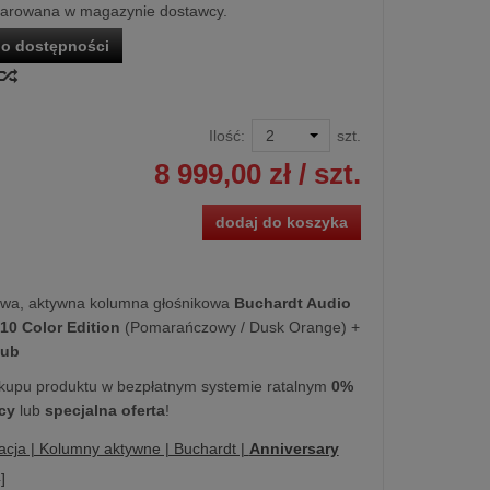
larowana w magazynie dostawcy.
o dostępności
Ilość:
szt.
8 999,00 zł
/ szt.
dodaj do koszyka
wa, aktywna kolumna głośnikowa
Buchardt Audio
10 Color Edition
(Pomarańczowy / Dusk Orange) +
ub
kupu produktu w bezpłatnym systemie ratalnym
0%
cy
lub
specjalna oferta
!
acja | Kolumny aktywne | Buchardt |
Anniversary
]