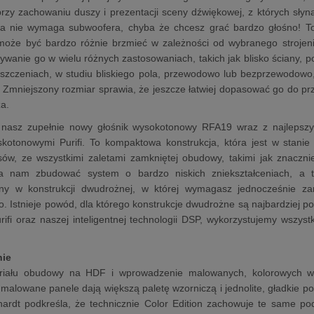
przy zachowaniu duszy i prezentacji sceny dźwiękowej, z których sł
ra nie wymaga subwoofera, chyba że chcesz grać bardzo głośno! To 
​może być bardzo różnie brzmieć w zależności od wybranego strojeni
ywanie go w wielu różnych zastosowaniach, takich jak blisko ściany,
szczeniach, w studiu bliskiego pola, przewodowo lub bezprzewodowo
Zmniejszony rozmiar sprawia, że ​​jeszcze łatwiej dopasować go do p
za.
 nasz zupełnie nowy głośnik wysokotonowy RFA19 wraz z najlepszy
iskotonowymi Purifi. To kompaktowa konstrukcja, która jest w stani
sów, ze wszystkimi zaletami zamkniętej obudowy, takimi jak znaczn
la nam zbudować system o bardzo niskich zniekształceniach, a t
ny w konstrukcji dwudrożnej, w której wymagasz jednocześnie zar
. Istnieje powód, dla którego konstrukcje dwudrożne są najbardziej po
urifi oraz naszej inteligentnej technologii DSP, wykorzystujemy wszyst
ie
iału obudowy na HDF i wprowadzenie malowanych, kolorowych wy
 malowane panele dają większą paletę wzorniczą i jednolite, gładkie 
hardt podkreśla, że technicznie Color Edition zachowuje te same po