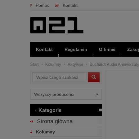
Pomoc
Kontakt
Kontakt
Regulamin
O firmie
Zakup
Start
Kolumny
Aktywne
Buchardt Audio Anniversary
Wyszukaj
Kategorie
Strona główna
Kolumny