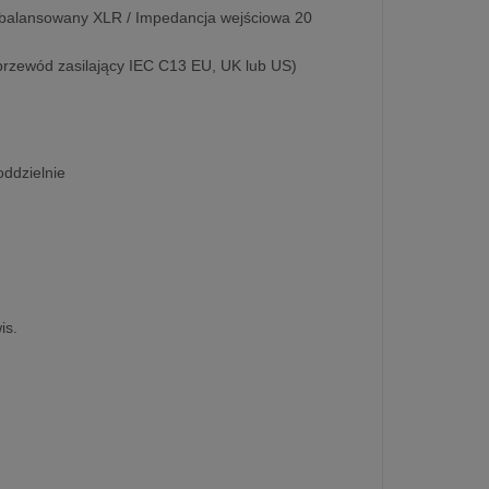
ezbalansowany XLR / Impedancja wejściowa 20
przewód zasilający IEC C13 EU, UK lub US)
oddzielnie
is.