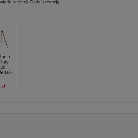
osiada recenzji.
Dodaj recenzję
Audio
 Raty
lub
erta! -
 zł