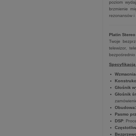
poziom wydaj
brzmienie mi
rezonansów i 
Platin Stere
Twoje bezprz
telewizor, t
bezpośrednio
Specyfikacja
Wzmacnia
Konstrukc
Głośnik 
Głośnik ś
zamówienie
Obudowa
Pasmo pr
DSP
: Proc
Częstotli
Bezprzew