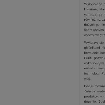
Wszystko to 
kolumna, któ
oznacza, że ​
również na uż
dużych pomie
sparowanych. 
wystrój wnętr
Wykorzystuje
głośnikami n
brzmienie ba
Purifi pozwa
wykorzystywa
niskotonowego
technologii P
wad.
Podsumowan
Zmiana mater
produkcyjny -
drewnie. Buc