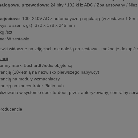
analogowe, przewodowe
: 24 bity / 192 kHz ADC / Zbalansowany / Ni
wejściowe
: 100–240V AC z automatyczną regulacją (w zestawie 1.8m 
wys. x szer. x gł.): 370 x 178 x 245 mm
 kg /szt.
ce
: W zestawie
awki widoczne na zdjęciach nie należą do zestawu - można je dokupić 
ncji
:
umny marki Buchardt Audio objęte są:
arancją (10-letnią na nazwisko pierwszego nabywcy)
arancją na moduły wzmacniaczy
rancją na koncentrator Platin hub
lizowana w systemie door-to-door, przez autoryzowany, centralny serw
producencie