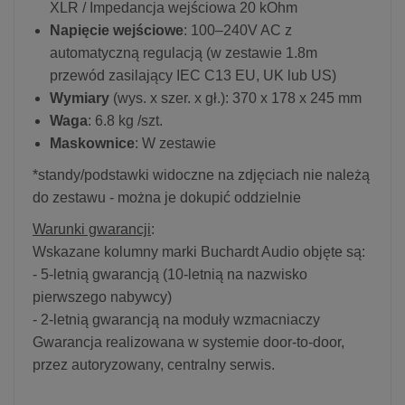
XLR / Impedancja wejściowa 20 kOhm
Napięcie wejściowe
: 100–240V AC z
automatyczną regulacją (w zestawie 1.8m
przewód zasilający IEC C13 EU, UK lub US)
Wymiary
(wys. x szer. x gł.): 370 x 178 x 245 mm
Waga
: 6.8 kg /szt.
Maskownice
: W zestawie
*standy/podstawki widoczne na zdjęciach nie należą
do zestawu - można je dokupić oddzielnie
Warunki gwarancji
:
Wskazane kolumny marki Buchardt Audio objęte są:
- 5-letnią gwarancją (10-letnią na nazwisko
pierwszego nabywcy)
- 2-letnią gwarancją na moduły wzmacniaczy
Gwarancja realizowana w systemie door-to-door,
przez autoryzowany, centralny serwis.