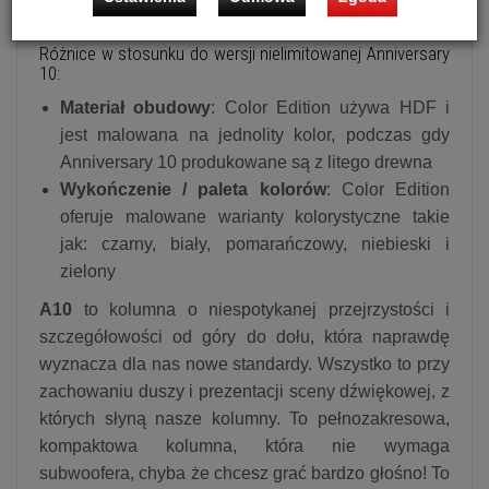
świetnej inżynierii i produktów o wysokiej wartości.
Różnice w stosunku do wersji nielimitowanej Anniversary
10:
Materiał obudowy
: Color Edition używa HDF i
jest malowana na jednolity kolor, podczas gdy
Anniversary 10 produkowane są z litego drewna
Wykończenie / paleta kolorów
: Color Edition
oferuje malowane warianty kolorystyczne takie
jak: czarny, biały, pomarańczowy, niebieski i
zielony
A10
to kolumna o niespotykanej przejrzystości i
szczegółowości od góry do dołu, która naprawdę
wyznacza dla nas nowe standardy. Wszystko to przy
zachowaniu duszy i prezentacji sceny dźwiękowej, z
których słyną nasze kolumny. To pełnozakresowa,
kompaktowa kolumna, która nie wymaga
subwoofera, chyba że chcesz grać bardzo głośno! To