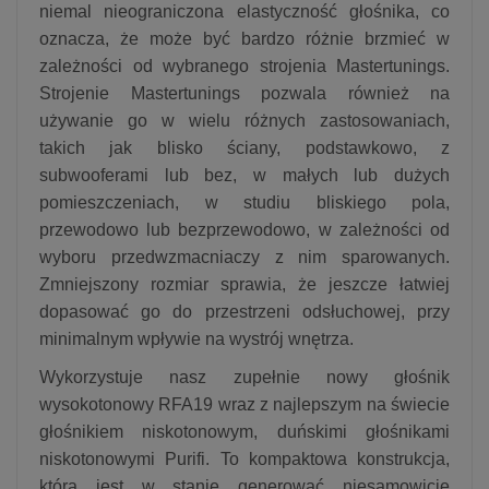
niemal nieograniczona elastyczność głośnika, co
oznacza, że ​​może być bardzo różnie brzmieć w
zależności od wybranego strojenia Mastertunings.
Strojenie Mastertunings pozwala również na
używanie go w wielu różnych zastosowaniach,
takich jak blisko ściany, podstawkowo, z
subwooferami lub bez, w małych lub dużych
pomieszczeniach, w studiu bliskiego pola,
przewodowo lub bezprzewodowo, w zależności od
wyboru przedwzmacniaczy z nim sparowanych.
Zmniejszony rozmiar sprawia, że ​​jeszcze łatwiej
dopasować go do przestrzeni odsłuchowej, przy
minimalnym wpływie na wystrój wnętrza.
Wykorzystuje nasz zupełnie nowy głośnik
wysokotonowy RFA19 wraz z najlepszym na świecie
głośnikiem niskotonowym, duńskimi głośnikami
niskotonowymi Purifi. To kompaktowa konstrukcja,
która jest w stanie generować niesamowicie