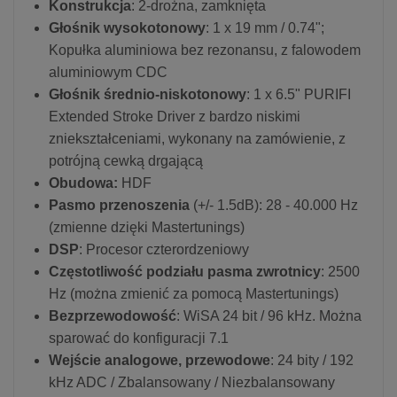
Konstrukcja
: 2-drożna, zamknięta
Głośnik wysokotonowy
: 1 x 19 mm / 0.74";
Kopułka aluminiowa bez rezonansu, z falowodem
aluminiowym CDC
Głośnik średnio-niskotonowy
: 1 x 6.5" PURIFI
Extended Stroke Driver z bardzo niskimi
zniekształceniami, wykonany na zamówienie, z
potrójną cewką drgającą
Obudowa:
HDF
Pasmo przenoszenia
(+/- 1.5dB): 28 - 40.000 Hz
(zmienne dzięki Mastertunings)
DSP
: Procesor czterordzeniowy
Częstotliwość podziału pasma zwrotnicy
: 2500
Hz (można zmienić za pomocą Mastertunings)
Bezprzewodowość
: WiSA 24 bit / 96 kHz. Można
sparować do konfiguracji 7.1
Wejście analogowe, przewodowe
: 24 bity / 192
kHz ADC / Zbalansowany / Niezbalansowany