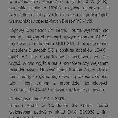
wzmacniacza w klasie A o mocy do 10 W (XLR),
autorskie zasilanie MPCS, aktywne chłodzenie z
wentylatorem firmy Noctua oraz sześć podwójnych
wzmacniaczy operacyjnych Burson V6 Vivid.
Topowy Conductor 3X Grand Tourer wyróżnia się
ponadto piękną obudową i nowym ekranem OLED,
markowym kontrolerem USB XMOS, wbudowanym
modułem Bluetooth 5.0 z obsługą kodeków LDAC i
aptX HD czy rozbudowanym zestawem wejść i
wyjść, w tym wyjście dla subwoofera czy wejściem
mikrofonowym. Nowość firmy Burson Audio dzięki
temu nie tylko gwarantuje świetną jakość dźwięku,
ale i jest jednym z najbardziej kompletnych
rozwiązań DAC/AMP w swoim budżecie cenowym.
Podwójny układ ESS ES9038
Burson Audio w Conductor 3X Grand Tourer
wykorzystał podwójny układ DAC ES9038 z linii