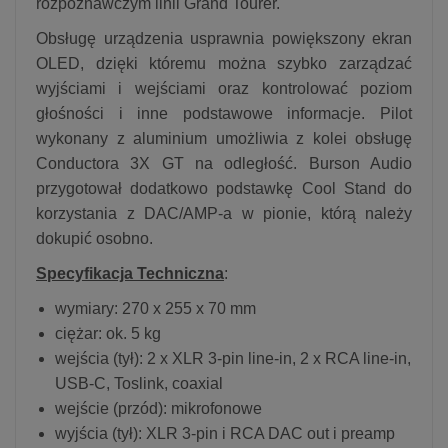
rozpoznawczym linii Grand Tourer.
Obsługę urządzenia usprawnia powiększony ekran
OLED, dzięki któremu można szybko zarządzać
wyjściami i wejściami oraz kontrolować poziom
głośności i inne podstawowe informacje. Pilot
wykonany z aluminium umożliwia z kolei obsługę
Conductora 3X GT na odległość. Burson Audio
przygotował dodatkowo podstawkę Cool Stand do
korzystania z DAC/AMP-a w pionie, którą należy
dokupić osobno.
Specyfikacja Techniczna
:
wymiary: 270 x 255 x 70 mm
ciężar: ok. 5 kg
wejścia (tył): 2 x XLR 3-pin line-in, 2 x RCA line-in,
USB-C, Toslink, coaxial
wejście (przód): mikrofonowe
wyjścia (tył): XLR 3-pin i RCA DAC out i preamp