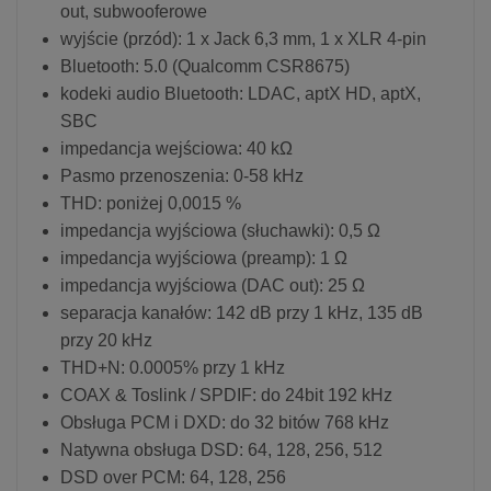
out, subwooferowe
wyjście (przód): 1 x Jack 6,3 mm, 1 x XLR 4-pin
Bluetooth: 5.0 (Qualcomm CSR8675)
kodeki audio Bluetooth: LDAC, aptX HD, aptX,
SBC
impedancja wejściowa: 40 kΩ
Pasmo przenoszenia: 0-58 kHz
THD: poniżej 0,0015 %
impedancja wyjściowa (słuchawki): 0,5 Ω
impedancja wyjściowa (preamp): 1 Ω
impedancja wyjściowa (DAC out): 25 Ω
separacja kanałów: 142 dB przy 1 kHz, 135 dB
przy 20 kHz
THD+N: 0.0005% przy 1 kHz
COAX & Toslink / SPDIF: do 24bit 192 kHz
Obsługa PCM i DXD: do 32 bitów 768 kHz
Natywna obsługa DSD: 64, 128, 256, 512
DSD over PCM: 64, 128, 256