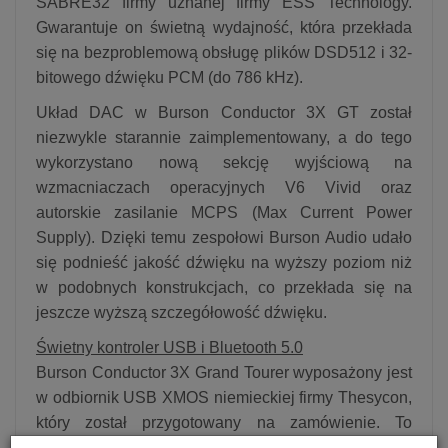
SABRE32 firmy uznanej firmy ESS Technology.
Gwarantuje on świetną wydajność, która przekłada
się na bezproblemową obsługę plików DSD512 i 32-
bitowego dźwięku PCM (do 786 kHz).
Układ DAC w Burson Conductor 3X GT został
niezwykle starannie zaimplementowany, a do tego
wykorzystano nową sekcję wyjściową na
wzmacniaczach operacyjnych V6 Vivid oraz
autorskie zasilanie MCPS (Max Current Power
Supply). Dzięki temu zespołowi Burson Audio udało
się podnieść jakość dźwięku na wyższy poziom niż
w podobnych konstrukcjach, co przekłada się na
jeszcze wyższą szczegółowość dźwięku.
Świetny kontroler USB i Bluetooth 5.0
Burson Conductor 3X Grand Tourer wyposażony jest
w odbiornik USB XMOS niemieckiej firmy Thesycon,
który został przygotowany na zamówienie. To
wysokiej jakości kontroler o świetnej wydajności i