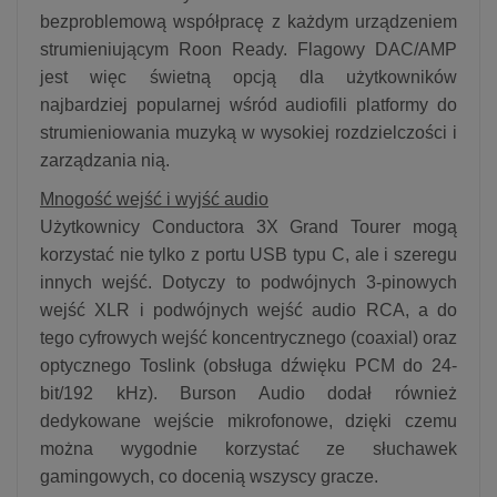
bezproblemową współpracę z każdym urządzeniem
strumieniującym Roon Ready. Flagowy DAC/AMP
jest więc świetną opcją dla użytkowników
najbardziej popularnej wśród audiofili platformy do
strumieniowania muzyką w wysokiej rozdzielczości i
zarządzania nią.
Mnogość wejść i wyjść audio
Użytkownicy Conductora 3X Grand Tourer mogą
korzystać nie tylko z portu USB typu C, ale i szeregu
innych wejść. Dotyczy to podwójnych 3-pinowych
wejść XLR i podwójnych wejść audio RCA, a do
tego cyfrowych wejść koncentrycznego (coaxial) oraz
optycznego Toslink (obsługa dźwięku PCM do 24-
bit/192 kHz). Burson Audio dodał również
dedykowane wejście mikrofonowe, dzięki czemu
można wygodnie korzystać ze słuchawek
gamingowych, co docenią wszyscy gracze.