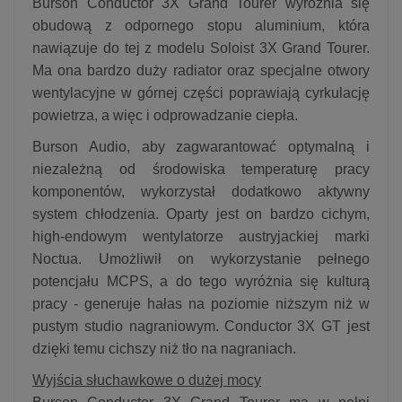
Burson Conductor 3X Grand Tourer wyróżnia się
obudową z odpornego stopu aluminium, która
nawiązuje do tej z modelu Soloist 3X Grand Tourer.
Ma ona bardzo duży radiator oraz specjalne otwory
wentylacyjne w górnej części poprawiają cyrkulację
powietrza, a więc i odprowadzanie ciepła.
Burson Audio, aby zagwarantować optymalną i
niezależną od środowiska temperaturę pracy
komponentów, wykorzystał dodatkowo aktywny
system chłodzenia. Oparty jest on bardzo cichym,
high-endowym wentylatorze austryjackiej marki
Noctua. Umożliwił on wykorzystanie pełnego
potencjału MCPS, a do tego wyróżnia się kulturą
pracy - generuje hałas na poziomie niższym niż w
pustym studio nagraniowym. Conductor 3X GT jest
dzięki temu cichszy niż tło na nagraniach.
Wyjścia słuchawkowe o dużej mocy