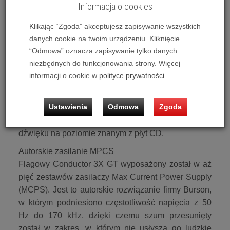
Informacja o cookies
precyzji, który idealnie sprawdza się do
strumieniowania plików PCM do 32-bit/768 kHz i
Klikając “Zgoda” akceptujesz zapisywanie wszystkich
DSD do 512x.
danych cookie na twoim urządzeniu. Kliknięcie
“Odmowa” oznacza zapisywanie tylko danych
Burson Audio zadbał do tego o markowy odbiornik
niezbędnych do funkcjonowania strony. Więcej
Bluetooth CSR8675 firmy Qualcomm, co umożliwia
informacji o cookie w
polityce prywatności
.
bezprzewodowe przesyłanie dźwięku do Conductora
3X GT z notebooków czy smartfonów. Moduł ten
Ustawienia
Odmowa
Zgoda
obsługuje standard Bluetooth 5.0 oraz kodeki audio
LDAC i aptX HD, dzięki czemu gwarantuje jakość
dźwięku na poziomie znanym z płyt CD.
Autorskie zasilanie MPCS
Flagowy Conductor 3X GT wyposażony został w aż
pięć zestawów zasilaczy Max Current Power Supply
(MCPS). Jest to autorskie rozwiązanie firmy Burson,
w którym podniesiono częstotliwość napięcia z 50
Hz do 170 kHz, dzięki czemu szum przesunięty
został w zakres, w którym nie usłyszą go ludzkie