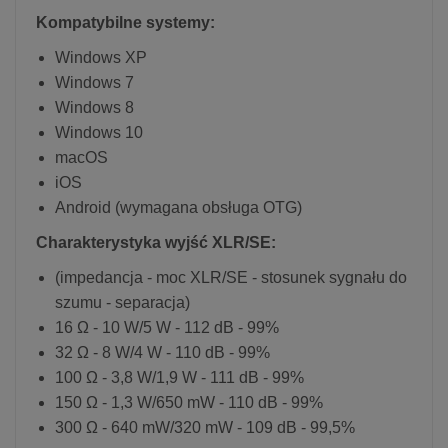
Kompatybilne systemy:
Windows XP
Windows 7
Windows 8
Windows 10
macOS
iOS
Android (wymagana obsługa OTG)
Charakterystyka wyjść XLR/SE:
(impedancja - moc XLR/SE - stosunek sygnału do
szumu - separacja)
16 Ω - 10 W/5 W - 112 dB - 99%
32 Ω - 8 W/4 W - 110 dB - 99%
100 Ω - 3,8 W/1,9 W - 111 dB - 99%
150 Ω - 1,3 W/650 mW - 110 dB - 99%
300 Ω - 640 mW/320 mW - 109 dB - 99,5%