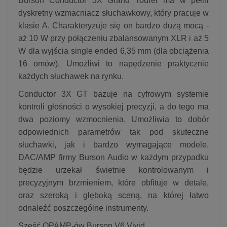
Burson Conductor 3X Grand Tourer ma w pełni
dyskretny wzmacniacz słuchawkowy, który pracuje w
klasie A. Charakteryzuje się on bardzo dużą mocą -
aż 10 W przy połączeniu zbalansowanym XLR i aż 5
W dla wyjścia single ended 6,35 mm (dla obciążenia
16 omów). Umożliwi to napędzenie praktycznie
każdych słuchawek na rynku.
Conductor 3X GT bazuje na cyfrowym systemie
kontroli głośności o wysokiej precyzji, a do tego ma
dwa poziomy wzmocnienia. Umożliwia to dobór
odpowiednich parametrów tak pod skuteczne
słuchawki, jak i bardzo wymagające modele.
DAC/AMP firmy Burson Audio w każdym przypadku
będzie urzekał świetnie kontrolowanym i
precyzyjnym brzmieniem, które obfituje w detale,
oraz szeroką i głęboką sceną, na której łatwo
odnaleźć poszczególne instrumenty.
Sześć OPAMP-ów Burson V6 Vivid