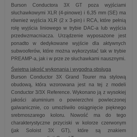
Burson Conductora 3X GT poza wyjściami
słuchawkowymi XLR (4-pinowe) i 6,35 mm (SE) ma
również wyjścia XLR (2 x 3-pin) i RCA, które pełnią
rolę wyjścia liniowego w trybie DAC-a lub wyjścia
przedwzmacniacza. Urządzenie wyposażone jest
ponadto w dedykowane wyjście dla aktywnych
subwooferów, które można wykorzystać tak w trybie
PREAMP-a, jak i w prze ze słuchawkami nausznymi.
Świetna jakość wykonania i wygodna obsługa
Burson Conductor 3X Grand Tourer ma stylową
obudową, która wzorowana jest na tej z modeli
Conductor 3/3X Reference. Wykonano ją z wysokiej
jakości aluminium o powierzchni powleczonej
galwanicznie, co umożliwiło osiągnięcie pięknego
srebrnoszarego koloru. Nowość ma do tego
charakterystyczne przyciski w kolorze czerwonym
(jak Soloist 3X GT), które są znakiem