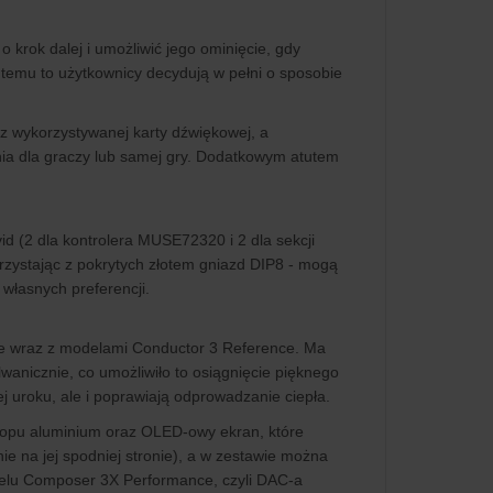
 krok dalej i umożliwić jego ominięcie, gdy
temu to użytkownicy decydują w pełni o sposobie
z wykorzystywanej karty dźwiękowej, a
ia dla graczy lub samej gry. Dodatkowym atutem
d (2 dla kontrolera MUSE72320 i 2 dla sekcji
rzystając z pokrytych złotem gniazd DIP8 - mogą
własnych preferencji.
ne wraz z modelami Conductor 3 Reference. Ma
anicznie, co umożliwiło to osiągnięcie pięknego
j uroku, ale i poprawiają odprowadzanie ciepła.
topu aluminium oraz OLED-owy ekran, które
ie na jej spodniej stronie), a w zestawie można
delu Composer 3X Performance, czyli DAC-a