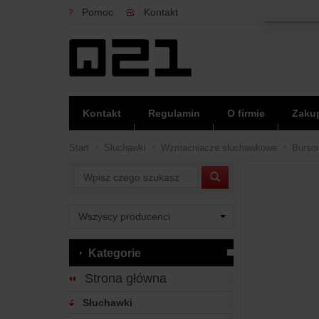
Pomoc
Kontakt
Kontakt
Regulamin
O firmie
Zakup
Start
Słuchawki
Wzmacniacze słuchawkowe
Burson
Wyszukaj
Kategorie
Strona główna
Słuchawki