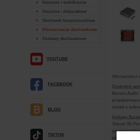
Nauszne i wokółuszne
Douszne i dokanałowe
Słuchawki bezprzewodowe
Wzmacniacze słuchawkowe
Zestawy słuchawkowe
YOUTUBE
Wzmacniacz s
FACEBOOK
Dyskretny wz
Burson Audio 
przedwzmacni
model z kultow
BLOG
Kultowy Burso
Soloist 3X Pe
jak poprzedni
TIKTOK
personalizac