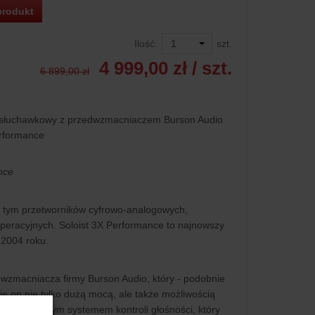
produkt
Ilość:
szt.
4 999,00 zł
/ szt.
6 899,00 zł
słuchawkowy z przedwzmacniaczem Burson Audio
erformance
nce
 w tym przetworników cyfrowo-analogowych,
eracyjnych. Soloist 3X Performance to najnowszy
w 2004 roku.
wzmacniacza firmy Burson Audio, który - podobnie
ię on nie tylko dużą mocą, ale także możliwością
awansowanym systemem kontroli głośności, który