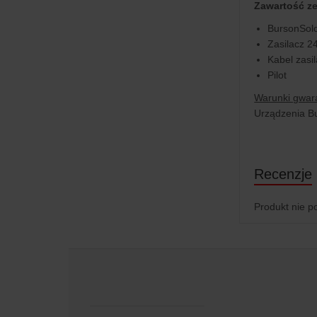
Zawartość z
BursonSolo
Zasilacz 2
Kabel zasil
Pilot
Warunki gwara
Urządzenia Bu
Recenzje
Produkt nie p