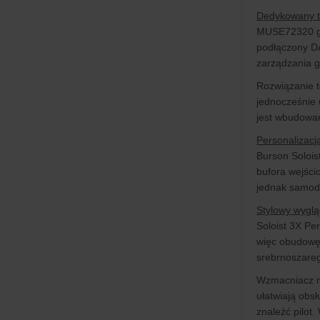
Dedykowany t
MUSE72320 gwa
podłączony DA
zarządzania g
Rozwiązanie t
jednocześnie 
jest wbudowan
Personalizac
Burson Solois
bufora wejści
jednak samodz
Stylowy wyglą
Soloist 3X Pe
więc obudowę 
srebrnoszareg
Wzmacniacz ma
ułatwiają obs
znaleźć pilot