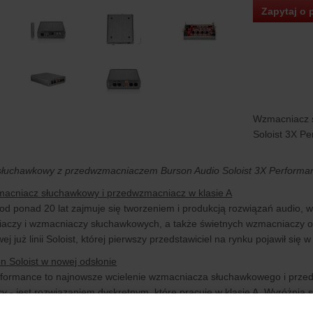
Zapytaj o 
Wzmacniacz 
Soloist 3X P
łuchawkowy z przedwzmacniaczem Burson Audio Soloist 3X Performa
macniacz słuchawkowy i przedwzmacniacz w klasie A
od ponad 20 lat zajmuje się tworzeniem i produkcją rozwiązań audio,
aczy i wzmacniaczy słuchawkowych, a także świetnych wzmacniaczy op
ej już linii Soloist, której pierwszy przedstawiciel na rynku pojawił się 
n Soloist w nowej odsłonie
rformance to najnowsze wcielenie wzmacniacza słuchawkowego i przed
cy - jest rozwiązaniem dyskretnym, które pracuje w klasie A. Wyróżnia s
ji brzmiania za pomocą wymiennych wzmacniaczy operacyjnych oraz za