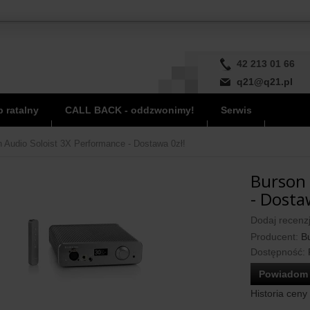
42 213 01 66
q21@q21.pl
 ratalny
CALL BACK - oddzwonimy!
Serwis
 Audio Soloist 3X Performance - Dostawa 0zł!
Burson 
- Dosta
Dodaj recenzj
Producent:
B
Dostępność:
Powiadom 
Historia ceny