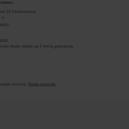
estawu:
ist 3X Performance
4 V
ający
ncji
:
rson Audio objęte są 2-letnią gwarancją.
osiada recenzji.
Dodaj recenzję