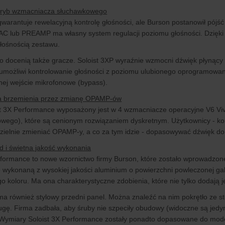
ryb wzmacniacza słuchawkowego
rantuje rewelacyjną kontrolę głośności, ale Burson postanowił pójść o
C lub PREAMP ma własny system regulacji poziomu głośności. Dzięki 
łośnością zestawu.
o docenią także gracze. Soloist 3XP wyraźnie wzmocni dźwięk płynący 
umożliwi kontrolowanie głośności z poziomu ulubionego oprogramowan
ej wejście mikrofonowe (bypass).
ja brzemienia przez zmianę OPAMP-ów
t 3X Performance wyposażony jest w 4 wzmacniacze operacyjne V6 Vivi
owego), które są cenionym rozwiązaniem dyskretnym. Użytkownicy - ko
ielnie zmieniać OPAMP-y, a co za tym idzie - dopasowywać dźwięk do 
d i świetna jakość wykonania
rformance to nowe wzornictwo firmy Burson, które zostało wprowadzo
wykonaną z wysokiej jakości aluminium o powierzchni powleczonej galw
o koloru. Ma ona charakterystyczne zdobienia, które nie tylko dodają je
 również stylowy przedni panel. Można znaleźć na nim pokrętło ze s
ługę. Firma zadbała, aby śruby nie szpeciły obudowy (widoczne są jedyn
. Wymiary Soloist 3X Performance zostały ponadto dopasowane do mo