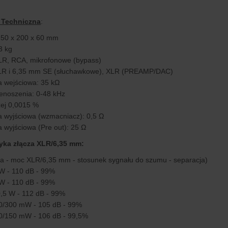
 Techniczna
:
250 x 200 x 60 mm
3 kg
LR, RCA, mikrofonowe (bypass)
XLR i 6,35 mm SE (słuchawkowe), XLR (PREAMP/DAC)
 wejściowa: 35 kΩ
enoszenia: 0-48 kHz
ej 0,0015 %
 wyjściowa (wzmacniacz): 0,5 Ω
 wyjściowa (Pre out): 25 Ω
yka złącza XLR/6,35 mm:
a - moc XLR/6,35 mm - stosunek sygnału do szumu - separacja)
 W - 110 dB - 99%
 W - 110 dB - 99%
0,5 W - 112 dB - 99%
00/300 mW - 105 dB - 99%
0/150 mW - 106 dB - 99,5%