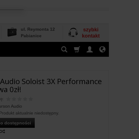
ul. Reymonta 12
szybki
Pabianice
kontakt
Audio Soloist 3X Performance
wa 0zł!
ę:
urson Audio
Produkt aktualnie niedostępny.
o dostępności