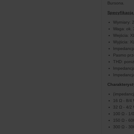
Bursona.
Specyfikacja
Wymiary: 
Waga: ok. 
Wejścia: X
Wyjścia: 
Impedancja
Pasmo prz
THD: poniż
Impedancja
Impedancja
Charakteryst
(impedancj
16 Ω - 8/4
32 Ω - 4/2
100 Ω - 1/
150 Ω - 6
300 Ω - 30