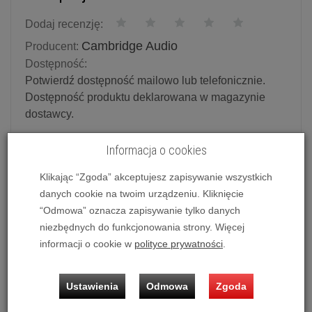
Dodaj recenzję:
Cambridge Audio
Producent:
Dostępność:
Potwierdź dostępność mailowo lub telefonicznie.
Dostępność produktu deklarowana w magazynie
dostawcy.
Powiadom o dostępności
Informacja o cookies
Klikając “Zgoda” akceptujesz zapisywanie wszystkich
Historia ceny
danych cookie na twoim urządzeniu. Kliknięcie
Najniższa cena 30 dni przed obniżką:
1 460,00 zł brutto
“Odmowa” oznacza zapisywanie tylko danych
niezbędnych do funkcjonowania strony. Więcej
Ilość:
szt.
informacji o cookie w
polityce prywatności
.
1 459,00 zł
/ szt.
1 990,00 zł
Ustawienia
Odmowa
Zgoda
dodaj do koszyka