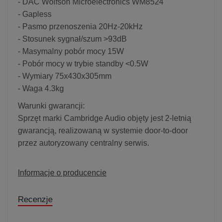
- DAC Wolfson Microelectronics WM8524
- Gapless
- Pasmo przenoszenia 20Hz-20kHz
- Stosunek sygnał/szum >93dB
- Masymalny pobór mocy 15W
- Pobór mocy w trybie standby <0.5W
- Wymiary 75x430x305mm
- Waga 4.3kg
Warunki gwarancji:
Sprzęt marki Cambridge Audio objęty jest 2-letnią
gwarancją, realizowaną w systemie door-to-door
przez autoryzowany centralny serwis.
Informacje o producencie
Recenzje