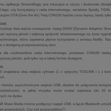
mu aplikacja StreamMagic jest intuicyjna w użyciu i doskonała dźwi
d tego, czy korzystamy z radia internetowego, serwisów Spotify, TIDA
izacjom OTA (Over the Air) Twój CXN100 będzie coraz lepszy, kiedy tylko
towe
zystuje dwa ważne rozwiązania: mpeg-DASH (Dynamic Adaptive Strea
ać wyższą jakość i większą spójność streamowanego na żywo sygnału,
technologia, która zapewnia płynne korzystanie z serwisu Netflix. Nad
ie z dostępną przepustowością sieci.
e dla użytkowników radia internetowego, ponieważ CXN100 obsłu
ższej jakości, jeśli tylko są w takiej formie dostępne.
we
0 znajdziesz dwa wejścia cyfrowe (1 x optyczny TOSLINK i 1 x kon
ych.
t również asynchroniczne wejście USB, idealne do połączenia kompu
rozdzielczości, w jakiej muzyka może zostać zapisana (do 32 b
ych na dysku.
SB Mass Media można podłączyć napęd USB, a łącze Bluetooth umożli
eń przenośnych. Czy coś przeoczyliśmy?!