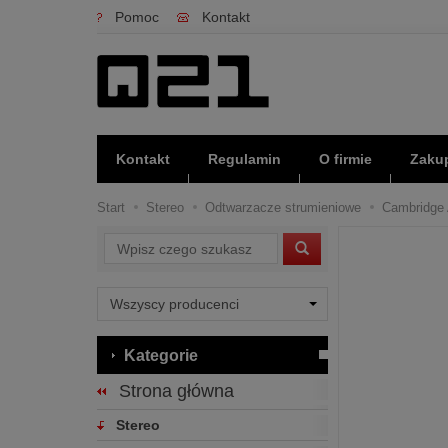
Pomoc
Kontakt
Kontakt
Regulamin
O firmie
Zakup
Start
Stereo
Odtwarzacze strumieniowe
Cambridge 
Wyszukaj
Kategorie
Strona główna
Stereo