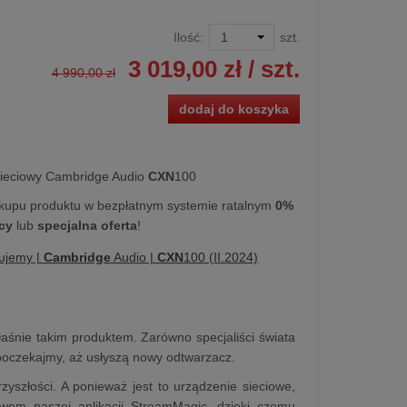
Ilość:
szt.
3 019,00 zł
/ szt.
4 990,00 zł
dodaj do koszyka
ieciowy Cambridge Audio
CXN
100
kupu produktu w bezpłatnym systemie ratalnym
0%
cy
lub
specjalna oferta
!
ujemy |
Cambridge
Audio |
CXN
100 (II.2024)
łaśnie takim produktem. Zarówno specjaliści świata
 poczekajmy, aż usłyszą nowy odtwarzacz.
yszłości. A ponieważ jest to urządzenie sieciowe,
em naszej aplikacji StreamMagic, dzięki czemu