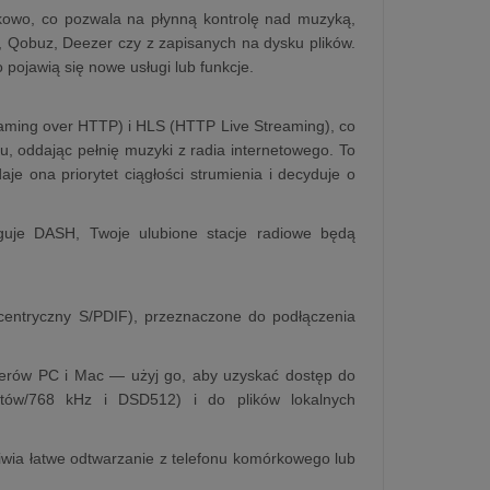
ękowo, co pozwala na płynną kontrolę nad muzyką,
L, Qobuz, Deezer czy z zapisanych na dysku plików.
 pojawią się nowe usługi lub funkcje.
ming over HTTP) i HLS (HTTP Live Streaming), co
 oddając pełnię muzyki z radia internetowego. To
aje ona priorytet ciągłości strumienia i decyduje o
guje DASH, Twoje ulubione stacje radiowe będą
centryczny S/PDIF), przeznaczone do podłączenia
terów PC i Mac — użyj go, aby uzyskać dostęp do
itów/768 kHz i DSD512) i do plików lokalnych
wia łatwe odtwarzanie z telefonu komórkowego lub