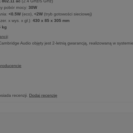
 802.11 ac
(2.4 GHz/5 GHz)
y pobór mocy:
30W
ania:
<0.5W
(eco),
<2W
(tryb gotowości sieciowej)
er. x wys. x gł.):
430 x 85 x 305 mm
5 kg
ncji
:
Cambridge Audio objęty jest 2-letnią gwarancją, realizowaną w systemi
producencie
osiada recenzji.
Dodaj recenzję