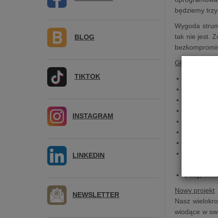
będziemy trzy
Wygoda strum
tak nie jest.
BLOG
bezkompromiso
Główne Cech
TIKTOK
Oszałamia
ESS ES90
Moduł St
Wbudowane
INSTAGRAM
Radio int
Roon Rea
Możliwość
Elastyczn
LINKEDIN
AirPlay 2 i
Duży, kol
Nowy projekt
NEWSLETTER
Nasz wielokr
wiodące w sw