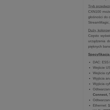
Tryb przedwz
CXN100 może 
głośności do 
StreamMagic, 
Duży, kolorow
Często wyświ
urządzenia d
pięknych barw
Specyfikacja
DAC: ESS
Wejście U
Wejścia cy
Wyjścia a
Wyjścia cy
Odtwarzan
Connect, 
Odtwarzane
Ethernet:
1