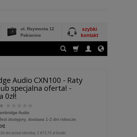
ul. Reymonta 12
szybki
Pabianice
kontakt
ge Audio CXN100 - Raty
ub specjalna oferta! -
 0zł!
ę:
ambridge Audio
Jest dostępny, dostawa 1-2 dni robocze.
30 dni przed obniżką:
2 873,75 zł brutto