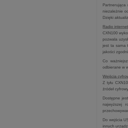
Partnerująca 
niezależnie o
Dzięki aktual
Radio interne
CXN100 wykor
pozwala uzysk
jest ta sama 
jakości zgodn
Co ważniejsz
odbierane w wy
Wejścia cyfro
Z tyłu CXN10
źródeł cyfrow
Dostępne jes
najwyższej 
przechowywan
Do wejścia U
innych urządz