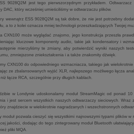
S 9028Q2M jest tego pierwszorzędnym przykładem. Odtwarzacz brz
nny DAC, który wcześniej umieściliśmy w odtwarzaczu plików.
try wewnątrz ESS 9028Q2M są tak dobre, że nie jest potrzebny dodat
łu, a to z kolei oznacza mniej technologii przeszkadzających Twojej mu
 CXN100 może wyglądać znajomo, jego konstrukcja przeszła prawdziw
ieniając kluczowe komponenty audio, takie jak kondensatory i wzma
astępnie mierzyliśmy te zmiany, aby potwierdzić wyniki naszych te
umu, zmniejszone zniekształcenia i a także znakomity dźwięk.
zymy CXN100 do odpowiedniego wzmacniacza, takiego jak wielokrotni
stając ze zbalansowanych wyjść XLR, najlepszego możliwego łącza an
 niż łącze RCA, szczególnie przy długich kablach.
dzibie w Londynie udoskonalamy moduł StreamMagic od ponad 10 l
ia i jest sercem wszystkich naszych odtwarzaczy sieciowych. Wraz z
óry znajdziecie w wielokrotnie nagradzanych i wszechstronnych odtwar
 moduł pozwala cieszyć się wszystkimi najnowszymi typami plików w 
cej jakości, dodając do tego zintegrowany moduł Bluetooth ułatwiając
ież pliki MQA.