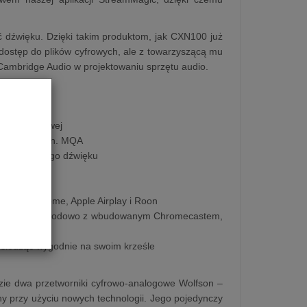
 dźwięku. Dzięki takim produktom, jak CXN100 już
 dostęp do plików cyfrowych, ale z towarzyszącą mu
Cambridge Audio w projektowaniu sprzętu audio.
rowo-analogowej
eniowego, m.in. MQA
zego możliwego dźwięku
m Google Home, Apple Airplay i Roon
 lub bezprzewodowo z wbudowanym Chromecastem,
 siedząc wygodnie na swoim krześle
zie dwa przetworniki cyfrowo-analogowe Wolfson –
 przy użyciu nowych technologii. Jego pojedynczy