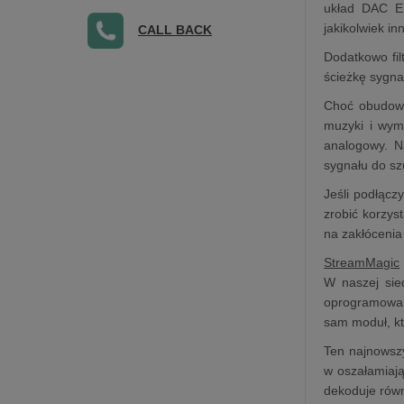
układ DAC ES
jakikolwiek i
CALL BACK
Dodatkowo fil
ścieżkę sygna
Choć obudowa
muzyki i wym
analogowy. N
sygnału do sz
Jeśli podłąc
zrobić korzy
na zakłócenia
StreamMagic
W naszej sie
oprogramowan
sam moduł, kt
Ten najnowszy
w oszałamiają
dekoduje równ