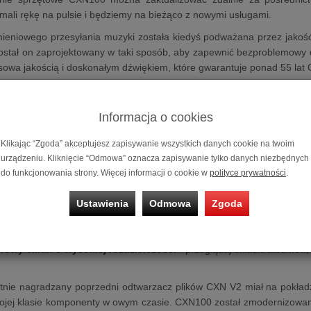
mali rękę na pulsie i będziemy na bieżąco z nowymi usługami.
ieniowego przesyłania muzyki została kiedyś podważana przez jakość
 Został on zaprojektowany w taki sposób, aby zapewnić bezproblemowy
wa jakością i doskonałym dźwiękiem, które gwarantuje ponad 55 lat 
y
:
jąca jakość dźwięku
- usłysz każdy szczegół swojej cyfrowej muzyki
Informacja o cookies
28Q2M SABRE32 Reference DAC
- dla oszałamiającej konwersji cyf
reamMagic Gen4
- zapewniający pełne możliwości przesyłania strumi
Klikając “Zgoda” akceptujesz zapisywanie wszystkich danych cookie na twoim
 Spotify Connect, TIDAL Connect, Qobuz i Deezer
- dla najleps
urządzeniu. Kliknięcie “Odmowa” oznacza zapisywanie tylko danych niezbędnych
ernetowe o wysokiej rozdzielczości
- dzięki obsłudze MPEG-DASH
do funkcjonowania strony. Więcej informacji o cookie w
polityce prywatności
.
dy
- skonsolidowane przeglądanie Twojej cyfrowej kolekcji muzycznej
 obsługi wielu pomieszczeń
- kompatybilność z systemami multiroo
Ustawienia
Odmowa
Zgoda
a łączność cyfrowa
- z dźwiękiem USB, koncentrycznym i TOSLINK
 Bluetooth
orowy ekran o wysokiej rozdzielczości
- przeglądaj okładki albumów,
otnie nagradzany poprzedni odtwarzacz plików CXN V2 miał na pokład
ojej klasie komponenty w owym czasie. CXN100 został zmodernizowany