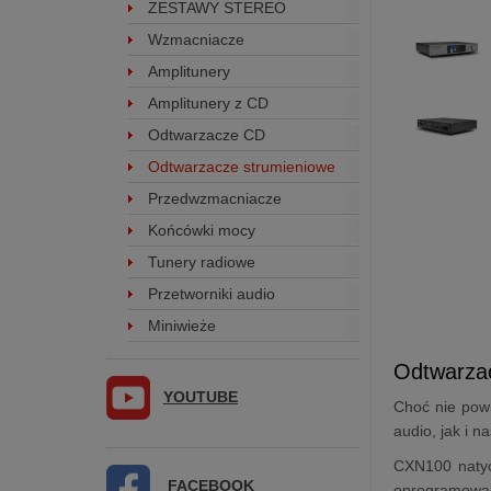
ZESTAWY STEREO
Wzmacniacze
Amplitunery
Amplitunery z CD
Odtwarzacze CD
Odtwarzacze strumieniowe
Przedwzmacniacze
Końcówki mocy
Tunery radiowe
Przetworniki audio
Miniwieże
Odtwarza
YOUTUBE
Choć nie powi
audio, jak i 
CXN100 natych
FACEBOOK
oprogramowan