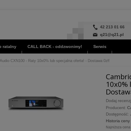
42 213 01 66
q21@q21.pl
 ratalny
CALL BACK - oddzwonimy!
Serwis
Audio CXN100 - Raty 10x0% lub specjalna oferta! - Dostawa 0zł!
Cambrid
10x0% l
Dostawa
Dodaj recenzj
Producent:
C
Dostępność:
Historia ceny
Najniższa cena 