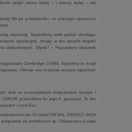
mi dzięki niemu lepiej – i mierzy lepiej – niż
kowy filtr po przetworniku, co znacząco upraszcza
zyce.
ą rewolucję. Spędziliśmy setki godzin słuchając
cniacze operacyjne, strojąc w ten sposób stopień
stów odsłuchowych. Wynik? – Poprawiony stosunek
e nagradzany Cambridge CXA81, będziemy to mogli
alogowego. Oferuje ono znacznie wyższą odporność
at. Jest on przemyślanym połączeniem sprzętu i
 CXN100 przeszliśmy do jego 4. generacji. To ten
zaczach z serii Evo.
rozdzielczości do 32-bitów/768 kHz, DSD512 i MQA
y połączenie ze smartfonem itp. Odtwarzacz w pełni