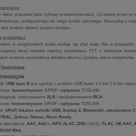
macniacza
także pracować jako cyfrowy przedwzmacniacz. Co mamy przez to n
dowolnego, podłączonego do niego źródła cyfrowego. Skorzystaj z zup
aby znaleźć idealny poziom dźwięku.
y wyświetlacz
etlacz w urządzeniach audio wydaje się zbyt mały. Nie w przypa
ostajemy teraz również większy wyświetlacz TFT o większym kontra
ach zostanie wyświetlona okładka albumu i podany status urządzenia.
 Techniczna
:
ES9028Q2M
SB:
USB typu B
jest zgodny z profilem USB Audio 1.0 lub 2.0 (do wybo
frowe:
koncentryczne
S/PDIF i
optyczne
TOSLINK
nalogowe: zbalansowane
XLR
i niezbalansowane
RCA
frowe:
koncentryczne
S/PDIF i
optyczne
TOSLINK
ie:
UPnP, lokalne nośniki USB, Airplay 2, Bluetooth, wbudowany C
TIDAL, Qobuz, Deezer, Roon Ready
 typy plików:
AAC, AAC+, AIFF, ALAC, DSD
(x512),
FLAC, HE AAC, 
0/100 Mbit