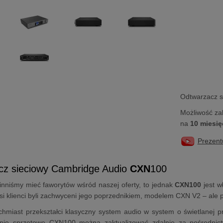
Odtwarzacz s
Możliwość za
na
10 miesię
Prezent
cz sieciowy Cambridge Audio
CXN
100
nniśmy mieć faworytów wśród naszej oferty, to jednak
CXN100
jest w
nasi klienci byli zachwyceni jego poprzednikiem, modelem CXN V2 – ale
miast przekształci klasyczny system audio w system o świetlanej prz
ie sprzętowe CXN100 można zaktualizować zdalnie za pośrednictw