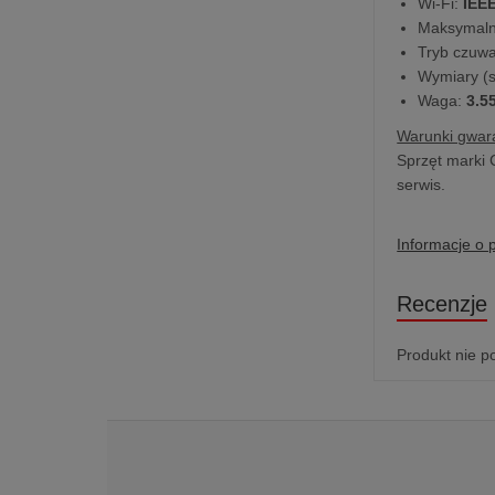
Wi-Fi:
IEEE
Maksymaln
Tryb czuw
Wymiary (sz
Waga:
3.5
Warunki gwara
Sprzęt marki 
serwis.
Informacje o 
Recenzje
Produkt nie p