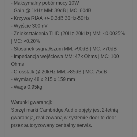
- Maksymalny pobór mocy 10W
- Gain @ 1kHz MM: 39dB | MC: 60dB
- Krzywa RIAA +/- 0.3dB 30Hz-50Hz
- Wyjście 300mV
- Zniekształcenia THD (20Hz-20kHz) MM: <0.0025%
| MC: <0.20%
- Stosunek sygnał/szum MM: >90dB | MC: >70dB
- Impedancja wejściowa MM: 47k Ohms | MC: 100
Ohms
- Crosstalk @ 20kHz MM: >85dB | MC: 75dB
- Wymiary 48 x 215 x 159 mm
- Waga 0.95kg
Warunki gwarancji:
Sprzęt marki Cambridge Audio objęty jest 2-letnią
gwarancją, realizowaną w systemie door-to-door
przez autoryzowany centralny serwis.