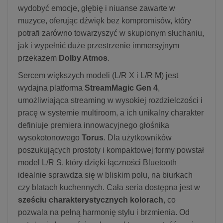
wydobyć emocje, głębię i niuanse zawarte w
muzyce, oferując dźwięk bez kompromisów, który
potrafi zarówno towarzyszyć w skupionym słuchaniu,
jak i wypełnić duże przestrzenie immersyjnym
przekazem
Dolby Atmos
.
Sercem większych modeli (L/R X i L/R M) jest
wydajna platforma
StreamMagic Gen 4
,
umożliwiająca streaming w wysokiej rozdzielczości i
pracę w systemie multiroom, a ich unikalny charakter
definiuje premiera innowacyjnego głośnika
wysokotonowego
Torus
. Dla użytkowników
poszukujących prostoty i kompaktowej formy powstał
model L/R S, który dzięki łączności Bluetooth
idealnie sprawdza się w bliskim polu, na biurkach
czy blatach kuchennych. Cała seria dostępna jest w
sześciu charakterystycznych kolorach
, co
pozwala na pełną harmonię stylu i brzmienia. Od