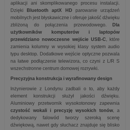
aplikacji ani skomplikowanego procesu instalacji.
Dzięki
Bluetooth aptX HD
parowanie urządzeń
mobilnych jest błyskawiczne i oferuje jakość dźwięku
zbliżoną do połączenia przewodowego.
Dla
użytkowników komputerów i laptopów
przewidziano nowoczesne wejście USB-C
, które
zamienia kolumny w wysokiej klasy system audio
typu desktop.
Dodatkowe wejście optyczne pozwala
na łatwe podłączenie telewizora, co czyni z L/R S
wszechstronne centrum domowej rozrywki.
Precyzyjna konstrukcja i wyrafinowany design
Inżynierowie z Londynu zadbali o to, aby każdy
element konstrukcji służył jakości dźwięku.
Aluminiowy przetwornik wysokotonowy zapewnia
czystość wokali i precyzję wysokich tonów
, a
dedykowany falowód tworzy szeroką scenę
dźwiękową, nawet gdy słuchacz znajduje się blisko