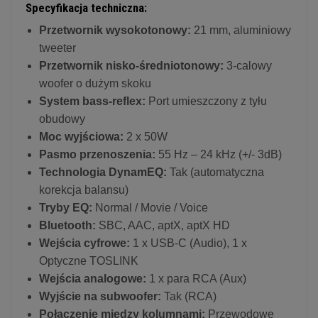
Specyfikacja techniczna:
Przetwornik wysokotonowy:
21 mm, aluminiowy
tweeter
Przetwornik nisko-średniotonowy:
3-calowy
woofer o dużym skoku
System bass-reflex:
Port umieszczony z tyłu
obudowy
Moc wyjściowa:
2 x 50W
Pasmo przenoszenia:
55 Hz – 24 kHz (+/- 3dB)
Technologia DynamEQ:
Tak (automatyczna
korekcja balansu)
Tryby EQ:
Normal / Movie / Voice
Bluetooth:
SBC, AAC, aptX, aptX HD
Wejścia cyfrowe:
1 x USB-C (Audio), 1 x
Optyczne TOSLINK
Wejścia analogowe:
1 x para RCA (Aux)
Wyjście na subwoofer:
Tak (RCA)
Połączenie między kolumnami:
Przewodowe