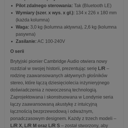
Pilot zdalnego sterowania:
Tak (Bluetooth LE)
Wymiary (szer. x wys. x gł.):
134 x 226 x 180 mm
(każda kolumna)
Waga:
3,0 kg (kolumna aktywna), 2,6 kg (kolumna
pasywna)
Zasilanie:
AC 100-240V
O serii
Brytyjski pionier Cambridge Audio otwiera nowy
rozdział w swojej historii, prezentując serię
L/R
–
rodzinę zaawansowanych aktywnych głośników
stereo, które łączą dziesięciolecia inżynieryjnego
doświadczenia z nowoczesną technologią.
Zaprojektowana i skonstruowana w Londynie seria
łączy zaawansowaną akustykę z intuicyjną
łącznością bezprzewodową i odważnym,
ponadczasowym designem. Każdy z trzech modeli –
L/R X, L/R M oraz L/R S
– został stworzony, aby