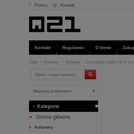
Pomoc
Kontakt
Kontakt
Regulamin
O firmie
Zakup
Start
Kolumny
Aktywne
Cambridge Audio L/R X (orz
Wyszukaj
Kategorie
Strona główna
Kolumny