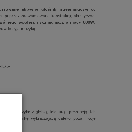
nsowane aktywne głośniki streamingowe
od
est poprzez zaawansowaną konstrukcję akustyczną,
ójnego woofera i wzmacniacz o mocy 800W
.
rawdę żyją muzyką.
śników
jektują muzykę z głębią,
teksturą i prezencją.
Ich
oraz dynamikę wykraczającą daleko poza Twoje