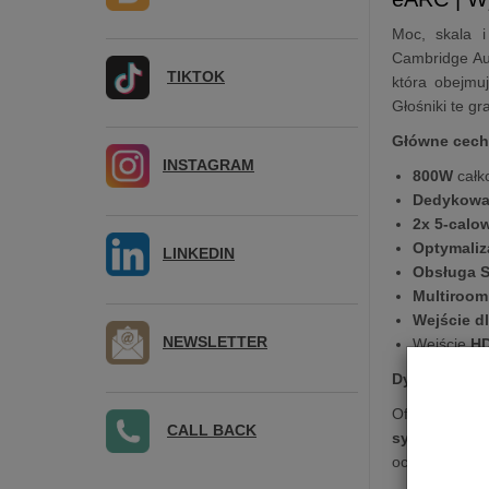
Moc,
skala i
Cambridge Au
TIKTOK
która obejmuj
Głośniki te g
Główne cech
INSTAGRAM
800W
całk
Dedykow
2x 5-calo
Optymaliz
LINKEDIN
Obsługa S
Multiroom
Wejście d
NEWSLETTER
Wejście
H
Dynamiczny d
Oferując dźwi
CALL BACK
system akus
oczekiwania,
z