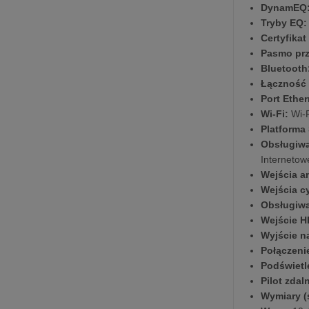
DynamEQ
Tryby EQ:
Certyfikat
Pasmo prz
Bluetooth
Łączność 
Port Ethe
Wi-Fi:
Wi-F
Platforma
Obsługiwa
Internetow
Wejścia a
Wejścia c
Obsługiwa
Wejście H
Wyjście n
Połączeni
Podświetl
Pilot zda
Wymiary (s