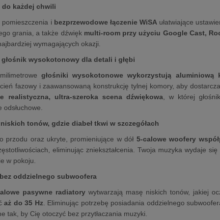
do każdej chwili
a pomieszczenia i
bezprzewodowe łączenie WiSA
ułatwiające ustawie
ego grania,
a także dźwięk
multi-room przy użyciu Google Cast,
Roo
najbardziej wymagających okazji.
łośnik wysokotonowy dla detali i głębi
-milimetrowe
głośniki wysokotonowe wykorzystują aluminiową
cień fazowy i zaawansowaną konstrukcję tylnej komory,
aby dostarcza
e realistyczna,
ultra-szeroka scena dźwiękowa
,
w której głośnik
e odsłuchowe.
iskich tonów, gdzie diabeł tkwi w szczegółach
o przodu oraz ukryte,
promieniujące w dół
5-calowe woofery
współ
zęstotliwościach,
eliminując zniekształcenia.
Twoja muzyka wydaje się o
ie w pokoju.
 bez oddzielnego subwoofera
calowe pasywne radiatory
wytwarzają masę niskich tonów,
jakiej oc
ć
aż do 35 Hz
.
Eliminując potrzebę posiadania oddzielnego subwoofer
e tak,
by Cię otoczyć bez przytłaczania muzyki.