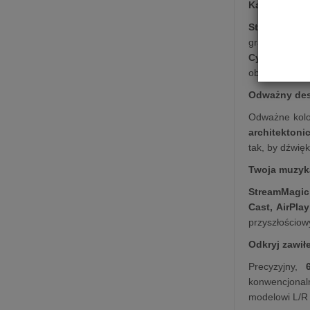
Każde źródł
StreamMagic
gramofonowy 
Cyfrowe zwr
obciążyć L/R
Odważny des
Odważne kolo
architektoni
tak,
by dźwięk
Twoja muzyk
StreamMagic
Cast,
AirPlay
przyszłościowy
Odkryj zawił
Precyzyjny,
64
konwencjonal
modelowi L/R 