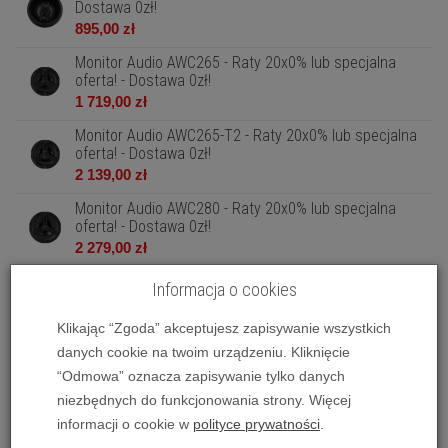
Dostawa 0zł!
895,00 zł
Monitor Audio AWC265 - Raty 20x0% lub specjalna
oferta! - Dostawa 0zł!
1 719,00 zł
Monitor Audio AWC265-T2 - Raty 20x0% lub specjalna
oferta! - Dostawa 0zł!
2 139,00 zł
Monitor Audio AWC280 - Raty 20x0% lub specjalna
oferta! - Dostawa 0zł!
2 279,00 zł
Monitor Audio AWC280-T2 - Raty 20x0% lub specjalna
Informacja o cookies
oferta! - Dostawa 0zł!
2 559,00 zł
Klikając “Zgoda” akceptujesz zapisywanie wszystkich
danych cookie na twoim urządzeniu. Kliknięcie
Monitor Audio C165 - Raty 20x0% lub specjalna oferta! -
Dostawa 0zł!
“Odmowa” oznacza zapisywanie tylko danych
919,00 zł
niezbędnych do funkcjonowania strony. Więcej
informacji o cookie w
polityce prywatności
.
Monitor Audio C180 - Raty 20x0% lub specjalna oferta! -
Dostawa 0zł!