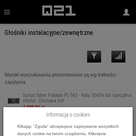
Głośniki instalacyjne/zewnętrzne
Wyniki wyszukiwania prezentowane są wg trafności
zapytania
Sonus faber Palladio PL-563 - Raty 50x0% lub specjalna
oferta! - Dostawa 0zł!
4 699,00 zł
Informacja o cookies
Sonus faber Palladio PL-664 - Raty 50x0% lub specjalna
oferta! - Dostawa 0zł!
Klikając “Zgoda” akceptujesz zapisywanie wszystkich
9 499,00 zł
danych cookie na twoim urządzeniu. Kliknięcie