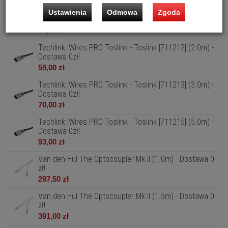
Techlink iWires PRO Toslink - Toslink [711211] (1.0m) -
Ustawienia
Odmowa
Zgoda
Dostawa 0zł!
48,00 zł
Techlink iWires PRO Toslink - Toslink [711212] (2.0m) -
Dostawa 0zł!
59,00 zł
Techlink iWires PRO Toslink - Toslink [711213] (3.0m) -
Dostawa 0zł!
70,00 zł
Techlink iWires PRO Toslink - Toslink [711215] (5.0m) -
Dostawa 0zł!
93,00 zł
Van den Hul The Optocoupler Mk II (1.0m) - Dostawa 0
zł!
297,50 zł
Van den Hul The Optocoupler Mk II (1.5m) - Dostawa 0
zł!
391,00 zł