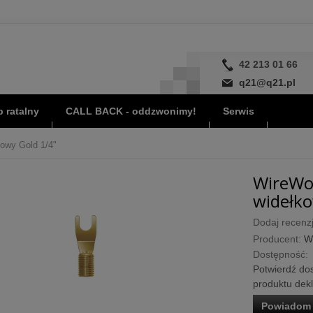
42 213 01 66
q21@q21.pl
 ratalny
CALL BACK - oddzwonimy!
Serwis
kowy Gold 1/4"
WireWor
widełko
Dodaj recenzj
Producent:
W
Dostępność:
Potwierdź dos
produktu dek
Powiadom 