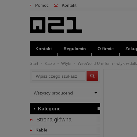
Pomoc
Kontakt
Kontakt
Regulamin
O firmie
Zakup
Start
Kable
Wtyki
WireWorld Uni-Term - wtyk wideł
Wyszukaj
Kategorie
Strona główna
Kable