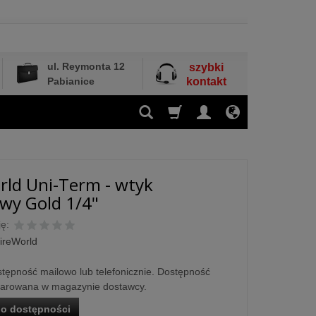
ul. Reymonta 12
szybki
Pabianice
kontakt
ld Uni-Term - wtyk
wy Gold 1/4"
ę:
ireWorld
tępność mailowo lub telefonicznie. Dostępność
larowana w magazynie dostawcy.
o dostępności