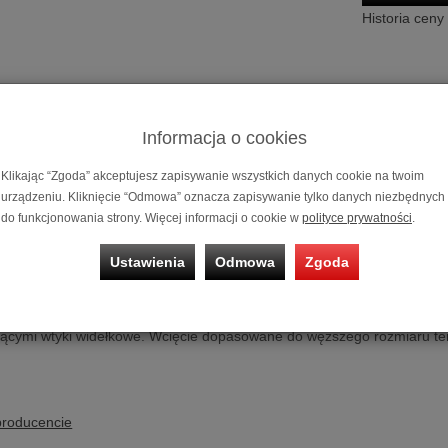
Historia ceny
Informacja o cookies
Klikając “Zgoda” akceptujesz zapisywanie wszystkich danych cookie na twoim
urządzeniu. Kliknięcie “Odmowa” oznacza zapisywanie tylko danych niezbędnych
do funkcjonowania strony. Więcej informacji o cookie w
polityce prywatności
.
Wtyk widełko
Ustawienia
Odmowa
Zgoda
dełkowy
WireWorld Uni-Term 1/4"
ńcówka typu
widełki
z pozłacanymi stykami. Zapewnia wygodne i szybk
jącymi wtyki widełkowe. Wcięcie dopasowane do węższego rozmiaru te
producencie