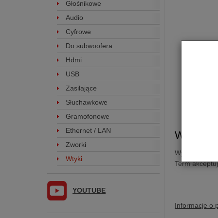
Głośnikowe
Audio
Cyfrowe
Do subwoofera
Hdmi
USB
Zasilające
Słuchawkowe
Gramofonowe
Ethernet / LAN
Wtyk wi
Zworki
Wymienna ko
Wtyki
Term akceptu
YOUTUBE
Informacje o 