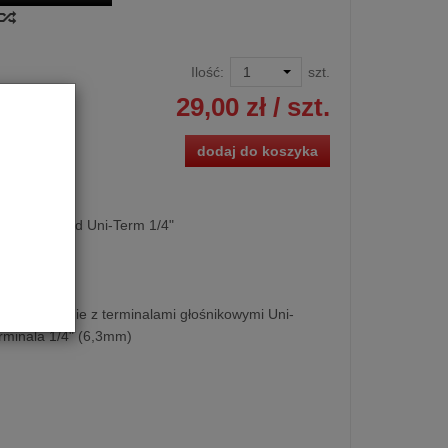
Ilość:
szt.
29,00 zł
/ szt.
dodaj do koszyka
wy WireWorld Uni-Term 1/4"
ie połączenie z terminalami głośnikowymi Uni-
rminala 1/4" (6,3mm)