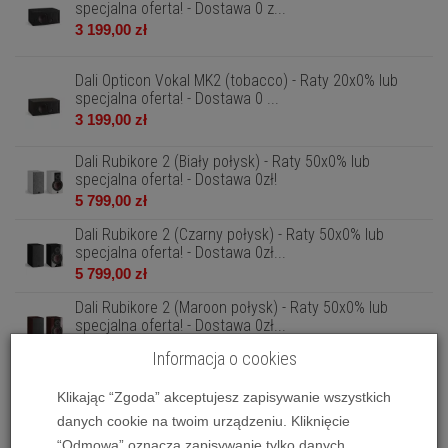
specjalna oferta! - Dostawa 0 z...
3 199,00 zł
Dali Opticon Vokal MK2 (tobacco) - Raty 20x0% lub
specjalna oferta! - Dostawa 0 ...
3 199,00 zł
Dali Rubikore 2 (Biały połysk) - Raty 50x0% lub
specjalna oferta! - Dostawa 0zł!
5 799,00 zł
Dali Rubikore 2 (Czarny połysk) - Raty 50x0% lub
specjalna oferta! - Dostawa 0zł...
5 799,00 zł
Dali Rubikore 2 (Maroon połysk) - Raty 50x0% lub
specjalna oferta! - Dostawa 0zł...
5 799,00 zł
Informacja o cookies
Dali Rubikore 2 (Orzech) - Raty 50x0% lub specjalna
oferta! - Dostawa 0zł!
Klikając “Zgoda” akceptujesz zapisywanie wszystkich
5 799,00 zł
danych cookie na twoim urządzeniu. Kliknięcie
“Odmowa” oznacza zapisywanie tylko danych