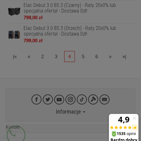
Elac Debut 3.0 B5.3 (Czarny) - Raty 20x0% lub
specjalna oferta! - Dostawa 0zł!
799,00 zł
Elac Debut 3.0 B5.3 (Orzech) - Raty 20x0% lub
specjalna oferta! - Dostawa 0zł!
799,00 zł
|«
«
2
3
4
5
6
»
»|
Informacje
Kontakt