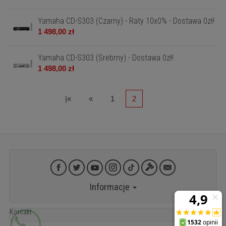
Yamaha CD-S303 (Czarny) - Raty 10x0% - Dostawa 0zł!
1 498,00 zł
Yamaha CD-S303 (Srebrny) - Dostawa 0zł!
1 498,00 zł
|«
«
1
2
Informacje
Kontakt