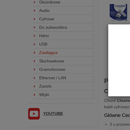
Głośnikowe
Audio
Cyfrowe
Do subwoofera
Hdmi
USB
Zasilające
Słuchawkowe
Gramofonowe
Ethernet / LAN
Przewód 
Zworki
Chord
Cl
Wtyki
Chord
Clear
kabli cyfrowy
YOUTUBE
Główne Cec
3 x przewod