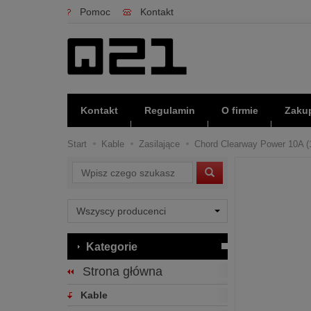
Pomoc
Kontakt
Kontakt
Regulamin
O firmie
Zakup
Start
Kable
Zasilające
Chord Clearway Power 10A (1
Wyszukaj
Kategorie
Strona główna
Kable