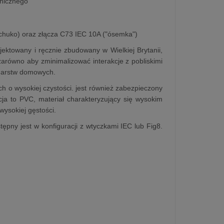
anicznego
chuko) oraz złącza C73 IEC 10A ("ósemka")
jektowany i ręcznie zbudowany w Wielkiej Brytanii,
zarówno aby zminimalizować interakcje z pobliskimi
odarstw domowych.
 o wysokiej czystości. jest również zabezpieczony
ja to PVC, materiał charakteryzujący się wysokim
ysokiej gęstości.
ępny jest w konfiguracji z wtyczkami IEC lub Fig8.