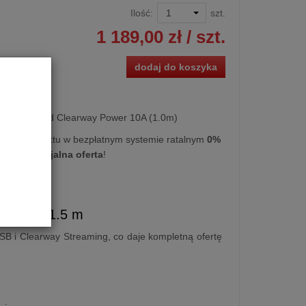
Ilość:
szt.
1 189,00 zł
/ szt.
dodaj do koszyka
lający Chord Clearway Power 10A (1.0m)
kupu produktu w bezpłatnym systemie ratalnym
0%
cy
lub
specjalna oferta
!
Schuko | 1.5 m
USB i Clearway Streaming, co daje kompletną ofertę