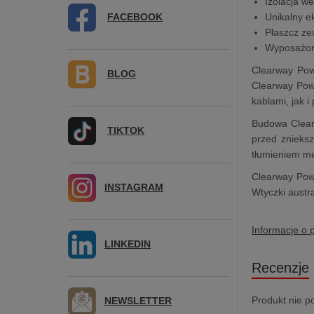
Izolacja w
FACEBOOK
Unikalny e
Płaszcz ze
Wyposażony
Clearway Powe
BLOG
Clearway Powe
kablami, jak 
Budowa Clearw
TIKTOK
przed znieks
tłumieniem me
Clearway Powe
INSTAGRAM
Wtyczki austr
Informacje o 
LINKEDIN
Recenzje
Produkt nie p
NEWSLETTER