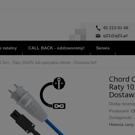
42 213 01 66
q21@q21.pl
 ratalny
CALL BACK - oddzwonimy!
Serwis
.5m) - Raty 10x0% lub specjalna oferta! - Dostawa 0zł!
Chord C
Raty 10
Dostawa
Dodaj recenzj
Producent:
C
Dostępność:
Historia ceny