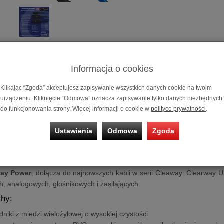
Informacja o cookies
Przewód Zasi
Klikając “Zgoda” akceptujesz zapisywanie wszystkich danych cookie na twoim
urządzeniu. Kliknięcie “Odmowa” oznacza zapisywanie tylko danych niezbędnych
Możliwość za
do funkcjonowania strony. Więcej informacji o cookie w
polityce prywatności
.
na
10 miesię
Ustawienia
Odmowa
Zgoda
Zasilający
Chord Clearway Power
earway Power
| Przewód zasilający 10 AMP C7 - 
way Power
, dołącza do najnowszych kabli w serii Cleaway: Clearway 
ch, analogowych, głośnikowych i zasilających.
hy:
niki z miedzi wielożyłowej o wysokiej czystości