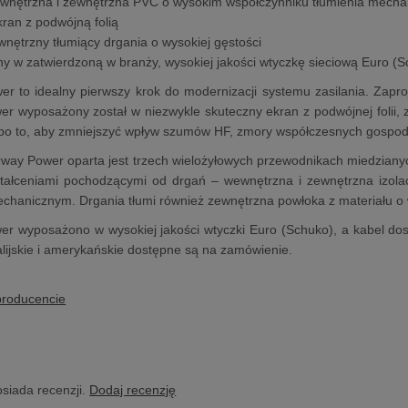
ewnętrzna i zewnętrzna PVC o wysokim współczynniku tłumienia mech
kran z podwójną folią
wnętrzny tłumiący drgania o wysokiej gęstości
 w zatwierdzoną w branży, wysokiej jakości wtyczkę sieciową Euro (S
r to idealny pierwszy krok do modernizacji systemu zasilania. Zapro
r wyposażony został w niezwykle skuteczny ekran z podwójnej folii, 
i po to, aby zmniejszyć wpływ szumów HF, zmory współczesnych gosp
ay Power oparta jest trzech wielożyłowych przewodnikach miedzianych
ztałceniami pochodzącymi od drgań – wewnętrzna i zewnętrzna izolac
chanicznym. Drgania tłumi również zewnętrzna powłoka z materiału o w
r wyposażono w wysokiej jakości wtyczki Euro (Schuko), a kabel dost
alijskie i amerykańskie dostępne są na zamówienie.
producencie
osiada recenzji.
Dodaj recenzję