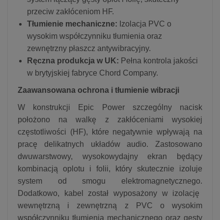
przeciw zakłóceniom HF.
Tłumienie mechaniczne:
Izolacja PVC o
wysokim współczynniku tłumienia oraz
zewnętrzny płaszcz antywibracyjny.
Ręczna produkcja w UK:
Pełna kontrola jakości
w brytyjskiej fabryce Chord Company.
Zaawansowana ochrona i tłumienie wibracji
W konstrukcji Epic Power szczególny nacisk
położono na walkę z zakłóceniami wysokiej
częstotliwości (HF),
które negatywnie wpływają na
pracę delikatnych układów audio.
Zastosowano
dwuwarstwowy,
wysokowydajny ekran będący
kombinacją oplotu i folii,
który skutecznie izoluje
system od smogu elektromagnetycznego.
Dodatkowo,
kabel został wyposażony w izolację
wewnętrzną i zewnętrzną z PVC o wysokim
współczynniku tłumienia mechanicznego oraz gęsty