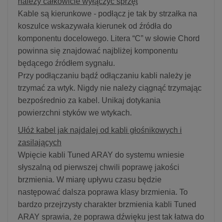
należy całkowicie wyłączyć sprzęt
Kable są kierunkowe - podłącz je tak by strzałka na
koszulce wskazywała kierunek od źródła do
komponentu docelowego. Litera “C” w słowie Chord
powinna się znajdować najbliżej komponentu
będącego źródłem sygnału.
Przy podłączaniu bądź odłączaniu kabli należy je
trzymać za wtyk. Nigdy nie należy ciągnąć trzymając
bezpośrednio za kabel. Unikaj dotykania
powierzchni styków we wtykach.
Ułóż kabel jak najdalej od kabli głośnikowych i
zasilających
Wpięcie kabli Tuned ARAY do systemu wniesie
słyszalną od pierwszej chwili poprawę jakości
brzmienia. W miarę upływu czasu będzie
następować dalsza poprawa klasy brzmienia. To
bardzo przejrzysty charakter brzmienia kabli Tuned
ARAY sprawia, że poprawa dźwięku jest tak łatwa do