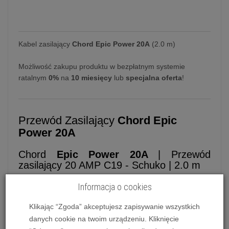
Kabel zasilający
Chord Epic Power
20A
(2.0 m)
Możliwość zakupu produktu w bezpłatnym systemie
ratalnym
0%
na
10 miesięcy
lub
specjalna oferta
!
Przewód Zasilający
Chord Epic
Power 20A
Chord
Epic
Power 20A
| Przewód
zasilający 20 AMP C19 - Schuko | 2.0 m
Epic Power to wysokiej klasy kabel zasilający,
Informacja o cookies
zaprojektowany z myślą o najbardziej wymagających
Klikając “Zgoda” akceptujesz zapisywanie wszystkich
systemach hi-fi oraz audiowizualnych.
Produkt ten,
danych cookie na twoim urządzeniu. Kliknięcie
będący istotnym elementem cenionej serii Epic,
jest