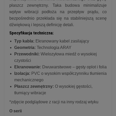
płaszcz zewnętrzny.
Taka budowa minimalizuje
wpływ wibracji podłoża na przepływ prądu,
co
bezpośrednio przekłada się na stabilniejszą scenę
dźwiękową i lepszą definicję detali.
Specyfikacja techniczna:
Typ kabla:
Ekranowany kabel zasilający
Geometria:
T
echnologia ARAY
Przewodniki:
Wielozyłowa miedź o wysokiej
czystości
Ekranowanie:
Dwuwarstwowe – gęsty oplot i folia
Izolacja:
PVC o wysokim współczynniku tłumienia
mechanicznego
Płaszcz zewnętrzny:
O wysokiej gęstości,
tłumiący wibracje
*zdjęcie podglądowe z racji na inny rodzaj wtyku
O serii