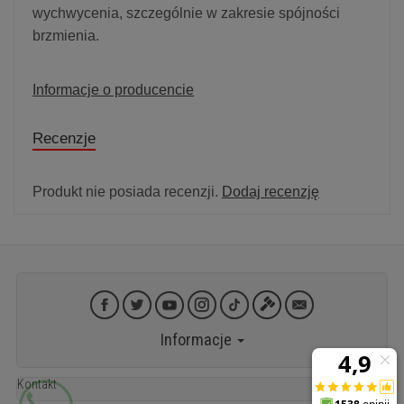
wychwycenia, szczególnie w zakresie spójności
brzmienia.
Informacje o producencie
Recenzje
Produkt nie posiada recenzji.
Dodaj recenzję
Informacje
Kontakt