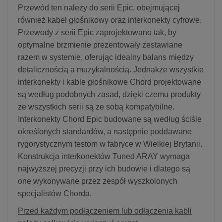
Przewód ten należy do serii Epic, obejmującej
również kabel głośnikowy oraz interkonekty cyfrowe.
Przewody z serii Epic zaprojektowano tak, by
optymalne brzmienie prezentowały zestawiane
razem w systemie, oferując idealny balans między
detalicznością a muzykalnością. Jednakże wszystkie
interkonekty i kable głośnikowe Chord projektowane
są według podobnych zasad, dzięki czemu produkty
ze
wszystkich serii są ze sobą kompatybilne.
Interkonekty Chord Epic budowane są według ściśle
określonych standardów, a następnie poddawane
rygorystycznym testom w fabryce w Wielkiej Brytanii.
Konstrukcja interkonektów Tuned ARAY wymaga
najwy
ższej precyzji przy ich budowie i dlatego są
one wykonywane przez zespół wyszkolonych
specjalistów Cho
rda.
Przed każdym podłączeniem lub odłączenia kabli