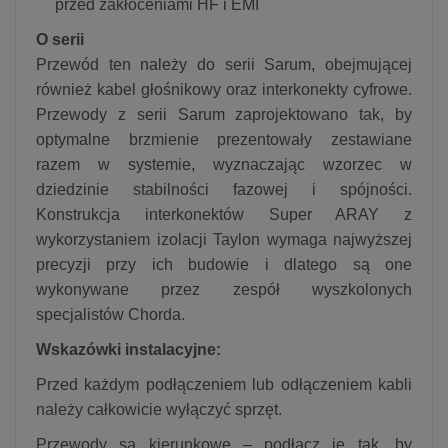
przed zakłóceniami HF i EMI
O serii
Przewód ten należy do serii Sarum, obejmującej
również kabel głośnikowy oraz interkonekty cyfrowe.
Przewody z serii Sarum zaprojektowano tak, by
optymalne brzmienie prezentowały zestawiane
razem w systemie, wyznaczając wzorzec w
dziedzinie stabilności fazowej i spójności.
Konstrukcja interkonektów Super ARAY z
wykorzystaniem izolacji Taylon wymaga najwyższej
precyzji przy ich budowie i dlatego są one
wykonywane przez zespół wyszkolonych
specjalistów Chorda.
Wskazówki instalacyjne:
Przed każdym podłączeniem lub odłączeniem kabli
należy całkowicie wyłączyć sprzęt.
Przewody są kierunkowe – podłącz je tak, by