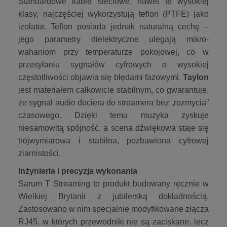
Standardowe kable sieciowe, nawet te wysokiej
klasy, najczęściej wykorzystują teflon (PTFE) jako
izolator. Teflon posiada jednak naturalną cechę –
jego parametry dielektryczne ulegają mikro-
wahaniom przy temperaturze pokojowej, co w
przesyłaniu sygnałów cyfrowych o wysokiej
częstotliwości objawia się błędami fazowymi.
Taylon
jest materiałem całkowicie stabilnym, co gwarantuje,
że sygnał audio dociera do streamera bez „rozmycia”
czasowego. Dzięki temu muzyka zyskuje
niesamowitą spójność, a scena dźwiękowa staje się
trójwymiarowa i stabilna, pozbawiona cyfrowej
ziarnistości.
Inżynieria i precyzja wykonania
Sarum T Streaming to produkt budowany ręcznie w
Wielkiej Brytanii z jubilerską dokładnością.
Zastosowano w nim specjalnie modyfikowane złącza
RJ45, w których przewodniki nie są zaciskane, lecz