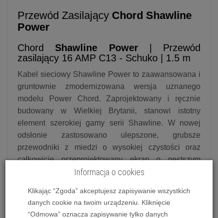
Przewód Zasilający
Chord Shawline
Power
Chord
Shawline
Power
| Przewód
zasilający 16 AMP C13 - Schuko | 1.5 m
Kabel sieciowy Shawline Power to zaawansowana i
gruntownie zmodernizowana wersja uznanego
modelu Power Chord.
Zaprojektowany i ręcznie
budowany w Wielkiej Brytanii, stanowi istotny
element szerokiej gamy serii Shawline.
W nowej
odsłonie zastosowano ulepszone, grubsze
przewodniki z miedzi o wysokiej czystości oraz
całkowicie przeprojektowany ekran o gęstszym
Informacja o cookies
splocie.
Konstrukcja ta powstała z myślą o
wymagających komponentach hi-fi oraz systemach
Klikając “Zgoda” akceptujesz zapisywanie wszystkich
audiowizualnych, gdzie stabilność i czystość
danych cookie na twoim urządzeniu. Kliknięcie
dostarczanej energii mają bezpośrednie przełożenie
“Odmowa” oznacza zapisywanie tylko danych