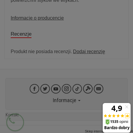
powierzchni styków we wtykach.
Informacje o producencie
Recenzje
Produkt nie posiada recenzji.
Dodaj recenzję
Informacje
Kontakt
Sklep internetowy SOTESHOP AI