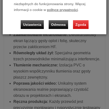
na finalną jakość reprodukowanego dźwięku i
niezbędnych do funkcjonowania strony. Więcej
obrazu.
informacji o cookie w
polityce prywatności
.
Główne cechy:
Ulepszona konstrukcja:
Grubsze przewodniki
Ustawienia
Odmowa
Zgoda
wielożyłowe z miedzi o wysokiej czystości.
Zaawansowane ekranowanie:
Dwuwarstwowy
ekran łączący gęsty oplot i folię, skuteczny
przeciw zakłóceniom HF.
Równoległy układ żył:
Specjalna geometria
trzech przewodników minimalizująca interferencje.
Tłumienie mechaniczne:
Izolacja PVC o
wysokim współczynniku tłumienia oraz gęsty
płaszcz zewnętrzny.
Poprawa jakości wideo:
Unikalny system
ekranowania realnie poprawiający czystość
obrazu w projektorach i ekranach.
Ręczna produkcja:
Każdy przewód jest
precyzyjnie montowany i rygorystycznie testowany