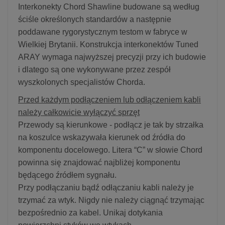
Interkonekty Chord Shawline budowane są według
ściśle określonych standardów a następnie
poddawane rygorystycznym testom w fabryce w
Wielkiej Brytanii. Konstrukcja interkonektów Tuned
ARAY wymaga najwyższej precyzji przy ich budowie
i dlatego są one wykonywane przez zespół
wyszkolonych specjalistów Chorda.
Przed każdym podłączeniem lub odłączeniem kabli
należy całkowicie wyłączyć sprzęt
Przewody są kierunkowe - podłącz je tak by strzałka
na koszulce wskazywała kierunek od źródła do
komponentu docelowego. Litera “C” w słowie Chord
powinna się znajdować najbliżej komponentu
będącego źródłem sygnału.
Przy podłączaniu bądź odłączaniu kabli należy je
trzymać za wtyk. Nigdy nie należy ciągnąć trzymając
bezpośrednio za kabel. Unikaj dotykania