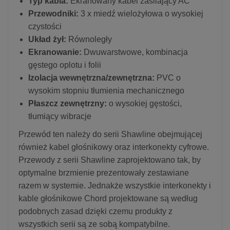
Typ kabla:
Ekranowany kabel zasilający AC
Przewodniki:
3 x miedź wielożyłowa o wysokiej
czystości
Układ żył:
Równoległy
Ekranowanie:
Dwuwarstwowe, kombinacja
gęstego oplotu i folii
Izolacja wewnętrzna/zewnętrzna:
PVC o
wysokim stopniu tłumienia mechanicznego
Płaszcz zewnętrzny:
o wysokiej gęstości,
tłumiący wibracje
Przewód ten należy do serii Shawline obejmującej
również kabel głośnikowy oraz interkonekty cyfrowe.
Przewody z serii Shawline zaprojektowano tak, by
optymalne brzmienie prezentowały zestawiane
razem w systemie. Jednakże wszystkie interkonekty i
kable głośnikowe Chord projektowane są według
podobnych zasad dzięki czemu produkty z
wszystkich serii są ze sobą kompatybilne.