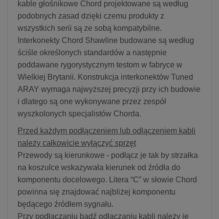
kable głośnikowe Chord projektowane są według
podobnych zasad dzięki czemu produkty z
wszystkich serii są ze sobą kompatybilne.
Interkonekty Chord Shawline budowane są według
ściśle określonych standardów a następnie
poddawane rygorystycznym testom w fabryce w
Wielkiej Brytanii. Konstrukcja interkonektów Tuned
ARAY wymaga najwyższej precyzji przy ich budowie
i dlatego są one wykonywane przez zespół
wyszkolonych specjalistów Chorda.
Przed każdym podłączeniem lub odłączeniem kabli
należy całkowicie wyłączyć sprzęt
Przewody są kierunkowe - podłącz je tak by strzałka
na koszulce wskazywała kierunek od źródła do
komponentu docelowego. Litera “C” w słowie Chord
powinna się znajdować najbliżej komponentu
będącego źródłem sygnału.
Przy podłączaniu bądź odłączaniu kabli należy je