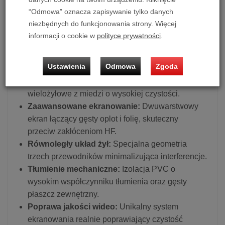
audiowizualnych, gdzie stabilność i czystość
“Odmowa” oznacza zapisywanie tylko danych
dostarczanej energii mają bezpośrednie przełożenie
niezbędnych do funkcjonowania strony. Więcej
informacji o cookie w
polityce prywatności
.
na finalną jakość reprodukowanego dźwięku i
obrazu.
Główne cechy:
Ustawienia
Odmowa
Zgoda
Ulepszona konstrukcja:
Grubsze przewodniki
wielożyłowe z miedzi o wysokiej czystości.
Zaawansowane ekranowanie:
Dwuwarstwowy
ekran łączący gęsty oplot i folię, skuteczny
przeciw zakłóceniom HF.
Równoległy układ żył:
Specjalna geometria
trzech przewodników minimalizująca interferencje.
Tłumienie mechaniczne:
Izolacja PVC o
wysokim współczynniku tłumienia oraz gęsty
płaszcz zewnętrzny.
Poprawa jakości wideo:
Unikalny system
ekranowania realnie poprawiający czystość