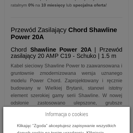
ratalnym
0%
na
10 miesięcy
lub
specjalna oferta
!
Przewód Zasilający
Chord Shawline
Power 20A
Chord
Shawline
Power 20A
| Przewód
zasilający 20 AMP C19 - Schuko | 1.5 m
Kabel sieciowy Shawline Power to zaawansowana i
gruntownie zmodernizowana wersja uznanego
modelu Power Chord.
Zaprojektowany i ręcznie
budowany w Wielkiej Brytanii, stanowi istotny
element szerokiej gamy serii Shawline.
W nowej
odsłonie zastosowano ulepszone, grubsze
przewodniki z miedzi o wysokiej czystości oraz
Informacja o cookies
całkowicie przeprojektowany ekran o gęstszym
splocie.
Konstrukcja ta powstała z myślą o
Klikając “Zgoda” akceptujesz zapisywanie wszystkich
wymagających komponentach hi-fi oraz systemach
danych cookie na twoim urządzeniu. Kliknięcie