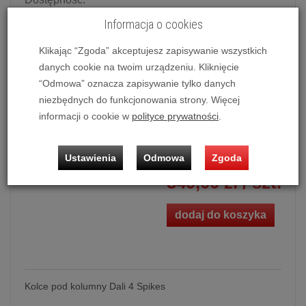
Potwierdź dostępność mailowo lub telefonicznie.
Informacja o cookies
Dostępność produktu deklarowana w magazynie
dostawcy.
Klikając “Zgoda” akceptujesz zapisywanie wszystkich
danych cookie na twoim urządzeniu. Kliknięcie
Powiadom o dostępności
“Odmowa” oznacza zapisywanie tylko danych
niezbędnych do funkcjonowania strony. Więcej
Historia ceny
informacji o cookie w
polityce prywatności
.
Ilość:
szt.
Ustawienia
Odmowa
Zgoda
349,00 zł
/ szt.
dodaj do koszyka
Kolce pod kolumny Dali 4 Spikes