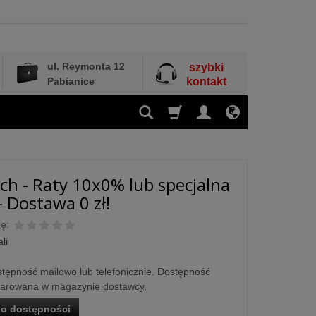
ul. Reymonta 12
szybki
Pabianice
kontakt
tch - Raty 10x0% lub specjalna
- Dostawa 0 zł!
ę:
li
tępność mailowo lub telefonicznie. Dostępność
larowana w magazynie dostawcy.
o dostępności