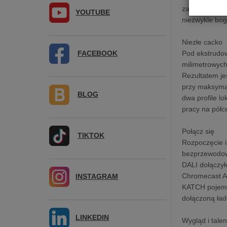
zaawansowanej
YOUTUBE
niezwykle bo
Niezłe cacko
FACEBOOK
Pod ekstrudo
milimetrowych
Rezultatem je
przy maksyma
BLOG
dwa profile lo
pracy na półc
Połącz się
TIKTOK
Rozpoczęcie i
bezprzewodowe
DALI dołączył
Chromecast Au
INSTAGRAM
KATCH pojemne
dołączoną ład
LINKEDIN
Wygląd i talen