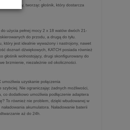
te elementy, tworząc głośnik, który dostarcza
do użycia pełnej mocy 2 x 18 watów dwóch 21-
skierowanych do przodu, a drugą do tyłu.
 który jest idealnie wyważony i nastrojony, nawet
akość doznań dźwiękowych, KATCH posiada również
jako głośnik wolnostojący, drugi skonfigurowany do
we brzmienie, niezależnie od okoliczności.
X umożliwia uzyskanie połączenia
szybciej. Nie ograniczając żadnych możliwości,
ia, co dodatkowo umożliwia podłączenie adaptera
ę? To również nie problem, dzięki wbudowanej w
 naładowania akumulatora. Naładowanie baterii
dtwarzanie aż do 24h.