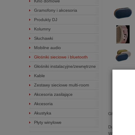
Kino domowe
Gramofony i akcesoria
Produkty DJ
Kolumny
Słuchawki
Mobilne audio
Głośniki sieciowe i bluetooth
Głośniki instalacyjne/zewnętrzne
Kable
Zestawy sieciowe multi-room
Akcesoria zasilające
Akcesoria
Akustyka
Głośnik Bluet
Płyty winylowe
Duńscy specja
Wyznaczając 