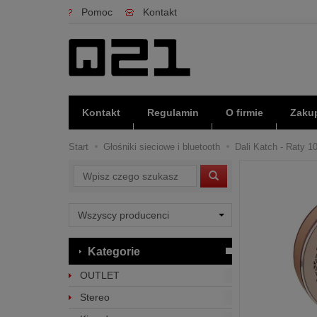
Pomoc
Kontakt
Kontakt
Regulamin
O firmie
Zakup
Start
Głośniki sieciowe i bluetooth
Dali Katch - Raty 1
Wyszukaj
Kategorie
OUTLET
Stereo