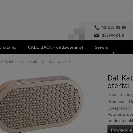
42 213 01 66
q21@q21.pl
 ratalny
CALL BACK - oddzwonimy!
Serwis
0x0% lub specjalna oferta! - Dostawa 0 zł!
Dali Ka
oferta! 
Dodaj recenzj
Producent:
Da
Dostępność:
Potwierdź dos
produktu dek
Powiadom 