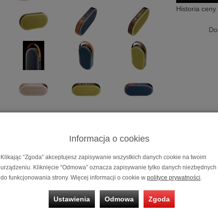
Historia ceny
Do
Głośnik Bluet
Informacja o cookies
Możliwość za
Klikając “Zgoda” akceptujesz zapisywanie wszystkich danych cookie na twoim
na 10 miesięc
urządzeniu. Kliknięcie “Odmowa” oznacza zapisywanie tylko danych niezbędnych
do funkcjonowania strony. Więcej informacji o cookie w
polityce prywatności
.
ooth Dali Katch
Ustawienia
Odmowa
Zgoda
liści od głośników z najwyższej półki wprowadzają na rynek swoje pie
nowe standardy dla przenośnych systemów audio, nowy i niesamowity