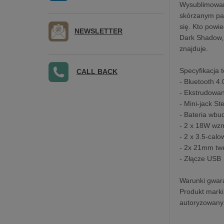
Wysublimowan
skórzanym pas
się. Kto powi
NEWSLETTER
Dark Shadow, 
znajduje.
Specyfikacja 
CALL BACK
- Bluetooth 4
- Ekstrudowa
- Mini-jack St
- Bateria wb
- 2 x 18W wz
- 2 x 3.5-cal
- 2x 21mm tw
- Złącze USB
Warunki gwara
Produkt marki
autoryzowany 