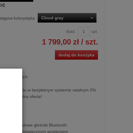
Cloud gray
stępna kolorystyka
Ilość:
szt.
1 799,00 zł
/ szt.
dodaj do koszyka
ooth Dali Katch
kupu produktu w bezpłatnym systemie ratalnym 0%
y lub specjalna oferta!
rwsze kompaktowe głośniki Bluetooth.
 KATCH jest ostatecznym wcieleniem