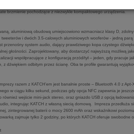
 technologii DALI oraz unikatowej wiedzy designerskiej, łączącym oba 
gate brzmienie pochodzące z niezwykle kompaktowego urządzenia.
waną, aluminiową obudową umiejscowiono wzmacniacz klasy D, zdolny 
 tweeterów i dwóch 3.5-calowych aluminiowych wooferów - jedną parą 
st przenośny system audio, dający prawdziwego kopa czystego dźwięku,
lnej głośności. Zaprojektowany, aby dostarczyć najwyższą możliwą j
kalizacji współpracujące z konfiguracją przód/tył – jeden, gdy pracuje 
e, z dźwiękiem odbitym przez ścianę. Oba te profile gwarantują wyjątko
mprezy razem z KATCH’em jest banalnie proste – Bluetooth 4.0 z Apt-
go w ciągu kilku sekund, podczas gdy opcja NFC zapewnia je jeszcze 
o również wejście mini-jack stereo, oraz gniazdo USB z opcją ładowan
dio, integrując KATCH z własną siecią domową. Impreza przedłuża si
j, zintegrowanej baterii o mocy 2600 mAh oraz wskaźnikowi poziomu
owarką zajmuje tylko 2 godziny, po których KATCH oferuje swobodne o
t