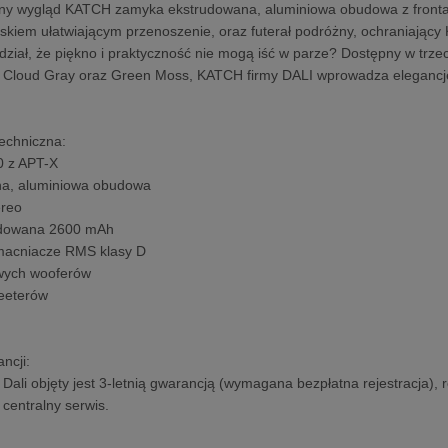
y wygląd KATCH zamyka ekstrudowana, aluminiowa obudowa z front
kiem ułatwiającym przenoszenie, oraz futerał podróżny, ochraniając
edział, że piękno i praktyczność nie mogą iść w parze? Dostępny w trz
Cloud Gray oraz Green Moss, KATCH firmy DALI wprowadza elegancję i 
techniczna:
.0 z APT-X
na, aluminiowa obudowa
ereo
udowana 2600 mAh
macniacze RMS klasy D
owych wooferów
eeterów
ncji:
 Dali objęty jest 3-letnią gwarancją (wymagana bezpłatna rejestracja),
centralny serwis.