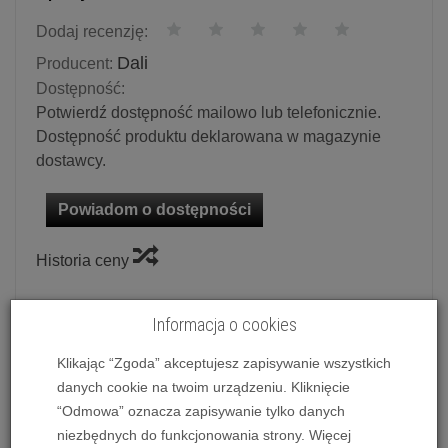
Dodaj recenzję:
Dali
Producent:
Dostępność:
Potwierdź dostępność mailowo lub telefonicznie.
Dostępność produktu deklarowana w magazynie
dostawcy.
Powiadom o dostępności
Historia ceny
Ilość:
szt.
Informacja o cookies
1 699,00 zł
/ szt.
Klikając “Zgoda” akceptujesz zapisywanie wszystkich
danych cookie na twoim urządzeniu. Kliknięcie
dodaj do koszyka
“Odmowa” oznacza zapisywanie tylko danych
niezbędnych do funkcjonowania strony. Więcej