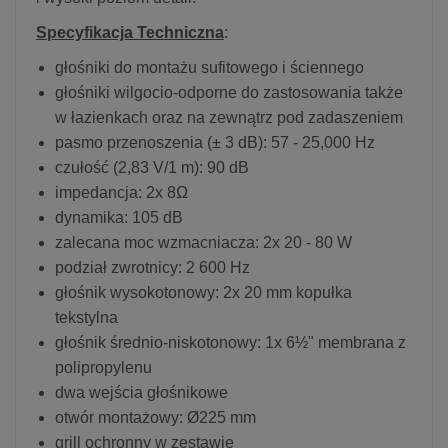
Specyfikacja Techniczna
:
głośniki do montażu sufitowego i ściennego
głośniki wilgocio-odporne do zastosowania także
w łazienkach oraz na zewnątrz pod zadaszeniem
pasmo przenoszenia (± 3 dB): 57 - 25,000 Hz
czułość (2,83 V/1 m): 90 dB
impedancja: 2x 8Ω
dynamika: 105 dB
zalecana moc wzmacniacza: 2x 20 - 80 W
podział zwrotnicy: 2 600 Hz
głośnik wysokotonowy: 2x 20 mm kopułka
tekstylna
głośnik średnio-niskotonowy: 1x 6½" membrana z
polipropylenu
dwa wejścia głośnikowe
otwór montażowy: Ø225 mm
grill ochronny w zestawie