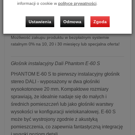
informacji o cookie w
polityce prywatności
.
Głośnik instalacyjny Dali Phantom E-60 S
Ustawienia
Odmowa
Zgoda
Cena dotyczy 1 szt. kolumn.
Możliwość zakupu produktu w bezpłatnym systemie
ratalnym 0% na 10, 20 i 30 miesięcy lub specjalna oferta!
Głośnik instalacyjny Dali Phantom E-60 S
PHANTOM E-60 S to pierwszy instalacyjny głośnik
stereo DALI - wyposażony w dwa głośniki
wysokotonowe 20 mm. Kompaktowe rozmiary
sprawiają, że idealnie nadaje się do małych i
średnich pomieszczeń lub jako głośniki warstwy
wysokości w konfiguracji wielokanałowej. E-60 S
może być wystrojony zgodnie z akustyką
pomieszczenia, co zapewnia fantastyczną integrację
i wysoki poziom detali.