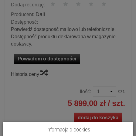
Dodaj recenzję:
Dali
Producent:
Dostępność:
Potwierdź dostępność mailowo lub telefonicznie.
Dostępność produktu deklarowana w magazynie
dostawcy.
Powiadom o dostępności
Historia ceny
Ilość:
szt.
5 899,00 zł
/ szt.
dodaj do koszyka
Informacja o cookies