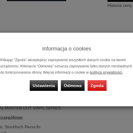
Historia ceny
Informacja o cookies
Klikając “Zgoda” akceptujesz zapisywanie wszystkich danych cookie na twoim
urządzeniu. Kliknięcie “Odmowa” oznacza zapisywanie tylko danych niezbędnych
Płyta winylow
do funkcjonowania strony. Więcej informacji o cookie w
polityce prywatności
.
, David Roth - Pearl Diver
Ustawienia
Odmowa
Zgoda
serwuje i dostrzega... Jego jasny i głęboki głos porusza emocje i wcho
nie emocjonującego albumu Davida Rotha "Pearl Diver", tłoczenie na
L MASTER CUT VINYL SERIES.
Szczegółowe
:
o:
Stockfisch Records