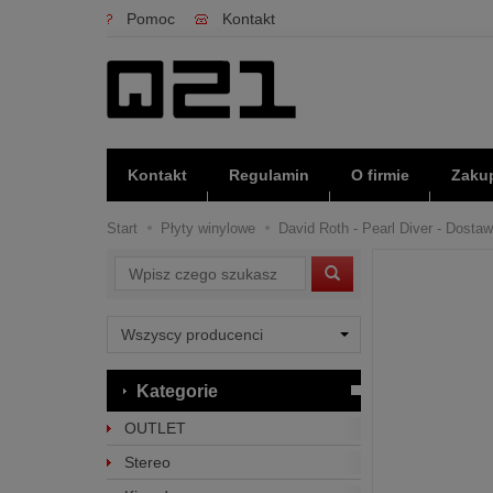
Pomoc
Kontakt
Kontakt
Regulamin
O firmie
Zakup
Start
Płyty winylowe
David Roth - Pearl Diver - Dostaw
Wyszukaj
Kategorie
OUTLET
Stereo