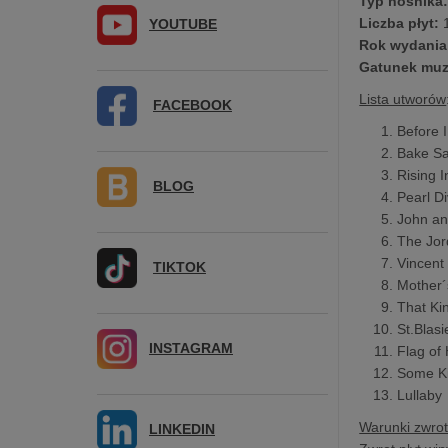
Typ nośnika
Liczba płyt:
YOUTUBE
Rok wydani
Gatunek muz
Lista utworów
FACEBOOK
Before I
Bake Sa
Rising 
BLOG
Pearl D
John an
The Jor
Vincent
TIKTOK
Mother´
That Ki
St.Blas
INSTAGRAM
Flag of
Some Ki
Lullaby
Warunki zwro
LINKEDIN