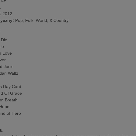
:
LP
1
a:
2012
yczny:
Pop, Folk, World, & Country
:
 Die
le
In Love
iver
d Josie
dan Waltz
s Day Card
nd Of Grace
ien Breath
 Hope
nd of Hero
tu
: