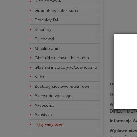
Kino domowe
Gramofony i akcesoria
Produkty DJ
Kolumny
Słuchawki
Mobilne audio
Głośniki sieciowe i bluetooth
Głośniki instalacyjne/zewnętrzne
Kable
Płyta winylowa
Zestawy sieciowe multi-room
David Roth ob
Akcesoria zasilające
Winylowe wyda
Akcesoria
DIRECT META
Akustyka
Informacje 
Płyty winylowe
Wydawnictw