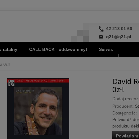
42 213 01 66
q21@q21.pl
 ratalny
CALL BACK - oddzwonimy!
Serwis
a 0zł!
David R
0zł!
Dodaj recenzj
Producent:
S
Dostępność:
Potwierdź dos
produktu dek
Powiadom 