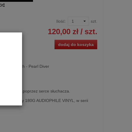
Ilość:
szt.
120,00 zł
/ szt.
dodaj do koszyka
a, David Roth - Pearl Diver
dzi do głowy poprzez serce słuchacza.
 Hight Quality 180G AUDIOPHILE VINYL, w serii