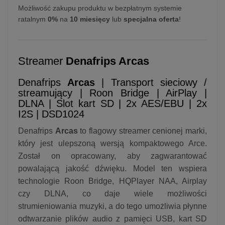
Możliwość zakupu produktu w bezpłatnym systemie
ratalnym
0%
na
10 miesięcy
lub
specjalna oferta
!
Streamer
Denafrips Arcas
Denafrips
Arcas
| Transport sieciowy /
streamujący | Roon Bridge | AirPlay |
DLNA | Slot kart SD | 2x AES/EBU | 2x
I2S | DSD1024
Denafrips
Arcas
to flagowy streamer cenionej marki,
który jest ulepszoną wersją kompaktowego Arce.
Został on opracowany, aby zagwarantować
powalającą jakość dźwięku. Model ten wspiera
technologie Roon Bridge, HQPlayer NAA, Airplay
czy DLNA, co daje wiele możliwości
strumieniowania muzyki, a do tego umożliwia płynne
odtwarzanie plików audio z pamięci USB, kart SD