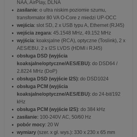
NAA, AirPlay, DLNA
zasilanie
: o ultra niskim poziomie szumu,
transformator 80 VA O-Core z miedzi UP-OCC
wejścia
: slot SD, 2 x USB typu A, Ethernet (RJ45)
wejścia zegara
: 45.1548 MHz, 49.152 MHz
wyjścia
: koaksjalne (RCA), optyczne (Toslink), 2 x
AES/EBU, 2 x I2S LVDS (HDMI i RJ45)
obsługa DSD (wyjścia
koaksjalne/optyczne/AES/EBU)
: do DSD64 /
2.8224 MHz (DoP)
obsługa DSD (wyjście I2S)
: do DSD1024
obsługa PCM (wyjścia
koaksjalne/optyczne/AES/EBU)
: do 24-bit/192
kHz
obsługa PCM (wyjście I2S)
: do 384 kHz
zasilanie:
100-240V AC, 50/60 Hz
pobór mocy
: 20 W
wymiary
(szer. x gł. wys.): 330 x 230 x 65 mm