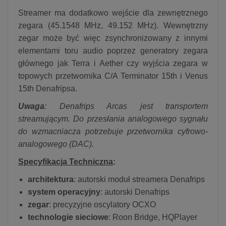
Streamer ma dodatkowo wejście dla zewnętrznego
zegara (45.1548 MHz, 49.152 MHz). Wewnętrzny
zegar może być więc zsynchronizowany z innymi
elementami toru audio poprzez generatory zegara
głównego jak Terra i Aether czy wyjścia zegara w
topowych przetwornika C/A Terminator 15th i Venus
15th Denafripsa.
Uwaga
: Denafrips Arcas jest transportem
streamującym. Do przesłania analogowego sygnału
do wzmacniacza potrzebuje przetwornika cyfrowo-
analogowego (DAC).
Specyfikacja Techniczna
:
architektura
: autorski moduł streamera Denafrips
system operacyjny
: autorski Denafrips
zegar
: precyzyjne oscylatory OCXO
technologie sieciowe
: Roon Bridge, HQPlayer