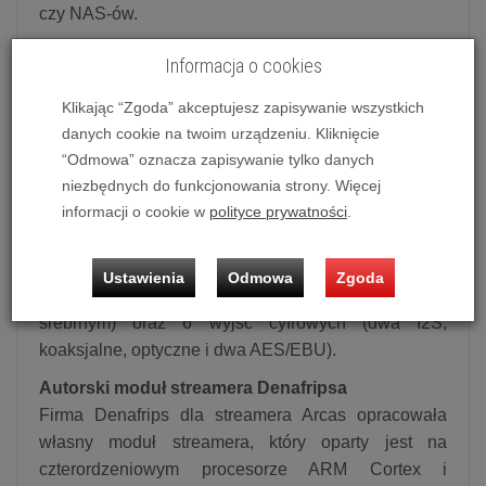
czy NAS-ów.
Arcas oparty jest na szeregu rozwiązań firmy
Informacja o cookies
Denafrips, w tym unikatowym module streamera na
czterordzeniowym procesorze ARM Cortex i
Klikając “Zgoda” akceptujesz zapisywanie wszystkich
własnym systemie operacyjnym, układzie FPGA do
danych cookie na twoim urządzeniu. Kliknięcie
przetwarzania cyfrowego sygnału, zegarze na
“Odmowa” oznacza zapisywanie tylko danych
precyzyjnych oscylatorach OCXO i nowym systemie
niezbędnych do funkcjonowania strony. Więcej
informacji o cookie w
polityce prywatności
.
zasilania liniowego ze specjalnie zaprojektowanym
gniazdem i transformatorem 80 VA typu O-Core.
Denafrips Arcas ma ponadto obudowę z
Ustawienia
Odmowa
Zgoda
anodowanego aluminium (w kolorze czarnym lub
srebrnym) oraz 6 wyjść cyfrowych (dwa I2S,
koaksjalne, optyczne i dwa AES/EBU).
Autorski moduł streamera Denafripsa
Firma Denafrips dla streamera Arcas opracowała
własny moduł streamera, który oparty jest na
czterordzeniowym procesorze ARM Cortex i