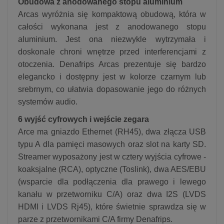
Obudowa z anodowanego stopu aluminium
Arcas wyróżnia się kompaktową obudową, która w
całości wykonana jest z anodowanego stopu
aluminium. Jest ona niezwykle wytrzymała i
doskonale chroni wnętrze przed interferencjami z
otoczenia. Denafrips Arcas prezentuje się bardzo
elegancko i dostępny jest w kolorze czarnym lub
srebrnym, co ułatwia dopasowanie jego do różnych
systemów audio.
6 wyjść cyfrowych i wejście zegara
Arce ma gniazdo Ethernet (RH45), dwa złącza USB
typu A dla pamięci masowych oraz slot na karty SD.
Streamer wyposażony jest w cztery wyjścia cyfrowe -
koaksjalne (RCA), optyczne (Toslink), dwa AES/EBU
(wsparcie dla podłączenia dla prawego i lewego
kanału w przetworniku C/A) oraz dwa I2S (LVDS
HDMI i LVDS Rj45), które świetnie sprawdza się w
parze z przetwornikami C/A firmy Denafrips.