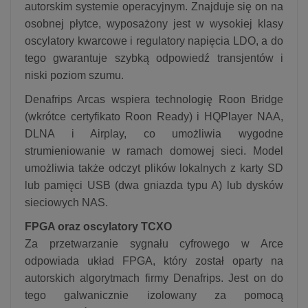
autorskim systemie operacyjnym. Znajduje się on na
osobnej płytce, wyposażony jest w wysokiej klasy
oscylatory kwarcowe i regulatory napięcia LDO, a do
tego gwarantuje szybką odpowiedź transjentów i
niski poziom szumu.
Denafrips Arcas wspiera technologię Roon Bridge
(wkrótce certyfikato Roon Ready) i HQPlayer NAA,
DLNA i Airplay, co umożliwia wygodne
strumieniowanie w ramach domowej sieci. Model
umożliwia także odczyt plików lokalnych z karty SD
lub pamięci USB (dwa gniazda typu A) lub dysków
sieciowych NAS.
FPGA oraz oscylatory TCXO
Za przetwarzanie sygnału cyfrowego w Arce
odpowiada układ FPGA, który został oparty na
autorskich algorytmach firmy Denafrips. Jest on do
tego galwanicznie izolowany za pomocą