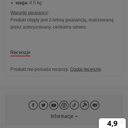
waga
: 4.5 kg
Warunki gwarancji
:
Produkt objęty jest 2-letnią gwarancją, realizowaną
przez autoryzowany, centralny serwis.
Recenzje
Produkt nie posiada recenzji.
Dodaj recenzję
Informacje