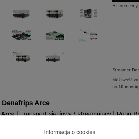
Historia ceny
Streamer
Den
Możliwość za
na
10 miesię
r
Denafrips Arce
s
Arce
| Transport sieciowy / streamujący | Roon Bri
| I2S | DSD1024
ce
to streamer cenionej marki, który wyróżnia się świetnym stosun
Informacja o cookies
 powalającą jakość dźwięku. Model ten wspiera technologie Roon Bri