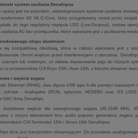
torski system zasilania Denafripsa
 oparty jest na autorskim, wielostopniowym systemie zasilania liniowe
ransformator 60 VA O-Core, który przygotowany został przez zespół
stała do tego regulatory napięcia LDO (Low-Dropout), zestaw specja
zasilania AC bez przełącznika, które wykonane jest z pozłacanej mie
nodowanego stopu aluminium
a się kompaktową obudową, która w całości wykonana jest z an
doskonale chroni wnętrze przed interferencjami z otoczenia. Denafri
ze czarnym lub srebrnym, co ułatwia dopasowanie jego do różnych s
ci co przetworników C/A Enyo 15th i Ares 15th, z którymi streamer twor
frowe i wejście zegara
zdo Ethernet (RH45), dwa złącza USB typu A dla pamięci masowych o
ia cyfrowe - koaksjalne (RCA), optyczne, AES/EBU oraz I2S LVDS
i DAC firmy Denafrips.
 dodatkowo wejście dla zewnętrznego zegara (45.1548 MHz, 4
wany z innymi elementami toru audio poprzez generatory zegara g
twornikach C/A Terminator 15th i Venus 15th Denafripsa.
frips Arce jest transportem streamującym. Do przesłania analogoweg