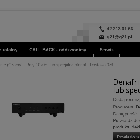
42 213 01 66
q21@q21.pl
 ratalny
CALL BACK - oddzwonimy!
Serwis
rce (Czarny) - Raty 10x0% lub specjalna oferta! - Dostawa 0zł!
Denafri
lub spec
Dodaj recenzj
Producent:
D
Dostępność:
Potwierdź dos
produktu dek
Powiadom 