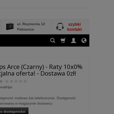
ul. Reymonta 12
szybki
Pabianice
kontakt
ps Arce (Czarny) - Raty 10x0%
jalna oferta! - Dostawa 0zł!
ę:
enafrips
tępność mailowo lub telefonicznie. Dostępność
larowana w magazynie dostawcy.
o dostępności