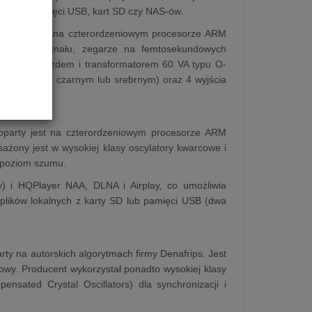
audio z pamięci USB, kart SD czy NAS-ów.
le streamera na czterordzeniowym procesorze ARM
frowego sygnału, zegarze na femtosekundowych
towanym gniazdem i transformatorem 60 VA typu O-
(w kolorze czarnym lub srebrnym) oraz 4 wyjścia
 oparty jest na czterordzeniowym procesorze ARM
sażony jest w wysokiej klasy oscylatory kwarcowe i
i poziom szumu.
y) i HQPlayer NAA, DLNA i Airplay, co umożliwia
plików lokalnych z karty SD lub pamięci USB (dwa
ty na autorskich algorytmach firmy Denafrips. Jest
rowy. Producent wykorzystał ponadto wysokiej klasy
ated Crystal Oscillators) dla synchronizacji i