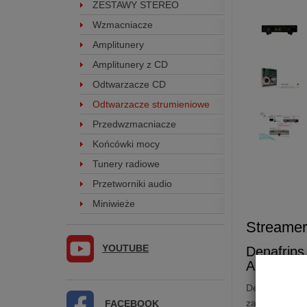
ZESTAWY STEREO
Wzmacniacze
Amplitunery
Amplitunery z CD
Odtwarzacze CD
Odtwarzacze strumieniowe
Przedwzmacniacze
Końcówki mocy
Tunery radiowe
Przetworniki audio
Miniwieże
Streame
YOUTUBE
Denafrip
AES/EBU 
Denafrips
Ar
zagwarantować
FACEBOOK