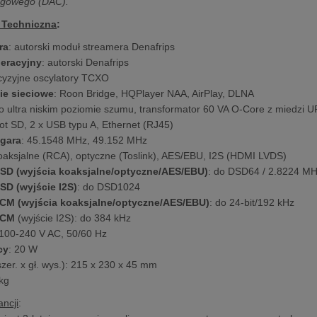
ogowego (DAC).
 Techniczna
:
ra
: autorski moduł streamera Denafrips
eracyjny
: autorski Denafrips
ecyzyjne oscylatory TCXO
ie sieciowe
: Roon Bridge, HQPlayer NAA, AirPlay, DLNA
 o ultra niskim poziomie szumu, transformator 60 VA O-Core z miedzi
slot SD, 2 x USB typu A, Ethernet (RJ45)
egara
: 45.1548 MHz, 49.152 MHz
koaksjalne (RCA), optyczne (Toslink), AES/EBU, I2S (HDMI LVDS)
SD (wyjścia koaksjalne/optyczne/AES/EBU)
: do DSD64 / 2.8224 M
SD (wyjście I2S)
: do DSD1024
CM (wyjścia koaksjalne/optyczne/AES/EBU)
: do 24-bit/192 kHz
PCM
(wyjście I2S): do 384 kHz
 100-240 V AC, 50/60 Hz
cy
: 20 W
zer. x gł. wys.): 215 x 230 x 45 mm
 kg
ncji
: