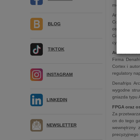
możliwości st
Arce oparty 
Cortex i wł
BLOG
oscylatorach
Core. Denafr
cyfrowe (I2S,
TIKTOK
Autorski mod
Firma Denafr
Cortex i auto
regulatory na
INSTAGRAM
Denafrips Ar
wygodne stru
gniazda typu 
LINKEDIN
FPGA oraz o
Za przetwarza
on do tego ga
NEWSLETTER
wewnętrzny z
precyzyjnego 