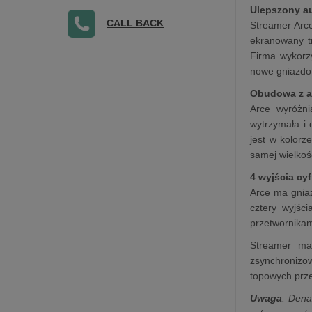
Ulepszony au
CALL BACK
Streamer Arce
ekranowany t
Firma wykorzy
nowe gniazdo 
Obudowa z a
Arce wyróżni
wytrzymała i 
jest w kolor
samej wielkoś
4 wyjścia cy
Arce ma gnia
cztery wyjśc
przetwornikam
Streamer ma
zsynchronizo
topowych prze
Uwaga
: Dena