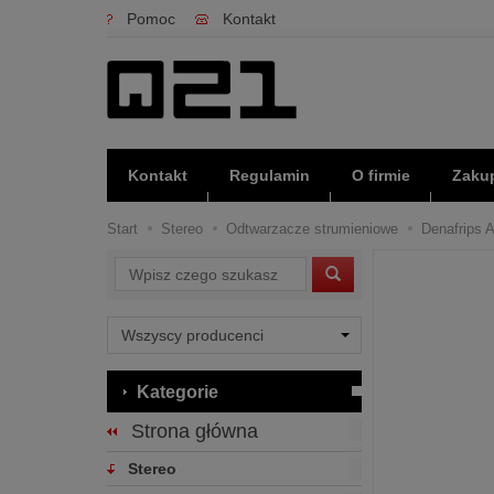
Pomoc
Kontakt
Kontakt
Regulamin
O firmie
Zakup
Start
Stereo
Odtwarzacze strumieniowe
Denafrips A
Wyszukaj
Kategorie
Strona główna
Stereo