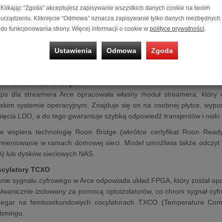
rumieniowania muzyki, a do tego umożliwia płynne odtwarzanie plików 
Klikając “Zgoda” akceptujesz zapisywanie wszystkich danych cookie na twoim
urządzeniu. Kliknięcie “Odmowa” oznacza zapisywanie tylko danych niezbędnych
jest na szeregu rozwiązań firmy Denafrips, w tym unikatowym modu
do funkcjonowania strony. Więcej informacji o cookie w
polityce prywatności
.
asnym systemie operacyjnym, układzie FPGA do przetwarzania cy
 TCXO i nowym systemie zasilania liniowego ze specjalnie zaprojek
Ustawienia
Odmowa
Zgoda
ips Arce ma ponadto kompaktową obudowę z anodowanego aluminium 
 koaksjalne, optyczne, AES/EBU).
uł streamera Denafripsa
ips dla streamera Arce opracowała własny moduł streamera, który
rskim systemie operacyjnym. Znajduje się on na osobnej płytce, wypo
pięcia LDO, a do tego gwarantuje szybką odpowiedź transjentów i nisk
ce wspiera technologię Roon Bridge (wkrótce certyfikat Roon Read
mieniowanie w ramach domowej sieci. Model umożliwia także odczyt 
A) lub dysków sieciowych NAS.
scylatory TCXO
nie sygnału cyfrowego w Arce odpowiada układ FPGA, który został opar
lwanicznie izolowany za pomocą optoizolatorów, co chroni sygnał cyf
egar na femtosekundowych oscylatorach TXCO (Temperature Compens
timingu.