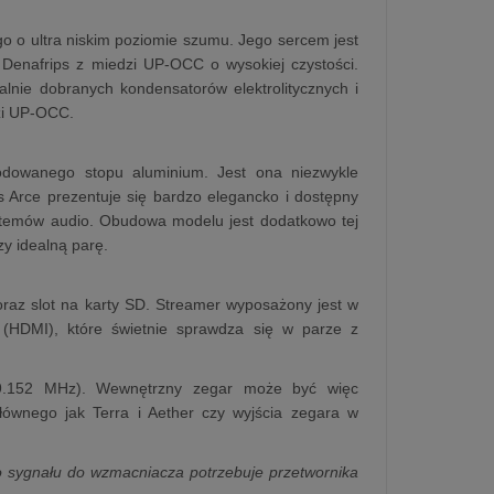
go o ultra niskim poziomie szumu. Jego sercem jest
 Denafrips z miedzi UP-OCC o wysokiej czystości.
lnie dobranych kondensatorów elektrolitycznych i
dzi UP-OCC.
odowanego stopu aluminium. Jest ona niezwykle
ps Arce prezentuje się bardzo elegancko i dostępny
ystemów audio. Obudowa modelu jest dodatkowo tej
zy idealną parę.
raz slot na karty SD. Streamer wyposażony jest w
 (HDMI), które świetnie sprawdza się w parze z
9.152 MHz). Wewnętrzny zegar może być więc
łównego jak Terra i Aether czy wyjścia zegara w
o sygnału do wzmacniacza potrzebuje przetwornika