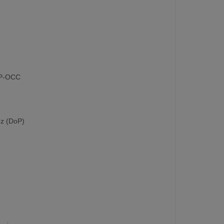
 UP-OCC
Hz (DoP)