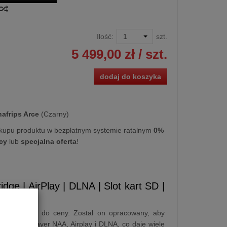
Ilość:
szt.
5 499,00 zł
/ szt.
dodaj do koszyka
afrips Arce
(Czarny)
kupu produktu w bezpłatnym systemie ratalnym
0%
cy
lub
specjalna oferta
!
dge | AirPlay | DLNA | Slot kart SD |
kiem jakości do ceny. Został on opracowany, aby
dge, HQPlayer NAA, Airplay i DLNA, co daje wiele