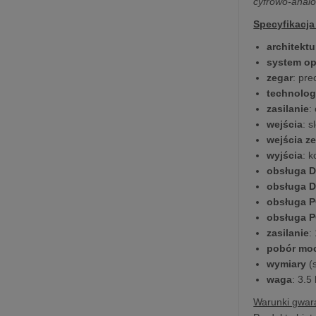
cyfrowo-anal
Specyfikacja
architektu
system op
zegar
: pr
technolog
zasilanie
:
wejścia
: 
wejścia z
wyjścia
: 
obsługa D
obsługa D
obsługa P
obsługa 
zasilanie
:
pobór mo
wymiary
(s
waga
: 3.5
Warunki gwara